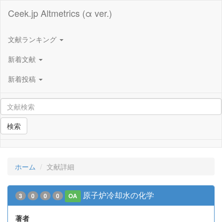
Ceek.jp Altmetrics (α ver.)
文献ランキング
新着文献
新着投稿
検索
ホーム
文献詳細
原子炉冷却水の化学
3
0
0
0
OA
著者