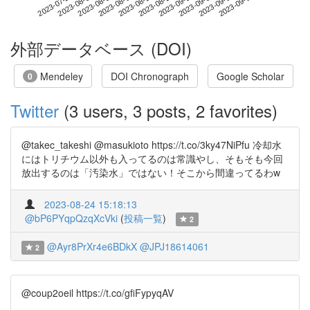
2023-09-13
2023-07-27
2023-08-14
2023-09-01
2023-09-19
2023-08-02
2023-08-20
2023-09-07
2023-08-08
2023-08-26
外部データベース (DOI)
Mendeley
DOI Chronograph
Google Scholar
0
Twitter
(3 users, 3 posts, 2 favorites)
@takec_takeshi @masukioto https://t.co/3ky47NiPfu 冷却水
にはトリチウム以外も入ってるのは常識やし、そもそも今回
放出するのは「汚染水」ではない！そこから間違ってるわw
2023-08-24 15:18:13
@bP6PYqpQzqXcVki
(
投稿一覧
)
2
@Ayr8PrXr4e6BDkX
@JPJ18614061
2
@coup2oeil https://t.co/gfiFypyqAV