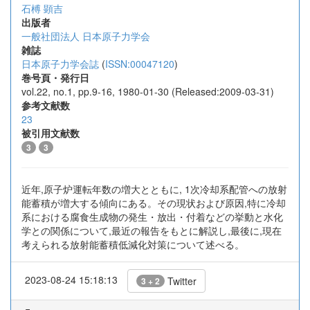
石榑 顕吉
出版者
一般社団法人 日本原子力学会
雑誌
日本原子力学会誌
(
ISSN:00047120
)
巻号頁・発行日
vol.22, no.1, pp.9-16, 1980-01-30 (Released:2009-03-31)
参考文献数
23
被引用文献数
3
3
近年,原子炉運転年数の増大とともに, 1次冷却系配管への放射
能蓄積が増大する傾向にある。その現状および原因,特に冷却
系における腐食生成物の発生・放出・付着などの挙動と水化
学との関係について,最近の報告をもとに解説し,最後に,現在
考えられる放射能蓄積低減化対策について述べる。
2023-08-24 15:18:13
Twitter
3 + 2