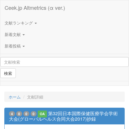
Ceek.jp Altmetrics (α ver.)
文献ランキング
新着文献
新着投稿
検索
ホーム
文献詳細
第32回日本国際保健医療学会学術
4
0
0
0
OA
大会(グローバルヘルス合同大会2017)抄録