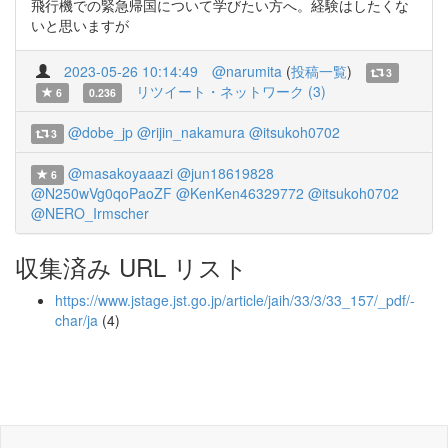
飛行機での緊急帰国について学びたい方へ。経験はしたくな
いと思いますが
2023-05-26 10:14:49
@narumita
(
投稿一覧
)
3
リツイート・ネットワーク (3)
6
0.236
@dobe_jp
@rijin_nakamura
@itsukoh0702
3
@masakoyaaazi
@jun18619828
6
@N250wVg0qoPaoZF
@KenKen46329772
@itsukoh0702
@NERO_Irmscher
収集済み URL リスト
https://www.jstage.jst.go.jp/article/jaih/33/3/33_157/_pdf/-
char/ja
(4)