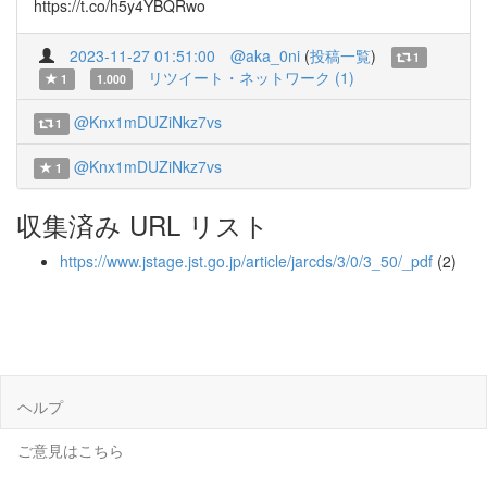
https://t.co/h5y4YBQRwo
2023-11-27 01:51:00
@aka_0ni
(
投稿一覧
)
1
リツイート・ネットワーク (1)
1
1.000
@Knx1mDUZiNkz7vs
1
@Knx1mDUZiNkz7vs
1
収集済み URL リスト
https://www.jstage.jst.go.jp/article/jarcds/3/0/3_50/_pdf
(2)
ヘルプ
ご意見はこちら