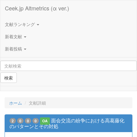
Ceek.jp Altmetrics (α ver.)
文献ランキング
新着文献
新着投稿
検索
ホーム
文献詳細
面会交流の紛争における高葛藤化
2
0
0
0
OA
のパターンとその対処