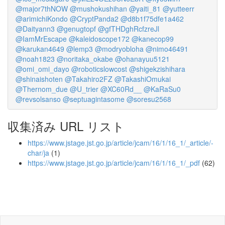
@major7thNOW
@mushokushihan
@yaiti_81
@yutteerr
@arimichiKondo
@CryptPanda2
@d8b1f75dfe1a462
@Daityann3
@genugtopf
@gfTHDghRcfzreJl
@IamMrEscape
@kaleidoscope172
@kanecop99
@karukan4649
@lemp3
@modryobloha
@nimo46491
@noah1823
@noritaka_okabe
@ohanayuu5121
@omi_omi_dayo
@roboticslowcost
@shigekzishihara
@shinaishoten
@Takahiro2FZ
@TakashiOmukai
@Thernom_due
@U_trier
@XC60Rd__
@KaRaSu0
@revsolsanso
@septuagintasome
@soresu2568
収集済み URL リスト
https://www.jstage.jst.go.jp/article/jcam/16/1/16_1/_article/-
char/ja
(1)
https://www.jstage.jst.go.jp/article/jcam/16/1/16_1/_pdf
(62)