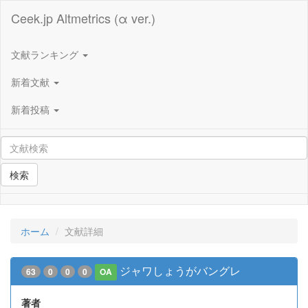
Ceek.jp Altmetrics (α ver.)
文献ランキング
新着文献
新着投稿
検索
ホーム
文献詳細
ジャワしょうがバングレ
63
0
0
0
OA
著者