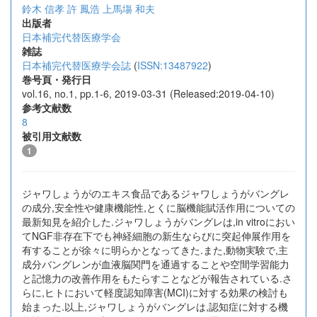
鈴木 信孝
許 鳳浩
上馬塲 和夫
出版者
日本補完代替医療学会
雑誌
日本補完代替医療学会誌
(
ISSN:13487922
)
巻号頁・発行日
vol.16, no.1, pp.1-6, 2019-03-31 (Released:2019-04-10)
参考文献数
8
被引用文献数
1
ジャワしょうがのエキス食品であるジャワしょうがバングレ
の成分,安全性や健康機能性,とくに脳機能賦活作用についての
最新知見を紹介した.ジャワしょうがバングレは,in vitroにおい
てNGF非存在下でも神経細胞の新生ならびに突起伸展作用を
有することが徐々に明らかとなってきた.また,動物実験で,主
成分バングレンが血液脳関門を通過することや空間学習能力
と記憶力の改善作用をもたらすことなどが報告されている.さ
らに,ヒトにおいて軽度認知障害(MCI)に対する効果の検討も
始まった.以上,ジャワしょうがバングレは,認知症に対する機