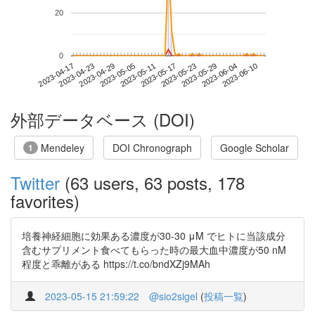
20
0
2023-06-04
2023-04-17
2023-05-05
2023-05-23
2023-06-10
2023-04-23
2023-05-11
2023-05-29
2023-04-29
2023-05-17
外部データベース (DOI)
Mendeley
DOI Chronograph
Google Scholar
1
Twitter
(63 users, 63 posts, 178
favorites)
培養神経細胞に効果ある濃度が30-30 μM でヒトに当該成分
含むサプリメント食べてもらった時の最大血中濃度が50 nM
程度と乖離がある https://t.co/bndXZj9MAh
2023-05-15 21:59:22
@sio2sigel
(
投稿一覧
)