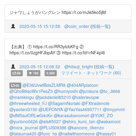
ジャワしょうがバングレン https://t.co/mJis5koSjM
2023-05-15 15:12:58
@coin_order
(
投稿一覧
)
【出典】 ① https://t.co/RR3ylcbKFg ②
https://t.co/0zgHFJbpAY ③ https://t.co/fd1rNF4pI6
2023-05-15 12:08:32
@hitsuji_bright
(
投稿一覧
)
リツイート・ネットワーク (60)
68
192
0.359
@E36UvwfBdaZLMR8
@404ARplatoon
60
@QhoB9qoWx1PesZ3
@humiyoshi
@junisura
@to_Ji666
@marekingu
@jackdaniel85210
@valerievopw
@threewheeled_FJ
@SagamiNoriaki
@FXtradenote
@yaotani3150
@UEPONYA
@YasYas46907711
@tmyymmt
@dM5sulORLwG4cKn
@karasubanomori
@YUKI_ZO
@yuriono0626
@ats85027
@shiro_kuro_tan
@wakamoot
@nora_journal
@PLUS09386
@kancore_0kenzo
@tatsuma429
@func_hs
@nailwithsomeone
@hassy01