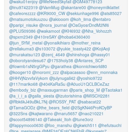
@waku01enjoy
@WeNeedSkyfall
@GM49778123
@inu97422319
@VamMug
@akantare00
@honeymilklattet
@cafeorezzzz
@KR9000_CW
@sekiunhage996
@ats85027
@matsumotokuuzou
@akiooom
@koh_iima
@entabro
@paripi_nisuke
@nora_journal
@OaGyosrDndM2Nf6
@PLUS09386
@wakamoot
@KH6932
@Nha_Vohozzh
@spxm2349
@410reSAY
@hoba64360400
@jun_SYM_metal
@yonaikihiaro
@mother_reina
@rellakuma3
@s103072
@yukie_toasty422
@KojiAoji
@murakatsu123
@zenj_4649
@shinshoga
@hassy01
@oborotyandesu67
@1753holy38
@Antares_SCP
@fowmb1sN5rgGPyu
@garathea
@konnichiworld80
@kooger10
@moromi_zzz
@alpacassoo
@enn_monnaka
@HHVjNzvvfaVykom
@julynugall42
@yoshio9722
@117mariko68
@404KaRaSu
@A0uoU1QCLBCeZaz
@embody_biz
@maxsugarman
@paris_shop_M
@Taotaka1
@a_i_i_a
@galla_siesta
@izutorishima
@MISCH2281
@Rbk6kJ49uBkL7Nj
@ROSSY_PAT
@sabacat22
@TamaGODz
@the_bears_field
@2SgKN46ProKOyBP
@322Sns
@kajiwarano
@maru5657
@nao210221
@scoot54896140
@Takeaki_Itoh
@tune3orz
@fappymoco0630
@foo_manshu
@gkwich511
@hefutsuchi
@ice_mesiagare
@jME24OEz6CN6EbR
@kyoswin7