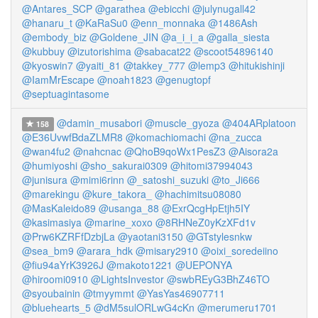
@Antares_SCP
@garathea
@ebicchi
@julynugall42
@hanaru_t
@KaRaSu0
@enn_monnaka
@1486Ash
@embody_biz
@Goldene_JIN
@a_i_i_a
@galla_siesta
@kubbuy
@izutorishima
@sabacat22
@scoot54896140
@kyoswin7
@yaiti_81
@takkey_777
@lemp3
@hitukishinji
@IamMrEscape
@noah1823
@genugtopf
@septuagintasome
@damin_musabori
@muscle_gyoza
@404ARplatoon
158
@E36UvwfBdaZLMR8
@komachiomachi
@na_zucca
@wan4fu2
@nahcnac
@QhoB9qoWx1PesZ3
@Aisora2a
@humiyoshi
@sho_sakurai0309
@hitomi37994043
@junisura
@mimi6rinn
@_satoshi_suzuki
@to_Ji666
@marekingu
@kure_takora_
@hachimitsu08080
@MasKaleido89
@usanga_88
@ExrQcgHpEtjh5IY
@kasimasiya
@marine_xoxo
@8RHNeZ0yKzXFd1v
@Prw6KZRFfDzbjLa
@yaotani3150
@GTstylesnkw
@sea_bm9
@arara_hdk
@misary2910
@oixi_soredeiino
@fiu94aYrK3926J
@makoto1221
@UEPONYA
@hiroomi0910
@LightsInvestor
@swbREyG3BhZ46TO
@syoubainin
@tmyymmt
@YasYas46907711
@bluehearts_5
@dM5sulORLwG4cKn
@merumeru1701