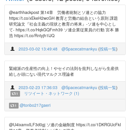
@earthhackpost 第14章 労働者統制とソ連との協力
https://t.co/xEkeH2wcGH 教育と労働の結合という原則 課題
研究論文『社会主義の現状と教育の将来』-ソ連を中心とし
て- https://t.co/HqkGQFmh39 ソ連企業従業員の行動 宮本 勝
浩 https://t.co/Rntyjh1lJQ
2023-03-02 13:49:48
@Spacecatmankyu
(
投稿一覧
)
緊縮派の生産性の向上！やセイの法則を批判しながら生産供
給しか頭にない現代マルクス理論者
2023-02-23 17:36:03
@Spacecatmankyu
(
投稿一覧
)
リツイート・ネットワーク (1)
1
@tonbo217gaeri
1
@U4ixamxILF3d0gj ソ連の金融制度 https://t.co/1DKRGUcFkI