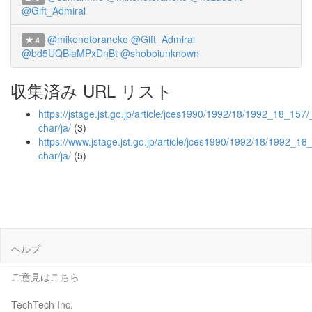
@Gift_Admiral
@mikenotoraneko
@Gift_Admiral
4
@bd5UQBlaMPxDnBt
@shoboiunknown
収集済み URL リスト
https://jstage.jst.go.jp/article/jces1990/1992/18/1992_18_157/_
char/ja/
(3)
https://www.jstage.jst.go.jp/article/jces1990/1992/18/1992_18_
char/ja/
(5)
ヘルプ
ご意見はこちら
TechTech Inc.