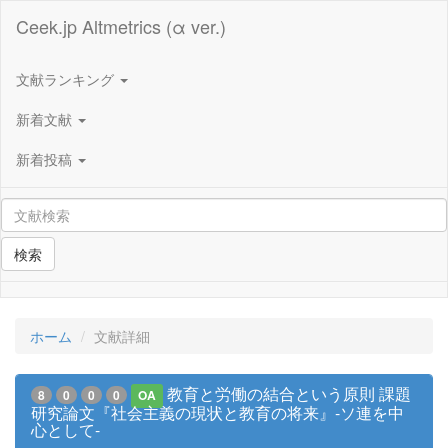
Ceek.jp Altmetrics (α ver.)
文献ランキング
新着文献
新着投稿
検索
ホーム
文献詳細
教育と労働の結合という原則 課題
8
0
0
0
OA
研究論文『社会主義の現状と教育の将来』-ソ連を中
心として-