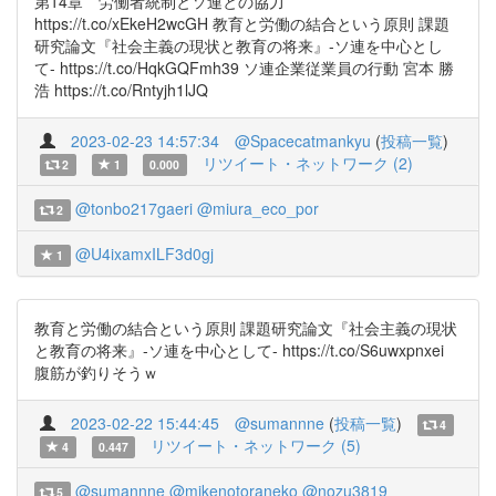
第14章 労働者統制とソ連との協力
https://t.co/xEkeH2wcGH 教育と労働の結合という原則 課題
研究論文『社会主義の現状と教育の将来』-ソ連を中心とし
て- https://t.co/HqkGQFmh39 ソ連企業従業員の行動 宮本 勝
浩 https://t.co/Rntyjh1lJQ
2023-02-23 14:57:34
@Spacecatmankyu
(
投稿一覧
)
リツイート・ネットワーク (2)
2
1
0.000
@tonbo217gaeri
@miura_eco_por
2
@U4ixamxILF3d0gj
1
教育と労働の結合という原則 課題研究論文『社会主義の現状
と教育の将来』-ソ連を中心として- https://t.co/S6uwxpnxei
腹筋が釣りそうｗ
2023-02-22 15:44:45
@sumannne
(
投稿一覧
)
4
リツイート・ネットワーク (5)
4
0.447
@sumannne
@mikenotoraneko
@nozu3819
5