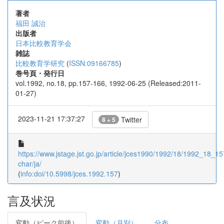
著者
福田 誠治
出版者
日本比較教育学会
雑誌
比較教育学研究
(
ISSN:09166785
)
巻号頁・発行日
vol.1992, no.18, pp.157-166, 1992-06-25 (Released:2011-
01-27)
2023-11-21 17:37:27
Twitter
8 + 5
https://www.jstage.jst.go.jp/article/jces1990/1992/18/1992_18_157
char/ja/
(
info:doi/10.5998/jces.1992.157
)
言及状況
変動（ピーク前後）
変動（月別）
分布