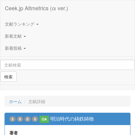
Ceek.jp Altmetrics (α ver.)
文献ランキング
新着文献
新着投稿
検索
ホーム
文献詳細
明治時代の鋳鉄鋳物
5
0
0
0
OA
著者