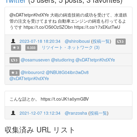
@xDATtetpnKhdXYe 大砲の鋳造技術の成功を受けて、水道鉄
管の注文を受けてますね 自動車エンジンの鋳造も行ってるよ
うです https://t.co/OS0OzSZObn https://t.co/17xEKutTwU
2023-07-18 18:20:34
@shiroibousi
(
投稿一覧
)
3
リツイート・ネットワーク (3)
3
0.333
@osamuseven
@studioring
@xDATtetpnKhdXYe
3
@inbouron2
@NBU8G04ibn3wDv8
3
@xDATtetpnKhdXYe
こんな話とか。 https://t.co/JK1a0ymGBV
2021-12-07 13:12:34
@ranzosha
(
投稿一覧
)
収集済み URL リスト