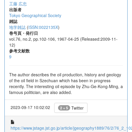
工藤 広忠
出版者
Tokyo Geographical Society
雑誌
地学雑誌
(
ISSN:0022135X
)
巻号頁・発行日
vol.76, no.2, pp.102-106, 1967-04-25 (Released:2009-11-
12)
参考文献数
9
The author describes the oil production, history and geology
of the oil field in Szechuan which has been in progress
recently. The interesting oil episode by Zhu-Ge-Kong-Ming, a
famous politician, are also added.
2023-09-17 10:02:02
Twitter
2 + 5
https://www.jstage.jst.go.jp/article/jgeography1889/76/2/76_2_102