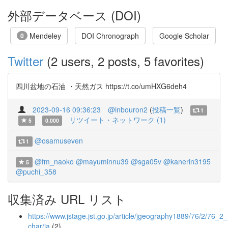
外部データベース (DOI)
Mendeley
DOI Chronograph
Google Scholar
0
Twitter
(2 users, 2 posts, 5 favorites)
四川盆地の石油 ・天然ガス https://t.co/umHXG6deh4
2023-09-16 09:36:23
@inbouron2
(
投稿一覧
)
1
リツイート・ネットワーク (1)
5
0.000
@osamuseven
1
@fm_naoko
@mayuminnu39
@sga05v
@kanerin3195
5
@puchi_358
収集済み URL リスト
https://www.jstage.jst.go.jp/article/jgeography1889/76/2/76_2
char/ja
(2)