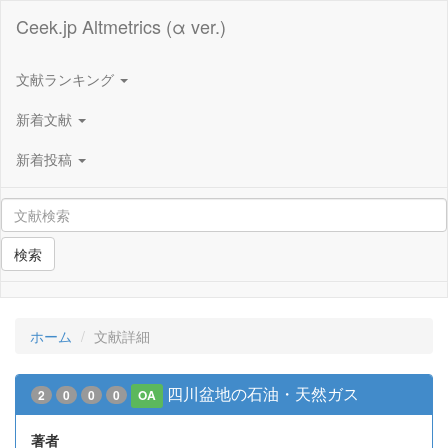
Ceek.jp Altmetrics (α ver.)
文献ランキング
新着文献
新着投稿
検索
ホーム
文献詳細
四川盆地の石油・天然ガス
2
0
0
0
OA
著者