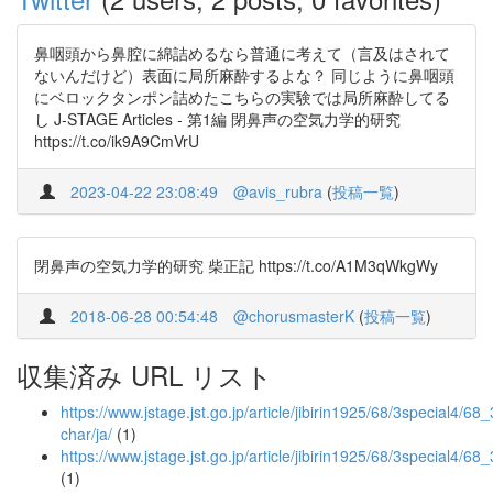
鼻咽頭から鼻腔に綿詰めるなら普通に考えて（言及はされて
ないんだけど）表面に局所麻酔するよな？ 同じように鼻咽頭
にベロックタンポン詰めたこちらの実験では局所麻酔してる
し J-STAGE Articles - 第1編 閉鼻声の空気力学的研究
https://t.co/ik9A9CmVrU
2023-04-22 23:08:49
@avis_rubra
(
投稿一覧
)
閉鼻声の空気力学的研究 柴正記 https://t.co/A1M3qWkgWy
2018-06-28 00:54:48
@chorusmasterK
(
投稿一覧
)
収集済み URL リスト
https://www.jstage.jst.go.jp/article/jibirin1925/68/3special4/68
char/ja/
(1)
https://www.jstage.jst.go.jp/article/jibirin1925/68/3special4/6
(1)