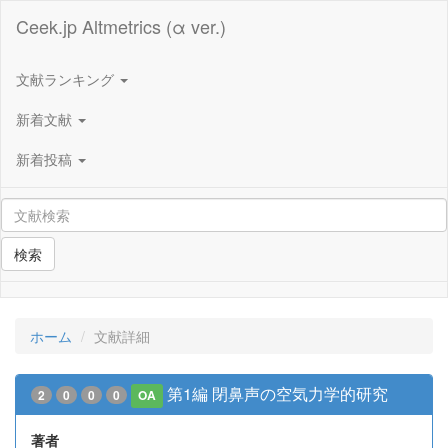
Ceek.jp Altmetrics (α ver.)
文献ランキング
新着文献
新着投稿
検索
ホーム
文献詳細
第1編 閉鼻声の空気力学的研究
2
0
0
0
OA
著者