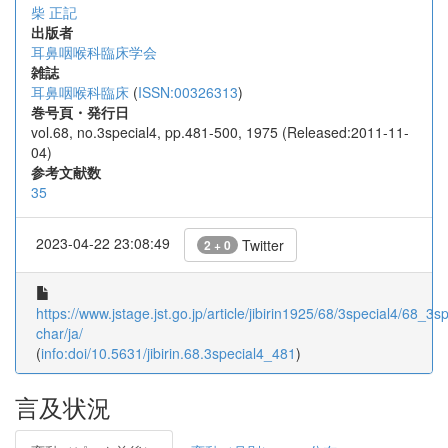
柴 正記
出版者
耳鼻咽喉科臨床学会
雑誌
耳鼻咽喉科臨床
(
ISSN:00326313
)
巻号頁・発行日
vol.68, no.3special4, pp.481-500, 1975 (Released:2011-11-
04)
参考文献数
35
2023-04-22 23:08:49
Twitter
2 + 0
https://www.jstage.jst.go.jp/article/jibirin1925/68/3special4/68_3s
char/ja/
(
info:doi/10.5631/jibirin.68.3special4_481
)
言及状況