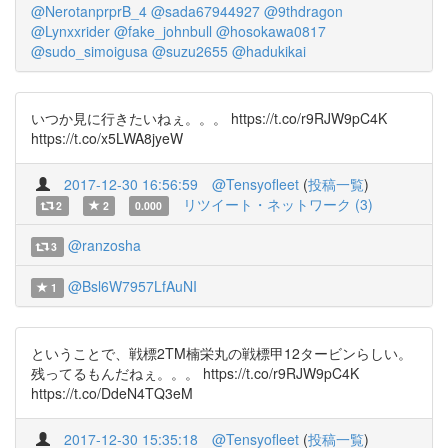
@NerotanprprB_4
@sada67944927
@9thdragon
@Lynxxrider
@fake_johnbull
@hosokawa0817
@sudo_simoigusa
@suzu2655
@hadukikai
いつか見に行きたいねぇ。。。 https://t.co/r9RJW9pC4K
https://t.co/x5LWA8jyeW
2017-12-30 16:56:59
@Tensyofleet
(
投稿一覧
)
リツイート・ネットワーク (3)
2
2
0.000
@ranzosha
3
@Bsl6W7957LfAuNI
1
ということで、戦標2TM楠栄丸の戦標甲12タービンらしい。
残ってるもんだねぇ。。。 https://t.co/r9RJW9pC4K
https://t.co/DdeN4TQ3eM
2017-12-30 15:35:18
@Tensyofleet
(
投稿一覧
)