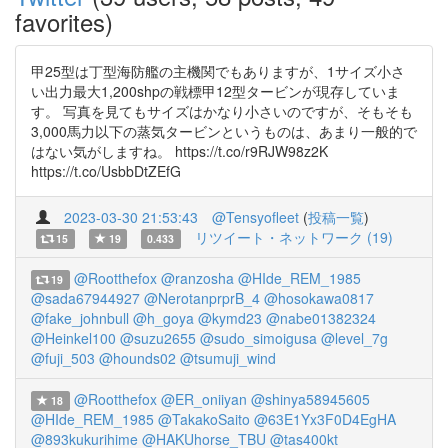
favorites)
甲25型は丁型海防艦の主機関でもありますが、1サイズ小さ
い出力最大1,200shpの戦標甲12型タービンが現存していま
す。 写真を見てもサイズはかなり小さいのですが、そもそも
3,000馬力以下の蒸気タービンというものは、あまり一般的で
はない気がしますね。 https://t.co/r9RJW98z2K
https://t.co/UsbbDtZEfG
2023-03-30 21:53:43
@Tensyofleet
(
投稿一覧
)
リツイート・ネットワーク (19)
15
19
0.433
@Rootthefox
@ranzosha
@HIde_REM_1985
19
@sada67944927
@NerotanprprB_4
@hosokawa0817
@fake_johnbull
@h_goya
@kymd23
@nabe01382324
@Heinkel100
@suzu2655
@sudo_simoigusa
@level_7g
@fuji_503
@hounds02
@tsumuji_wind
@Rootthefox
@ER_oniiyan
@shinya58945605
18
@HIde_REM_1985
@TakakoSaito
@63E1Yx3F0D4EgHA
@893kukurihime
@HAKUhorse_TBU
@tas400kt