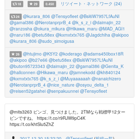
リツイート・ネットワーク (24)
18
29
0.450
@kurara_806
@Tensyofleet
@Bsl6W7957LfAuNI
24
@gamal386
@NerotanprprB_4
@k_s_z_i
@daimajin_22
@ranzosha
@okura_mikura
@Hikawa_maru
@MAD_AGI1
@naru186
@betu58ex
@kxmxtxtx765
@Jagdchiha
@akipoo
@kurara_806
@sudo_simoigusa
@htujimo
@K5Y2
@koderago
@adams450box18R
26
@akipoo
@b27e66
@betu58ex
@Bsl6W7957LfAuNI
@buton95723343
@daimajin_22
@gamal386
@Genita_K
@hallconnen
@Hikawa_maru
@jamnekodd
@kh840124
@kxmxtxtx765
@k_s_z_i
@Muyaaaaaah
@nanaichizero
@NerotanprprB_4
@nice_nature
@osyou_delta_1
@reisen52gatahei
@senpakuunnei
@Tensyofleet
@mits3263 ビンゴ、見つけました。2TMなら戦標甲12ター
ビンですね。 https://t.co/r9RJW9pC4K
https://t.co/khtSlu5ZhZ
2017-12-30 15:32:20
@Tensyofleet
(
投稿一覧
)