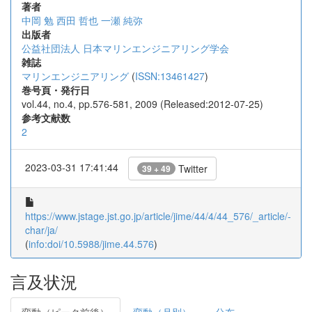
著者
中岡 勉
西田 哲也
一瀬 純弥
出版者
公益社団法人 日本マリンエンジニアリング学会
雑誌
マリンエンジニアリング
(
ISSN:13461427
)
巻号頁・発行日
vol.44, no.4, pp.576-581, 2009 (Released:2012-07-25)
参考文献数
2
2023-03-31 17:41:44
Twitter
39 + 49
https://www.jstage.jst.go.jp/article/jime/44/4/44_576/_article/-
char/ja/
(
info:doi/10.5988/jime.44.576
)
言及状況