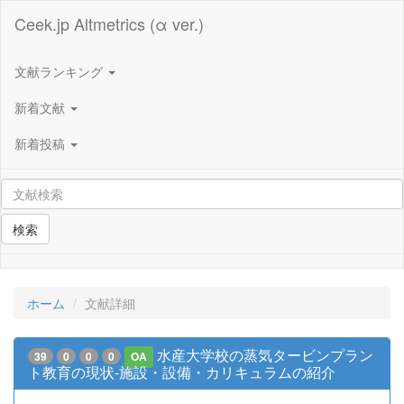
Ceek.jp Altmetrics (α ver.)
文献ランキング
新着文献
新着投稿
検索
ホーム
文献詳細
水産大学校の蒸気タービンプラン
39
0
0
0
OA
ト教育の現状-施設・設備・カリキュラムの紹介