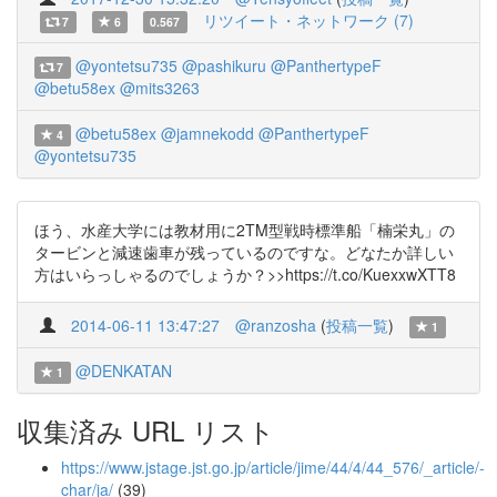
リツイート・ネットワーク (7)
7
6
0.567
@yontetsu735
@pashikuru
@PanthertypeF
7
@betu58ex
@mits3263
@betu58ex
@jamnekodd
@PanthertypeF
4
@yontetsu735
ほう、水産大学には教材用に2TM型戦時標準船「楠栄丸」の
タービンと減速歯車が残っているのですな。どなたか詳しい
方はいらっしゃるのでしょうか？>>https://t.co/KuexxwXTT8
2014-06-11 13:47:27
@ranzosha
(
投稿一覧
)
1
@DENKATAN
1
収集済み URL リスト
https://www.jstage.jst.go.jp/article/jime/44/4/44_576/_article/-
char/ja/
(39)