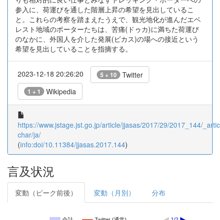
参入に、荷運びを通した階層上昇の希望を見出しているこ
と。これらの考察を踏まえたうえで、観光地化が進んだエベ
レスト地域のポーターたちは、苦痛(ドゥカ)に満ちた荷運び
のなかに、外国人を介した発展(ビカス)の場への接近という
希望を見出していることを指摘する。
2023-12-18 20:26:20
Twitter
5 + 10
Wikipedia
1 + 1
https://www.jstage.jst.go.jp/article/jjasas/2017/29/2017_144/_artic
char/ja/
(
info:doi/10.11384/jjasas.2017.144
)
言及状況
変動（ピーク前後）
変動（月別）
分布
合計
Twitter (通常)
1/2