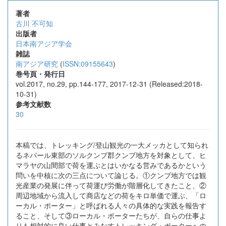
著者
古川 不可知
出版者
日本南アジア学会
雑誌
南アジア研究
(
ISSN:09155643
)
巻号頁・発行日
vol.2017, no.29, pp.144-177, 2017-12-31 (Released:2018-
10-31)
参考文献数
30
本稿では、トレッキング/登山観光の一大メッカとして知られ
るネパール東部のソルクンブ郡クンブ地方を対象として、ヒ
マラヤの山間部で荷を運ぶとはいかなる営みであるかという
問いを中核に次の三点について論じる。①クンブ地方では観
光産業の発展に伴って荷運び労働が階層化してきたこと、②
周辺地域から流入して商店などの荷をキロ単価で運ぶ、「ロ
ーカル・ポーター」と呼ばれる人々の具体的な実践を報告す
ること、そして③ローカル・ポーターたちが、自らの仕事よ
りも相対的に良い仕事とみなすトレッキング・ポーターへの