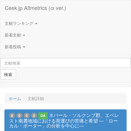
Ceek.jp Altmetrics (α ver.)
文献ランキング
新着文献
新着投稿
検索
ホーム
文献詳細
ネパール・ソルクンブ郡、エベレ
6
0
0
0
OA
スト南麓地域における荷運びの苦痛と希望 ―「ロー
カル・ポーター」の分析を中心に―