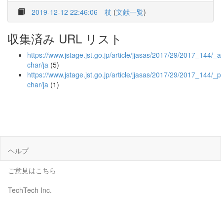
2019-12-12 22:46:06
杖
(
文献一覧
)
収集済み URL リスト
https://www.jstage.jst.go.jp/article/jjasas/2017/29/2017_144/_ar
char/ja
(5)
https://www.jstage.jst.go.jp/article/jjasas/2017/29/2017_144/_p
char/ja
(1)
ヘルプ
ご意見はこちら
TechTech Inc.