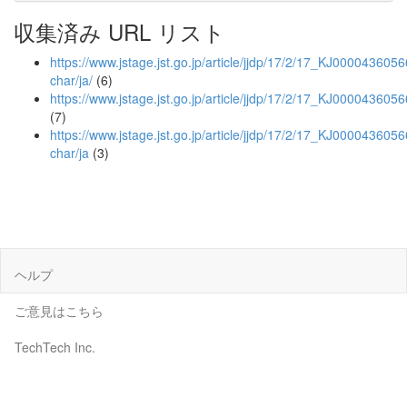
収集済み URL リスト
https://www.jstage.jst.go.jp/article/jjdp/17/2/17_KJ00004360566
char/ja/
(6)
https://www.jstage.jst.go.jp/article/jjdp/17/2/17_KJ0000436056
(7)
https://www.jstage.jst.go.jp/article/jjdp/17/2/17_KJ0000436056
char/ja
(3)
ヘルプ
ご意見はこちら
TechTech Inc.