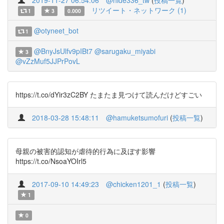
2019-11-27 06:54:06
@hide336_tw
(
投稿一覧
)
リツイート・ネットワーク (1)
1
3
0.000
@otyneet_bot
1
@BnyJsUlfv9pIBt7
@sarugaku_miyabi
3
@vZzMuf5JJPrPovL
https://t.co/dYir3zC2BY たまたま見つけて読んだけどすごい
2018-03-28 15:48:11
@hamuketsumofuri
(
投稿一覧
)
母親の被害的認知が虐待的行為に及ぼす影響
https://t.co/NsoaYOIrl5
2017-09-10 14:49:23
@chicken1201_1
(
投稿一覧
)
1
0