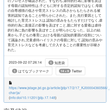
のプロセスが確認された。すなわち,虐待的行為に影響を及ぼ
す母親の認知特性は,子どもに対する否定的認知ではなく,母親
の自尊感情の低さや育児ストレスの高さからもたらされる被
害的認知であることが明らかにされた。また,先行要因として
検討した育児ストレスは,認知の歪みをもたらすだけでなく,虐
待的行為に直接正の影響を及ぼすこと,親に対する愛着は虐待
的行為に負の影響を及ぼすことが明らかになった。以上の結
果から,子どもの養育における母親の認知的要因の役割につい
て議論され,児童虐待ハイリスクの母親に対して,認知の歪みや
育児ストレスなどを考慮して介入することの重要性が示唆さ
れた。
2023-09-22 07:26:14
知恵袋
1
はてなブックマーク
Twitter
1
14 + 9
https://www.jstage.jst.go.jp/article/jjdp/17/2/17_KJ00004360566/_a
char/ja/
(
info:doi/10.11201/jjdp.17.148
)