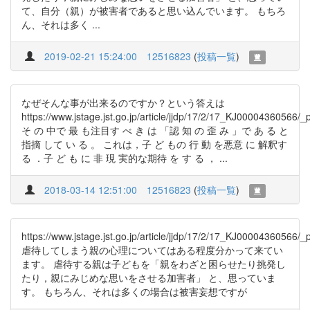
て、自分（親）が被害者であると思い込んでいます。 もちろ
ん、それは多く ...
2019-02-21 15:24:00
12516823
(
投稿一覧
)
なぜそんな事が出来るのですか？という答えは
https://www.jstage.jst.go.jp/article/jjdp/17/2/17_KJ00004360566/_
そ の 中で 最 も注目す べ き は 「認 知 の 歪 み 」で あ る と
指摘 して い る 。 これは，子 ど もの 行 動 を悪意 に 解釈す
る ．子 ど も に 非 現 実的な期待 を す る ， ...
2018-03-14 12:51:00
12516823
(
投稿一覧
)
https://www.jstage.jst.go.jp/article/jjdp/17/2/17_KJ00004360566/_
虐待してしまう親の心理についてはある程度分かって来てい
ます。 虐待する親は子どもを「親をわざと困らせたり挑発し
たり，親にみじめな思いをさせる加害者」 と、思っていま
す。 もちろん、それは多くの場合は被害妄想ですが