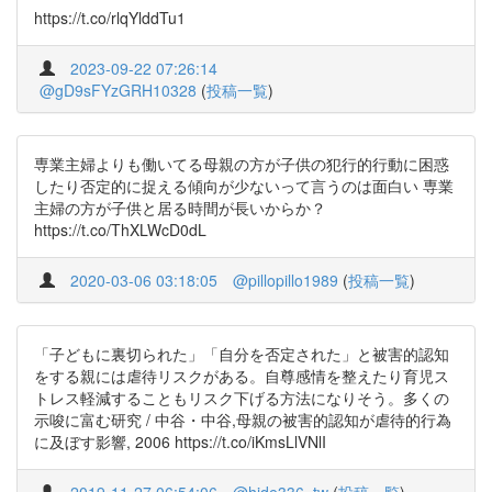
https://t.co/rlqYlddTu1
2023-09-22 07:26:14
@gD9sFYzGRH10328
(
投稿一覧
)
専業主婦よりも働いてる母親の方が子供の犯行的行動に困惑
したり否定的に捉える傾向が少ないって言うのは面白い 専業
主婦の方が子供と居る時間が長いからか？
https://t.co/ThXLWcD0dL
2020-03-06 03:18:05
@pillopillo1989
(
投稿一覧
)
「子どもに裏切られた」「自分を否定された」と被害的認知
をする親には虐待リスクがある。自尊感情を整えたり育児ス
トレス軽減することもリスク下げる方法になりそう。多くの
示唆に富む研究 / 中谷・中谷,母親の被害的認知が虐待的行為
に及ぼす影響, 2006 https://t.co/iKmsLlVNlI