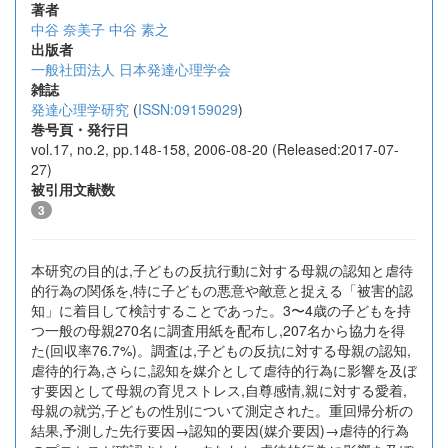
著者
中谷 奈美子
中谷 素之
出版者
一般社団法人 日本発達心理学会
雑誌
発達心理学研究
(
ISSN:09159029
)
巻号頁・発行日
vol.17, no.2, pp.148-158, 2006-08-20 (Released:2017-07-
27)
被引用文献数
3
本研究の目的は,子どもの反抗行動に対する母親の認知と虐待
的行為の関係を,特に子どもの悪意や敵意と捉える「被害的認
知」に着目して検討することであった。3〜4歳の子どもを持
つ一般の母親270名に調査用紙を配布し,207名から協力を得
た(回収率76.7%)。調査は,子どもの反抗に対する母親の認知,
虐待的行為,さらに,認知を媒介として虐待的行為に影響を及ぼ
す要因として母親の育児ストレス,自尊感情,親に対する愛着,
母親の就労,子どもの性別について測定された。重回帰分析の
結果,予測した先行要因→認知的要因(媒介要因)→虐待的行為