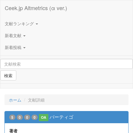
Ceek.jp Altmetrics (α ver.)
文献ランキング
新着文献
新着投稿
検索
ホーム
文献詳細
バーティゴ
5
0
0
0
OA
著者