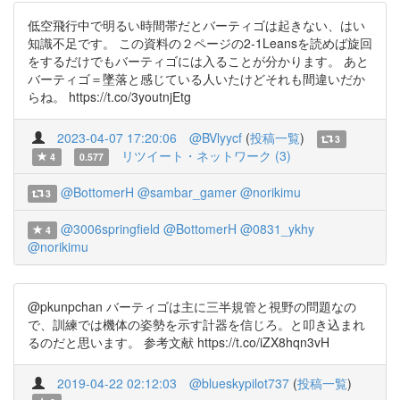
低空飛行中で明るい時間帯だとバーティゴは起きない、はい
知識不足です。 この資料の２ページの2-1Leansを読めば旋回
をするだけでもバーティゴには入ることが分かります。 あと
バーティゴ＝墜落と感じている人いたけどそれも間違いだか
らね。 https://t.co/3youtnjEtg
2023-04-07 17:20:06
@BVlyycf
(
投稿一覧
)
3
リツイート・ネットワーク (3)
4
0.577
@BottomerH
@sambar_gamer
@norikimu
3
@3006springfield
@BottomerH
@0831_ykhy
4
@norikimu
@pkunpchan バーティゴは主に三半規管と視野の問題なの
で、訓練では機体の姿勢を示す計器を信じろ。と叩き込まれ
るのだと思います。 参考文献 https://t.co/iZX8hqn3vH
2019-04-22 02:12:03
@blueskypilot737
(
投稿一覧
)