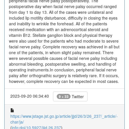
peripheral facial nerve palsy postoperatively. The
postoperative day when facial nerve palsy occurred ranged
from day 1 to day 13. All of the cases were unilateral and
included lip motility disturbance, difficulty in closing the eyes
and inability to wrinkle the forehead. All of the patients
received medication with an adrenocortical steroid and
vitamin B12. Stellate ganglion block and physical therapy
were also used for the patients who had moderate to severe
facial nerve palsy. Complete recovery was achieved in all but
one of the patients, in whom slight palsy remained. There
were several possible causes of facial nerve palsy including
abnormal bleeding, postoperative swelling, and handling of
operating instruments.In conclusion, peripheral facial nerve
palsy after orthognathic surgery is relatively rare. If it occurs,
however, complete recovery can be expected in most cases.
2023-09-20 06:34:40
Twitter
9 + 33
https://www.jstage.jst.go.jp/article/jjjd/26/3/26_237/_article/-
char/ja/
(
info:doi/10.5927/jjjd.26.237
)