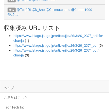
@Tcq0Dt
@k_8no
@Chimerarume
@fmmm1000
5
@z9tta
収集済み URL リスト
https://www.jstage.jst.go.jp/article/jjjd/26/3/26_237/_article/-
char/ja
(1)
https://www.jstage.jst.go.jp/article/jjjd/26/3/26_237/_pdf
(5)
https://www.jstage.jst.go.jp/article/jjjd/26/3/26_237/_pdf/-
char/ja
(3)
ヘルプ
ご意見はこちら
TechTech Inc.