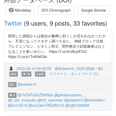
Mendeley
DOI Chronograph
Google Scholar
1
Twitter
(9 users, 9 posts, 33 favorites)
両顎した病院からは散歩が麻痺に効くしか言われなかったか
ら、不安になってスタディ調べてみた。 神経ブロック注射、
プレドニゾロン、ビタミンB12、理学療法で顔面麻痺はなく
なることが多いみたい。 https://t.co/tnJAuyX7eC
https://t.co/o1ToK94Ota
2023-09-10 00:02:53
@Aotannnn_0229
(
投稿一覧
)
リツイート・ネットワーク (1)
3
18
0.333
@pewa910
1
@7hO9ToDoZSIsNze
@ganbaruzooou__
9
@i_am_musyoku
@chl_volunteer
@pewa910
@knkimikkrn
@uru12312
@umZab1HfDeK01Lk
@ojj61006926