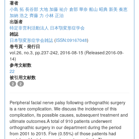
著者
小島 拓
長谷部 大地
加藤 祐介
倉部 華奈
船山 昭典
新美 奏恵
加納 浩之
齊藤 力
小林 正治
出版者
特定非営利活動法人 日本顎変形症学会
雑誌
日本顎変形症学会雑誌
(
ISSN:09167048
)
巻号頁・発行日
vol.26, no.3, pp.237-242, 2016-08-15 (Released:2016-09-
14)
参考文献数
22
被引用文献数
2
2
Peripheral facial nerve palsy following orthognathic surgery
is a rare complication. We discuss the incidence of this
complication, its possible causes, subsequent treatment and
ultimate outcomes.A total of 910 patients underwent
orthognathic surgery in our department during the period
from 2001 to 2015. Five (0.55%) of those patients had