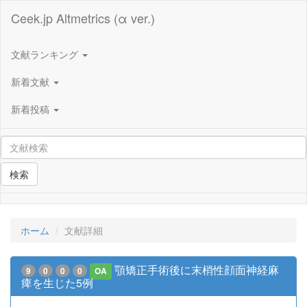
Ceek.jp Altmetrics (α ver.)
文献ランキング
新着文献
新着投稿
検索
ホーム
文献詳細
顎矯正手術後に末梢性顔面神経麻
9
0
0
0
OA
痺を生じた5例