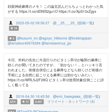
顔面神経麻痺のメモ！ この論文読んだらちょっとわかった気
がする https://t.co/dDNIS2gu1O https://t.co/XpS13xZgyx
2023-05-02 09:56:27
@__25___25_
(
投稿一覧
)
14
@kusumi_iro
@agoyo_hikkome
@kirakirapjsan
5
@amateur40676284
@tamesarerua_go
今日、外科の先生に今流行りのビタミンB12が輪郭の麻痺に
効くのか聞いてきたのですが、「効かない！」とハッキリ言
われました。術後合併症による麻痺などなら効くけど術後の
手術による自然に起こりえる麻痺には効かないみたい。
https://t.co/WRL5J2F28Q ビタミンB12使用対象症例ここに詳
しく載ってる
2019-04-30 16:45:56
@emi_hasegawa_
(
投稿一覧
)
リツイート・ネットワーク (4)
4
17
0.447
@Tcq0Dt
@Chimerarume
4