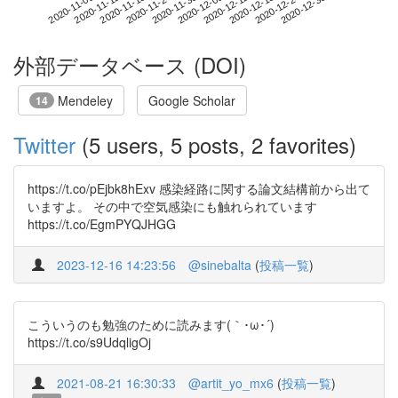
2020-12-24
2020-11-06
2020-11-24
2020-12-12
2020-12-30
2020-11-12
2020-11-30
2020-12-18
2020-11-18
2020-12-06
外部データベース (DOI)
Mendeley
Google Scholar
14
Twitter
(5 users, 5 posts, 2 favorites)
https://t.co/pEjbk8hExv 感染経路に関する論文結構前から出て
いますよ。 その中で空気感染にも触れられています
https://t.co/EgmPYQJHGG
2023-12-16 14:23:56
@sinebalta
(
投稿一覧
)
こういうのも勉強のために読みます(｀･ω･´)ゞ
https://t.co/s9UdqligOj
2021-08-21 16:30:33
@artit_yo_mx6
(
投稿一覧
)