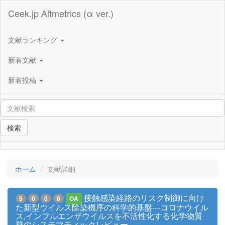
Ceek.jp Altmetrics (α ver.)
文献ランキング
新着文献
新着投稿
検索
ホーム
文献詳細
接触感染経路のリスク制御に向け
5
0
0
0
OA
た新型ウイルス除染機序の科学的基盤―コロナウイル
ス,インフルエンザウイルスを不活性化する化学物質
群のシステマティックレビュー―