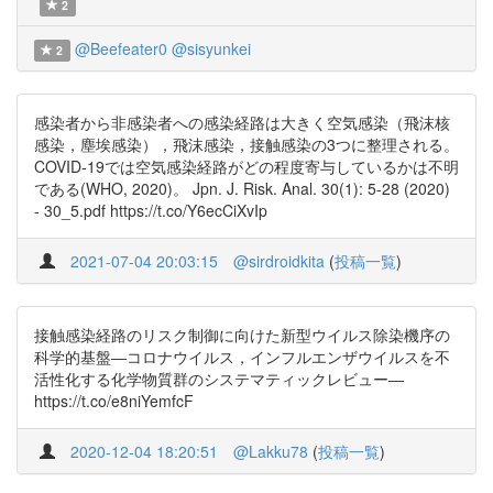
2
@Beefeater0
@sisyunkei
2
感染者から非感染者への感染経路は大きく空気感染（飛沫核
感染，塵埃感染），飛沫感染，接触感染の3つに整理される。
COVID-19では空気感染経路がどの程度寄与しているかは不明
である(WHO, 2020)。 Jpn. J. Risk. Anal. 30(1): 5-28 (2020)
- 30_5.pdf https://t.co/Y6ecCiXvIp
2021-07-04 20:03:15
@sirdroidkita
(
投稿一覧
)
接触感染経路のリスク制御に向けた新型ウイルス除染機序の
科学的基盤―コロナウイルス，インフルエンザウイルスを不
活性化する化学物質群のシステマティックレビュー―
https://t.co/e8niYemfcF
2020-12-04 18:20:51
@Lakku78
(
投稿一覧
)