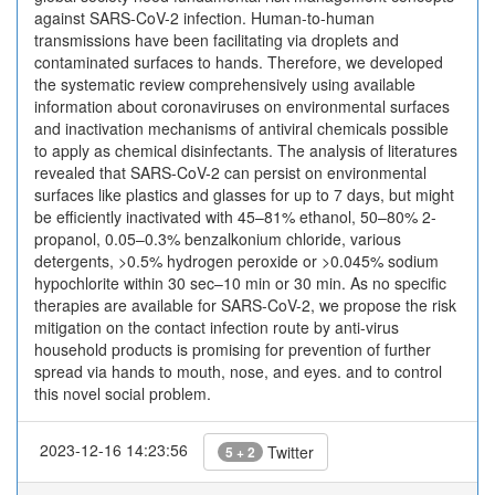
against SARS-CoV-2 infection. Human-to-human
transmissions have been facilitating via droplets and
contaminated surfaces to hands. Therefore, we developed
the systematic review comprehensively using available
information about coronaviruses on environmental surfaces
and inactivation mechanisms of antiviral chemicals possible
to apply as chemical disinfectants. The analysis of literatures
revealed that SARS-CoV-2 can persist on environmental
surfaces like plastics and glasses for up to 7 days, but might
be efficiently inactivated with 45–81% ethanol, 50–80% 2-
propanol, 0.05–0.3% benzalkonium chloride, various
detergents, >0.5% hydrogen peroxide or >0.045% sodium
hypochlorite within 30 sec–10 min or 30 min. As no specific
therapies are available for SARS-CoV-2, we propose the risk
mitigation on the contact infection route by anti-virus
household products is promising for prevention of further
spread via hands to mouth, nose, and eyes. and to control
this novel social problem.
2023-12-16 14:23:56
Twitter
5 + 2