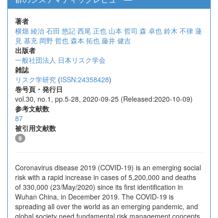
著者
横畑 綾治
石田 悠記
西尾 正也
山本 哲司
森 卓也
鈴木 不律
蓮
見 基充
岡野 哲也
森本 拓也
藤井 健吉
出版者
一般社団法人 日本リスク学会
雑誌
リスク学研究
(
ISSN:24358428
)
巻号頁・発行日
vol.30, no.1, pp.5-28, 2020-09-25 (Released:2020-10-09)
参考文献数
87
被引用文献数
9
Coronavirus disease 2019 (COVID-19) is an emerging social
risk with a rapid increase in cases of 5,200,000 and deaths
of 330,000 (23/May/2020) since its first identification in
Wuhan China, in December 2019. The COVID-19 is
spreading all over the world as an emerging pandemic, and
global society need fundamental risk management concepts