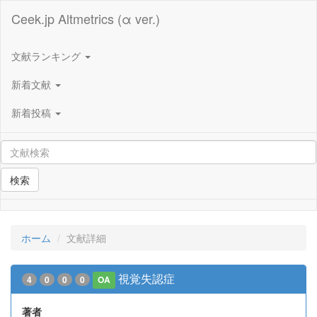
Ceek.jp Altmetrics (α ver.)
文献ランキング
新着文献
新着投稿
検索
ホーム
文献詳細
視覚失認症
4
0
0
0
OA
著者