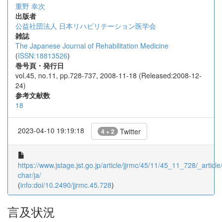
重野 幸次
出版者
公益社団法人 日本リハビリテーション医学会
雑誌
The Japanese Journal of Rehabilitation Medicine
(
ISSN:18813526
)
巻号頁・発行日
vol.45, no.11, pp.728-737, 2008-11-18 (Released:2008-12-
24)
参考文献数
18
2023-04-10 19:19:18
Twitter
4 + 2
https://www.jstage.jst.go.jp/article/jjrmc/45/11/45_11_728/_article/
char/ja/
(
info:doi/10.2490/jjrmc.45.728
)
言及状況