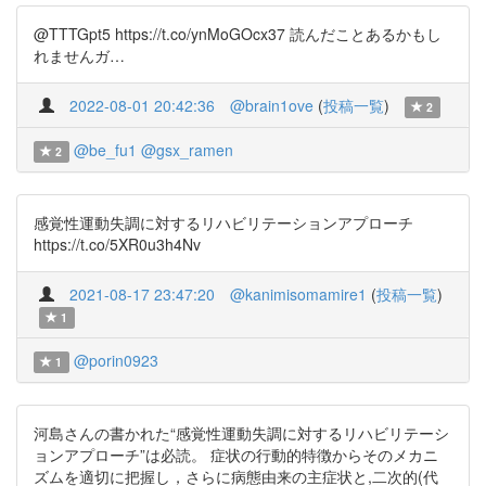
@TTTGpt5 https://t.co/ynMoGOcx37 読んだことあるかもし
れませんガ…
2022-08-01 20:42:36
@brain1ove
(
投稿一覧
)
2
@be_fu1
@gsx_ramen
2
感覚性運動失調に対するリハビリテーションアプローチ
https://t.co/5XR0u3h4Nv
2021-08-17 23:47:20
@kanimisomamire1
(
投稿一覧
)
1
@porin0923
1
河島さんの書かれた“感覚性運動失調に対するリハビリテーシ
ョンアプローチ”は必読。 症状の行動的特徴からそのメカニ
ズムを適切に把握し，さらに病態由来の主症状と,二次的(代