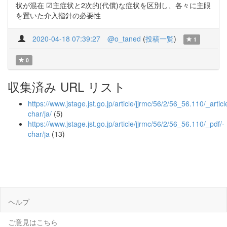
状が混在 ☑︎主症状と2次的(代償)な症状を区別し、各々に主眼
を置いた介入指針の必要性
2020-04-18 07:39:27
@o_taned
(
投稿一覧
)
1
0
収集済み URL リスト
https://www.jstage.jst.go.jp/article/jjrmc/56/2/56_56.110/_articl
char/ja/
(5)
https://www.jstage.jst.go.jp/article/jjrmc/56/2/56_56.110/_pdf/-
char/ja
(13)
ヘルプ
ご意見はこちら