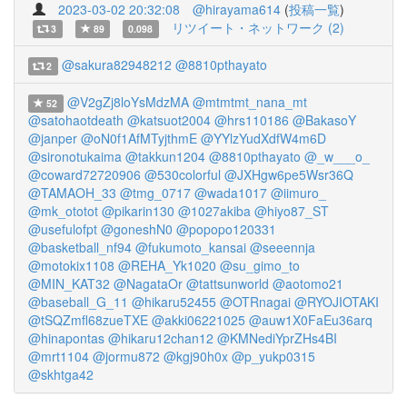
2023-03-02 20:32:08
@hirayama614
(
投稿一覧
)
リツイート・ネットワーク (2)
3
89
0.098
@sakura82948212
@8810pthayato
2
@V2gZj8loYsMdzMA
@mtmtmt_nana_mt
52
@satohaotdeath
@katsuot2004
@hrs110186
@BakasoY
@janper
@oN0f1AfMTyjthmE
@YYlzYudXdfW4m6D
@sironotukaima
@takkun1204
@8810pthayato
@_w___o_
@coward72720906
@530colorful
@JXHgw6pe5Wsr36Q
@TAMAOH_33
@tmg_0717
@wada1017
@iimuro_
@mk_ototot
@pikarin130
@1027akiba
@hiyo87_ST
@usefulofpt
@goneshN0
@popopo120331
@basketball_nf94
@fukumoto_kansai
@seeennja
@motokix1108
@REHA_Yk1020
@su_gimo_to
@MIN_KAT32
@NagataOr
@tattsunworld
@aotomo21
@baseball_G_11
@hikaru52455
@OTRnagai
@RYOJIOTAKI
@tSQZmfl68zueTXE
@akki06221025
@auw1X0FaEu36arq
@hinapontas
@hikaru12chan12
@KMNediYprZHs4BI
@mrt1104
@jormu872
@kgj90h0x
@p_yukp0315
@skhtga42