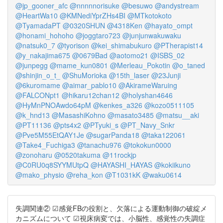
@jp_gooner_afc
@nnnnnorisuke
@besuwo
@andystream
@HeartWa10
@KMNediYprZHs4BI
@MTkotokoto
@TyamadaPT
@0320SHUN
@4318Ken
@hayato_ompt
@honami_hohoho
@joggtaro723
@junjunwakuwaku
@natsuk0_7
@tyorison
@kei_shimabukuro
@PTherapist14
@y_nakajima675
@0679Bad
@aotomo21
@ISBS_02
@junpegg
@mame_kun0801
@Merleau_Pokotin
@o_taned
@shinjin_o_t_
@ShuMorioka
@15th_laser
@23Junji
@6kuromame
@aimar_pablo10
@AkirameWaruing
@FALCONpt1
@hikaru12chan12
@holyshan4646
@HyMnPNOAwdo64pM
@kenkes_a326
@kozo0511105
@k_hnd13
@MasashiKohno
@masato3485
@matsu__aki
@PT11136
@pts4x2
@PTyuki_s
@PT_Navy_Snkr
@Pve5M55EtQAY1Je
@sugarPanda18
@taka122061
@Take4_Fuchiga3
@tanachu976
@tokokun0000
@zonoharu
@0520takuma
@11rockjp
@C0RU0q8SYYMUtpQ
@HAYASHI_HAYAS
@kokiikuno
@mako_physio
@reha_kon
@T1031kK
@waku0614
失調関連② ☑︎感覚FBの役割と、欠落による運動制御の破綻メ
カニズムについて ☑︎視床病変では、小脳性、感覚性の失調症