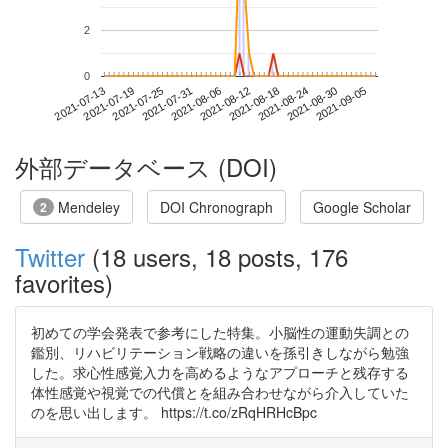
2
0
2021-08-30
2021-07-13
2021-07-31
2021-08-18
2021-09-05
2021-07-19
2021-08-06
2021-08-24
2021-07-25
2021-08-12
外部データベース (DOI)
Mendeley
DOI Chronograph
Google Scholar
2
Twitter
(18 users, 18 posts, 176
favorites)
初めての学会発表で参考にした特集。小脳性の運動失調との
鑑別、リハビリテーション戦略の違いを孫引きしながら勉強
した。求心性感覚入力を高めるようなアプローチと残存する
体性感覚や視覚での代償とを組み合わせながら介入していた
のを思い出します。 https://t.co/zRqHRHcBpc