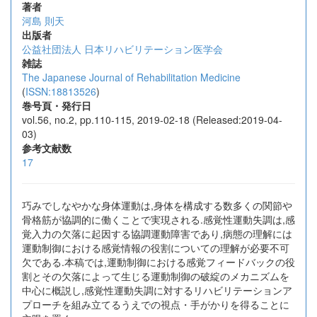
著者
河島 則天
出版者
公益社団法人 日本リハビリテーション医学会
雑誌
The Japanese Journal of Rehabilitation Medicine
(
ISSN:18813526
)
巻号頁・発行日
vol.56, no.2, pp.110-115, 2019-02-18 (Released:2019-04-
03)
参考文献数
17
巧みでしなやかな身体運動は,身体を構成する数多くの関節や
骨格筋が協調的に働くことで実現される.感覚性運動失調は,感
覚入力の欠落に起因する協調運動障害であり,病態の理解には
運動制御における感覚情報の役割についての理解が必要不可
欠である.本稿では,運動制御における感覚フィードバックの役
割とその欠落によって生じる運動制御の破綻のメカニズムを
中心に概説し,感覚性運動失調に対するリハビリテーションア
プローチを組み立てるうえでの視点・手がかりを得ることに