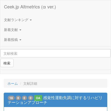
Ceek.jp Altmetrics (α ver.)
文献ランキング
新着文献
新着投稿
検索
ホーム
文献詳細
感覚性運動失調に対するリハビリ
18
0
0
0
OA
テーションアプローチ