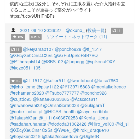
償的)な症状に区分し,それぞれに主眼を置いた介入指針を立
てることこそが重要って部分がハイライト
https://t.co/9UI1iTnBFs
2021-08-10 20:36:27
@okuno_
(
投稿一覧
)
11
リツイート・ネットワーク (11)
125
0.215
@keiyama0107
@poncho926
@tf_1517
11
@XBcyXe0Cns4C2Ss
@xGFuUpSloR4B7BQ
@PTherapist14
@ISBS_02
@junpegg
@spikeoutOXY
@kozo0511105
@tf_1517
@keiter511
@iwantobeot
@tatsu7660
96
@jicho_tomo
@ptky1122
@PT39715803
@mentaikofrence
@rehamano2020
@Tsubo7777777
@poncho926
@cujzdo95
@kanae63023265
@Acscscs611
@niwanowani22
@OnishiSora0024
@SukigaraT
@nobe_nobe_pt
@HICSS_health
@sayo_scribble
@TakashiGan
@_1116466870253
@Kenta_Ueda
@sadaharuhanata
@dododa31062428
@Hiro_vell00
@kl_si
@XBcyXe0Cns4C2Ss
@Ywue_
@hiroki_draque10
@hoyaken0219
@taka2soccerlove
@DiglletR