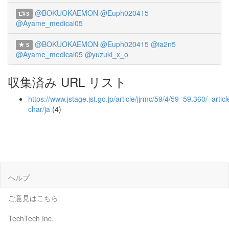
@BOKUOKAEMON
@Euph020415
3
@Ayame_medical05
@BOKUOKAEMON
@Euph020415
@ia2n5
5
@Ayame_medical05
@yuzuki_x_o
収集済み URL リスト
https://www.jstage.jst.go.jp/article/jjrmc/59/4/59_59.360/_articl
char/ja
(4)
ヘルプ
ご意見はこちら
TechTech Inc.