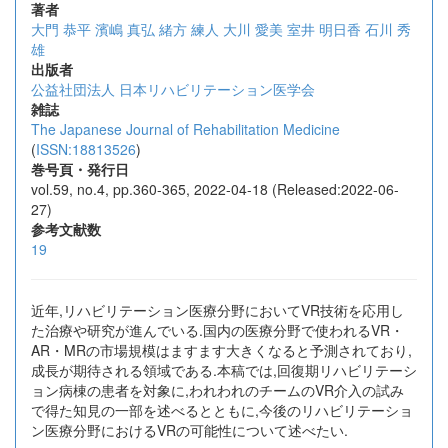
著者
大門 恭平
濱嶋 真弘
緒方 練人
大川 愛美
室井 明日香
石川 秀
雄
出版者
公益社団法人 日本リハビリテーション医学会
雑誌
The Japanese Journal of Rehabilitation Medicine
(
ISSN:18813526
)
巻号頁・発行日
vol.59, no.4, pp.360-365, 2022-04-18 (Released:2022-06-
27)
参考文献数
19
近年,リハビリテーション医療分野においてVR技術を応用し
た治療や研究が進んでいる.国内の医療分野で使われるVR・
AR・MRの市場規模はますます大きくなると予測されており,
成長が期待される領域である.本稿では,回復期リハビリテーシ
ョン病棟の患者を対象に,われわれのチームのVR介入の試み
で得た知見の一部を述べるとともに,今後のリハビリテーショ
ン医療分野におけるVRの可能性について述べたい.