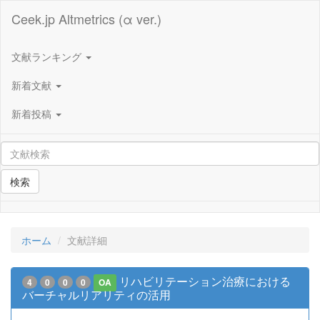
Ceek.jp Altmetrics (α ver.)
文献ランキング
新着文献
新着投稿
検索
ホーム
文献詳細
リハビリテーション治療における
4
0
0
0
OA
バーチャルリアリティの活用