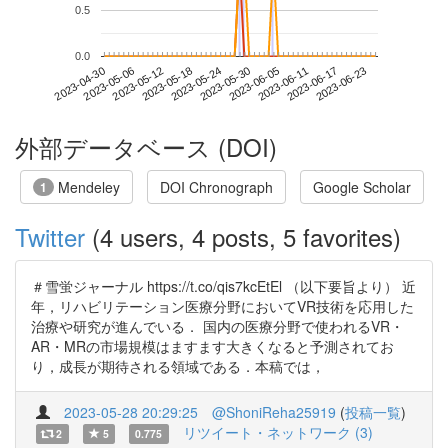
0.5
0.0
2023-06-17
2023-04-30
2023-05-18
2023-06-05
2023-06-23
2023-05-06
2023-05-24
2023-06-11
2023-05-12
2023-05-30
外部データベース (DOI)
Mendeley
DOI Chronograph
Google Scholar
1
Twitter
(4 users, 4 posts, 5 favorites)
＃雪蛍ジャーナル https://t.co/qis7kcEtEl （以下要旨より） 近
年，リハビリテーション医療分野においてVR技術を応用した
治療や研究が進んでいる． 国内の医療分野で使われるVR・
AR・MRの市場規模はますます大きくなると予測されてお
り，成長が期待される領域である．本稿では，
2023-05-28 20:29:25
@ShoniReha25919
(
投稿一覧
)
リツイート・ネットワーク (3)
2
5
0.775