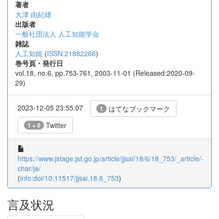
著者
大津 由紀雄
出版者
一般社団法人 人工知能学会
雑誌
人工知能
(
ISSN:21882266
)
巻号頁・発行日
vol.18, no.6, pp.753-761, 2003-11-01 (Released:2020-09-
29)
2023-12-05 23:55:07
はてなブックマーク
1
Twitter
1 + 0
https://www.jstage.jst.go.jp/article/jjsai/18/6/18_753/_article/-
char/ja/
(
info:doi/10.11517/jjsai.18.6_753
)
言及状況