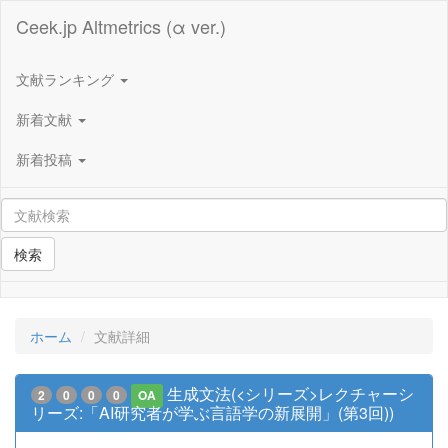
Ceek.jp Altmetrics (α ver.)
文献ランキング
新着文献
新着投稿
検索
ホーム
文献詳細
生成文法(<シリーズ>レクチャーシ
2
0
0
0
OA
リーズ:「AI研究者が学ぶ言語学の新展開」(第3回))