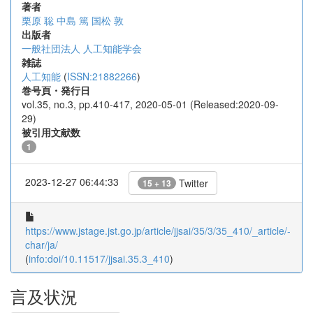
著者
栗原 聡
中島 篤
国松 敦
出版者
一般社団法人 人工知能学会
雑誌
人工知能
(
ISSN:21882266
)
巻号頁・発行日
vol.35, no.3, pp.410-417, 2020-05-01 (Released:2020-09-
29)
被引用文献数
1
2023-12-27 06:44:33
Twitter
15 + 13
https://www.jstage.jst.go.jp/article/jjsai/35/3/35_410/_article/-
char/ja/
(
info:doi/10.11517/jjsai.35.3_410
)
言及状況