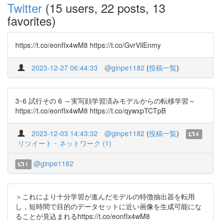
Twitter
(15 users, 22 posts, 13
favorites)
https://t.co/eonfIx4wM8 https://t.co/GvrVilEnmy
2023-12-27 06:44:33
@ginpe1182
(
投稿一覧
)
3･6 試行その 6 ～実写顔学習済みモデルからの転移学習～
https://t.co/eonfIx4wM8 https://t.co/qywxpTCTpB
2023-12-03 14:43:32
@ginpe1182
(
投稿一覧
)
4
リツイート・ネットワーク (1)
@ginpe1182
1
＞これにより十分学習が進んだモデルの特徴抽出器を転用
し，短時間で目的のデータセットに近い画像を生成可能にな
ることが見込まれるhttps://t.co/eonfIx4wM8