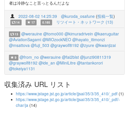
者は冷静なこと言っとるんだよな
2022-08-02 14:25:39
@kuroda_osafune
(
投稿一覧
)
リツイート・ネットワーク (13)
14
17
0.185
@werauine
@tomo000
@kimuradrivein
@kaeruguitar
13
@AviationSagami
@MIOzockNEO
@hayato_itimonzi
@msattova
@fuji_503
@graywolf8192
@zyure
@kwanjizai
@from_no
@werauine
@fai2blst
@junzi90811319
9
@graywolf8192
@ide_an
@MiniLitre
@tantankorori
@tokeiya1131
収集済み URL リスト
https://www.jstage.jst.go.jp/article/jjsai/35/3/35_410/_pdf
(1)
https://www.jstage.jst.go.jp/article/jjsai/35/3/35_410/_pdf/-
char/ja
(14)