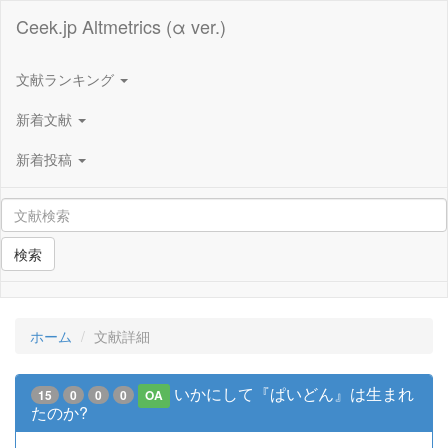
Ceek.jp Altmetrics (α ver.)
文献ランキング
新着文献
新着投稿
検索
ホーム
文献詳細
いかにして『ぱいどん』は生まれ
15
0
0
0
OA
たのか?