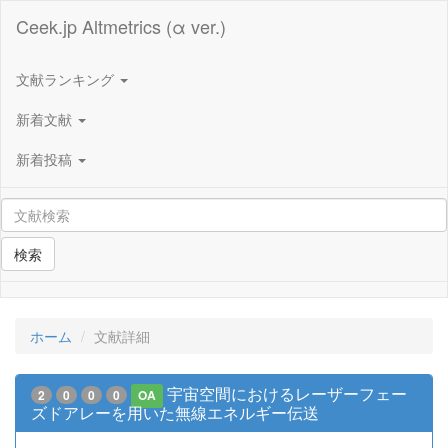
Ceek.jp Altmetrics (α ver.)
文献ランキング
新着文献
新着投稿
検索
ホーム
文献詳細
宇宙空間におけるレーザーフェー
2
0
0
0
OA
ズドアレーを用いた無線エネルギー伝送