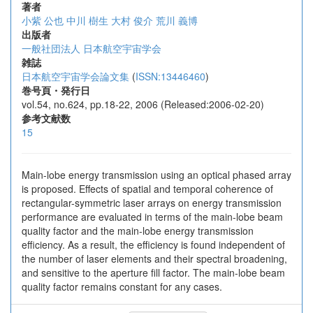
著者
小紫 公也
中川 樹生
大村 俊介
荒川 義博
出版者
一般社団法人 日本航空宇宙学会
雑誌
日本航空宇宙学会論文集
(
ISSN:13446460
)
巻号頁・発行日
vol.54, no.624, pp.18-22, 2006 (Released:2006-02-20)
参考文献数
15
Main-lobe energy transmission using an optical phased array
is proposed. Effects of spatial and temporal coherence of
rectangular-symmetric laser arrays on energy transmission
performance are evaluated in terms of the main-lobe beam
quality factor and the main-lobe energy transmission
efficiency. As a result, the efficiency is found independent of
the number of laser elements and their spectral broadening,
and sensitive to the aperture fill factor. The main-lobe beam
quality factor remains constant for any cases.