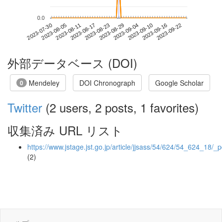
0.0
2023-09-16
2023-07-30
2023-08-17
2023-09-04
2023-09-22
2023-08-05
2023-08-23
2023-09-10
2023-08-11
2023-08-29
外部データベース (DOI)
Mendeley
DOI Chronograph
Google Scholar
0
Twitter
(2 users, 2 posts, 1 favorites)
収集済み URL リスト
https://www.jstage.jst.go.jp/article/jjsass/54/624/54_624_18/_p
(2)