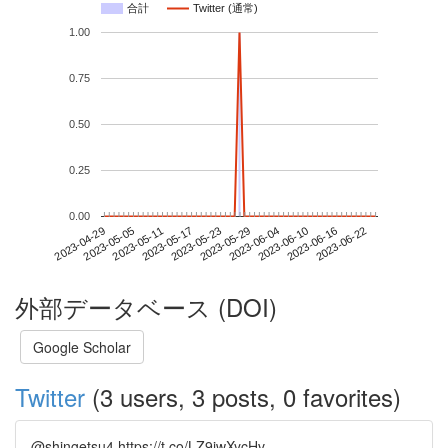
合計
Twitter (通常)
1.00
0.75
0.50
0.25
0.00
2023-06-16
2023-04-29
2023-05-17
2023-06-04
2023-06-22
2023-05-05
2023-05-23
2023-06-10
2023-05-11
2023-05-29
外部データベース (DOI)
Google Scholar
Twitter
(3 users, 3 posts, 0 favorites)
@shingetsu4 https://t.co/LZ9iwXycHv