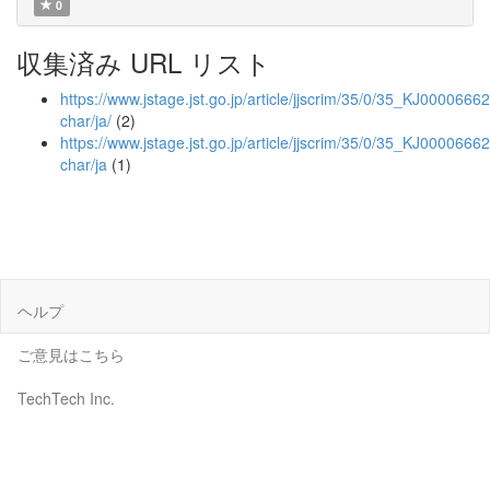
0
収集済み URL リスト
https://www.jstage.jst.go.jp/article/jjscrim/35/0/35_KJ00006662
char/ja/
(2)
https://www.jstage.jst.go.jp/article/jjscrim/35/0/35_KJ0000666
char/ja
(1)
ヘルプ
ご意見はこちら
TechTech Inc.