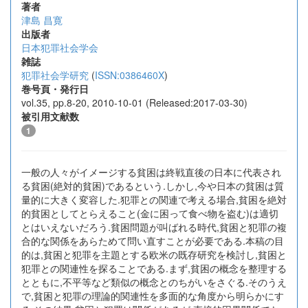
著者
津島 昌寛
出版者
日本犯罪社会学会
雑誌
犯罪社会学研究
(
ISSN:0386460X
)
巻号頁・発行日
vol.35, pp.8-20, 2010-10-01 (Released:2017-03-30)
被引用文献数
1
一般の人々がイメージする貧困は終戦直後の日本に代表され
る貧困(絶対的貧困)であるという.しかし,今や日本の貧困は質
量的に大きく変容した.犯罪との関連で考える場合,貧困を絶対
的貧困としてとらえること(金に困って食べ物を盗む)は適切
とはいえないだろう.貧困問題が叫ばれる時代,貧困と犯罪の複
合的な関係をあらためて問い直すことが必要である.本稿の目
的は,貧困と犯罪を主題とする欧米の既存研究を検討し,貧困と
犯罪との関連性を探ることである.まず,貧困の概念を整理する
とともに,不平等など類似の概念とのちがいをさぐる.そのうえ
で,貧困と犯罪の理論的関連性を多面的な角度から明らかにす