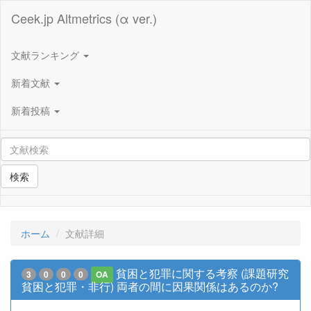
Ceek.jp Altmetrics (α ver.)
文献ランキング
新着文献
新着投稿
検索
ホーム
文献詳細
貧困と犯罪に関する考察 (課題研究
3
0
0
0
OA
貧困と犯罪・非行) 両者の間に因果関係はあるのか?