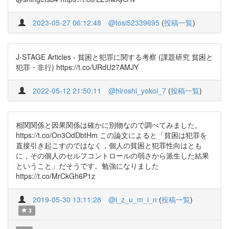
2023-05-27 06:12:48
@tosi52339695
(
投稿一覧
)
J-STAGE Articles - 貧困と犯罪に関する考察 (課題研究 貧困と
犯罪・非行) https://t.co/URdU27AMJY
2022-05-12 21:50:11
@hiroshi_yokoi_7
(
投稿一覧
)
相関関係と因果関係は確かに別物なので調べてみました。
https://t.co/On3OdDbtHm この論文によると「貧困は犯罪を
直接引き起こすのではなく，個人の貧困と犯罪性向はとも
に，その個人のセルフコントロールの弱さから派生した結果
ということ」だそうです。勉強になりました
https://t.co/MrCkGh6P1z
2019-05-30 13:11:28
@i_z_u_m_i_n
(
投稿一覧
)
3