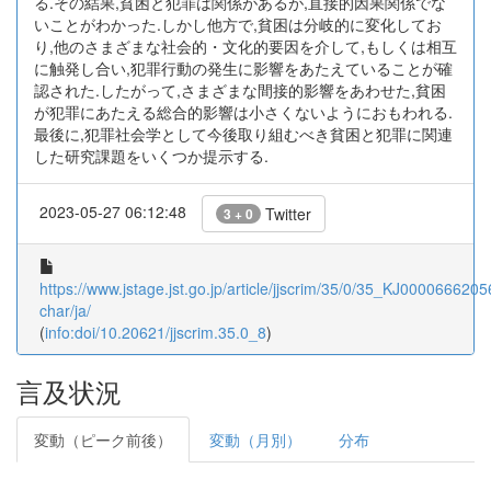
る.その結果,貧困と犯罪は関係があるが,直接的因果関係でな
いことがわかった.しかし他方で,貧困は分岐的に変化してお
り,他のさまざまな社会的・文化的要因を介して,もしくは相互
に触発し合い,犯罪行動の発生に影響をあたえていることが確
認された.したがって,さまざまな間接的影響をあわせた,貧困
が犯罪にあたえる総合的影響は小さくないようにおもわれる.
最後に,犯罪社会学として今後取り組むべき貧困と犯罪に関連
した研究課題をいくつか提示する.
2023-05-27 06:12:48
Twitter
3 + 0
https://www.jstage.jst.go.jp/article/jjscrim/35/0/35_KJ00006662056
char/ja/
(
info:doi/10.20621/jjscrim.35.0_8
)
言及状況
変動（ピーク前後）
変動（月別）
分布