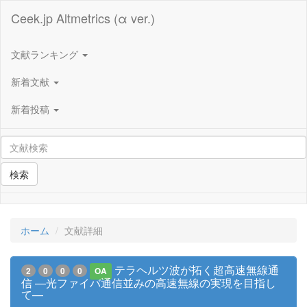
Ceek.jp Altmetrics (α ver.)
文献ランキング
新着文献
新着投稿
検索
ホーム
文献詳細
テラヘルツ波が拓く超高速無線通
2
0
0
0
OA
信 —光ファイバ通信並みの高速無線の実現を目指し
て—