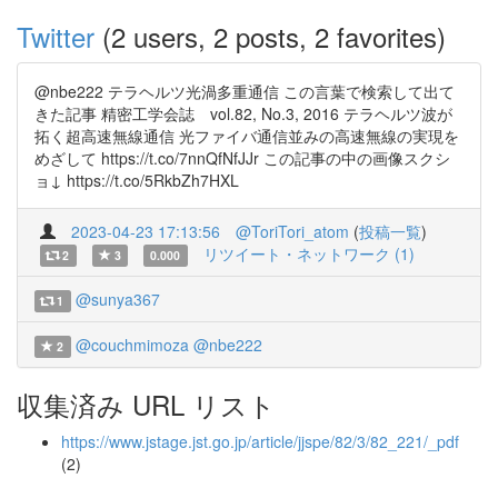
Twitter
(2 users, 2 posts, 2 favorites)
@nbe222 テラヘルツ光渦多重通信 この言葉で検索して出て
きた記事 精密工学会誌 vol.82, No.3, 2016 テラヘルツ波が
拓く超高速無線通信 光ファイバ通信並みの高速無線の実現を
めざして https://t.co/7nnQfNfJJr この記事の中の画像スクシ
ョ↓ https://t.co/5RkbZh7HXL
2023-04-23 17:13:56
@ToriTori_atom
(
投稿一覧
)
リツイート・ネットワーク (1)
2
3
0.000
@sunya367
1
@couchmimoza
@nbe222
2
収集済み URL リスト
https://www.jstage.jst.go.jp/article/jjspe/82/3/82_221/_pdf
(2)