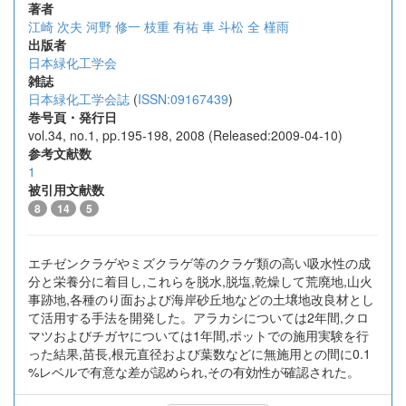
著者
江崎 次夫
河野 修一
枝重 有祐
車 斗松
全 槿雨
出版者
日本緑化工学会
雑誌
日本緑化工学会誌
(
ISSN:09167439
)
巻号頁・発行日
vol.34, no.1, pp.195-198, 2008 (Released:2009-04-10)
参考文献数
1
被引用文献数
8
14
5
エチゼンクラゲやミズクラゲ等のクラゲ類の高い吸水性の成
分と栄養分に着目し,これらを脱水,脱塩,乾燥して荒廃地,山火
事跡地,各種のり面および海岸砂丘地などの土壌地改良材とし
て活用する手法を開発した。アラカシについては2年間,クロ
マツおよびチガヤについては1年間,ポットでの施用実験を行
った結果,苗長,根元直径および葉数などに無施用との間に0.1
%レベルで有意な差が認められ,その有効性が確認された。