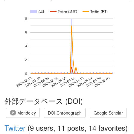
合計
Twitter (通常)
Twitter (RT)
8
6
4
2
0
2023-04-30
2023-03-13
2023-03-31
2023-04-18
2023-05-06
2023-03-19
2023-04-06
2023-04-24
2023-03-25
2023-04-12
外部データベース (DOI)
Mendeley
DOI Chronograph
Google Scholar
2
Twitter
(9 users, 11 posts, 14 favorites)