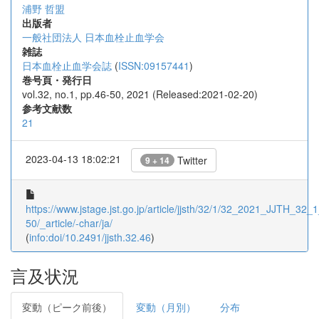
浦野 哲盟
出版者
一般社団法人 日本血栓止血学会
雑誌
日本血栓止血学会誌
(
ISSN:09157441
)
巻号頁・発行日
vol.32, no.1, pp.46-50, 2021 (Released:2021-02-20)
参考文献数
21
2023-04-13 18:02:21
Twitter
9 + 14
https://www.jstage.jst.go.jp/article/jjsth/32/1/32_2021_JJTH_32_
50/_article/-char/ja/
(
info:doi/10.2491/jjsth.32.46
)
言及状況
変動（ピーク前後）
変動（月別）
分布