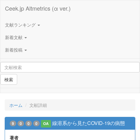
Ceek.jp Altmetrics (α ver.)
文献ランキング
新着文献
新着投稿
検索
ホーム
文献詳細
線溶系から見たCOVID-19の病態
9
0
0
0
OA
著者