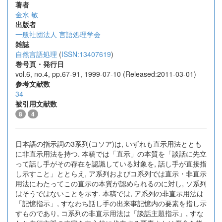
著者
金水 敏
出版者
一般社団法人 言語処理学会
雑誌
自然言語処理
(
ISSN:13407619
)
巻号頁・発行日
vol.6, no.4, pp.67-91, 1999-07-10 (Released:2011-03-01)
参考文献数
34
被引用文献数
8
4
日本語の指示詞の3系列(コソア)は, いずれも直示用法ととも
に非直示用法を持つ. 本稿では「直示」の本質を「談話に先立
って話し手がその存在を認識している対象を, 話し手が直接指
し示すこと」ととらえ, ア系列およびコ系列では直示・非直示
用法にわたってこの直示の本質が認められるのに対し, ソ系列
はそうではないことを示す. 本稿では, ア系列の非直示用法は
「記憶指示」, すなわち話し手の出来事記憶内の要素を指し示
すものであり, コ系列の非直示用法は「談話主題指示」, すな