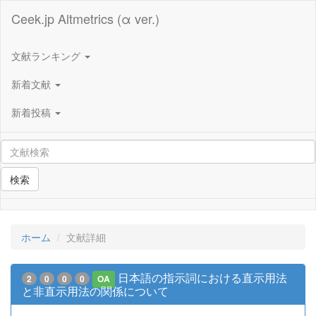
Ceek.jp Altmetrics (α ver.)
文献ランキング
新着文献
新着投稿
検索
ホーム
文献詳細
日本語の指示詞における直示用法
2
0
0
0
OA
と非直示用法の関係について