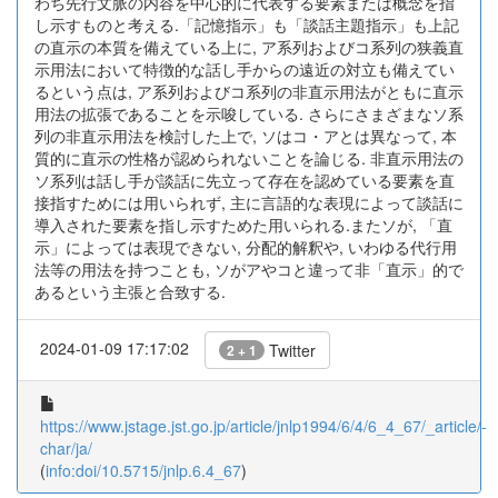
わち先行文脈の内容を中心的に代表する要素または概念を指
し示すものと考える.「記憶指示」も「談話主題指示」も上記
の直示の本質を備えている上に, ア系列およびコ系列の狭義直
示用法において特徴的な話し手からの遠近の対立も備えてい
るという点は, ア系列およびコ系列の非直示用法がともに直示
用法の拡張であることを示唆している. さらにさまざまなソ系
列の非直示用法を検討した上で, ソはコ・アとは異なって, 本
質的に直示の性格が認められないことを論じる. 非直示用法の
ソ系列は話し手が談話に先立って存在を認めている要素を直
接指すためには用いられず, 主に言語的な表現によって談話に
導入された要素を指し示すためた用いられる.またソが, 「直
示」によっては表現できない, 分配的解釈や, いわゆる代行用
法等の用法を持つことも, ソがアやコと違って非「直示」的で
あるという主張と合致する.
2024-01-09 17:17:02
Twitter
2 + 1
https://www.jstage.jst.go.jp/article/jnlp1994/6/4/6_4_67/_article/-
char/ja/
(
info:doi/10.5715/jnlp.6.4_67
)