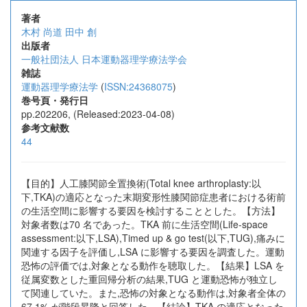
著者
⽊村 尚道
⽥中 創
出版者
一般社団法人 日本運動器理学療法学会
雑誌
運動器理学療法学
(
ISSN:24368075
)
巻号頁・発行日
pp.202206, (Released:2023-04-08)
参考文献数
44
【⽬的】⼈⼯膝関節全置換術(Total knee arthroplasty:以
下,TKA)の適応となった末期変形性膝関節症患者における術前
の⽣活空間に影響する要因を検討することとした。【⽅法】
対象者数は70 名であった。TKA 前に⽣活空間(Life-space
assessment:以下,LSA),Timed up & go test(以下,TUG),痛みに
関連する因⼦を評価し,LSA に影響する要因を調査した。運動
恐怖の評価では,対象となる動作を聴取した。【結果】LSA を
従属変数とした重回帰分析の結果,TUG と運動恐怖が独⽴し
て関連していた。また,恐怖の対象となる動作は,対象者全体の
67.1% が階段昇降と回答した。【結論】TKA の適応となった