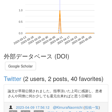
1.0
0.5
*
*
0.0
2023-04-29
2023-03-12
2023-03-30
2023-04-17
2023-05-05
2023-03-18
2023-04-05
2023-04-23
2023-03-24
2023-04-11
外部データベース (DOI)
Google Scholar
Twitter
(2 users, 2 posts, 40 favorites)
論文が早期公開されました。指導頂いた上司に感謝し、患者
さんや同僚に何か少しでも還元出来ればと思う日曜日
2023-04-09 17:56:12
@KimuraNaomichi
(
投稿一覧
)