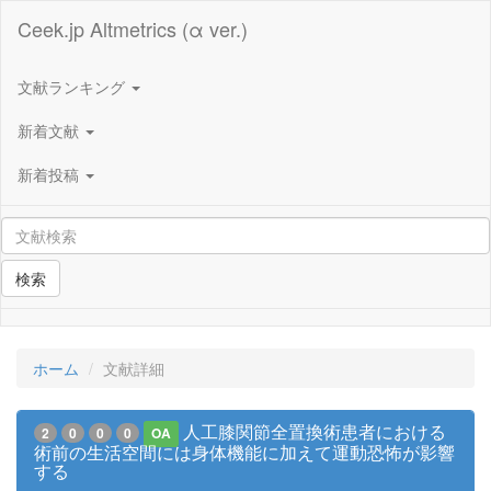
Ceek.jp Altmetrics (α ver.)
文献ランキング
新着文献
新着投稿
検索
ホーム
文献詳細
⼈⼯膝関節全置換術患者における
2
0
0
0
OA
術前の⽣活空間には⾝体機能に加えて運動恐怖が影響
する