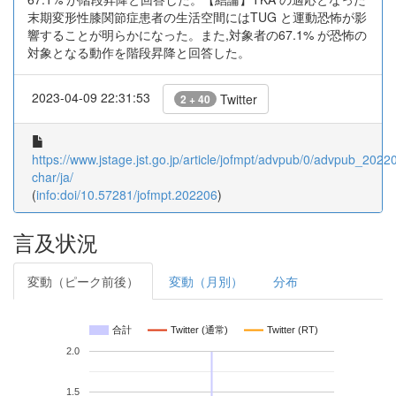
末期変形性膝関節症患者の⽣活空間にはTUG と運動恐怖が影
響することが明らかになった。また,対象者の67.1% が恐怖の
対象となる動作を階段昇降と回答した。
2023-04-09 22:31:53
Twitter
2 + 40
https://www.jstage.jst.go.jp/article/jofmpt/advpub/0/advpub_20220
char/ja/
(
info:doi/10.57281/jofmpt.202206
)
言及状況
変動（ピーク前後）
変動（月別）
分布
合計
Twitter (通常)
Twitter (RT)
2.0
1.5