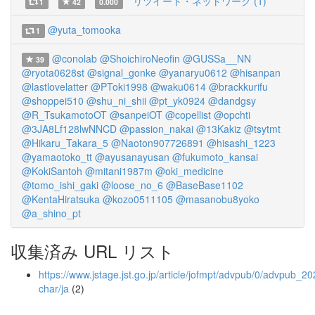
リツイート・ネットワーク (1)
1
42
0.000
@yuta_tomooka
1
@conolab
@ShoichiroNeofin
@GUSSa__NN
39
@ryota0628st
@signal_gonke
@yanaryu0612
@hisanpan
@lastlovelatter
@PToki1998
@waku0614
@brackkurifu
@shoppei510
@shu_ni_shii
@pt_yk0924
@dandgsy
@R_TsukamotoOT
@sanpeiOT
@copellist
@opchti
@3JA8Lf128lwNNCD
@passion_nakai
@13Kakiz
@tsytmt
@Hikaru_Takara_5
@Naoton907726891
@hisashi_1223
@yamaotoko_tt
@ayusanayusan
@fukumoto_kansai
@KokiSantoh
@mitani1987m
@oki_medicine
@tomo_ishi_gaki
@loose_no_6
@BaseBase1102
@KentaHiratsuka
@kozo0511105
@masanobu8yoko
@a_shino_pt
収集済み URL リスト
https://www.jstage.jst.go.jp/article/jofmpt/advpub/0/advpub_20
char/ja
(2)