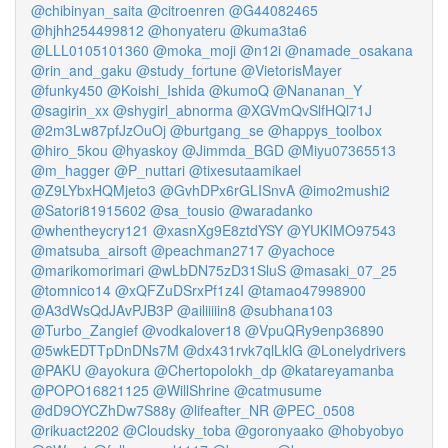
@chibinyan_saita
@citroenren
@G44082465
@hjhh254499812
@honyateru
@kuma3ta6
@LLL0105101360
@moka_moji
@n12i
@namade_osakana
@rin_and_gaku
@study_fortune
@VietorisMayer
@funky450
@Koishi_Ishida
@kumoQ
@Nananan_Y
@sagirin_xx
@shygirl_abnorma
@XGVmQvSlfHQl71J
@2m3Lw87pfJzOuOj
@burtgang_se
@happys_toolbox
@hiro_5kou
@hyaskoy
@Jimmda_BGD
@Miyu07365513
@m_hagger
@P_nuttari
@tixesutaamikael
@Z9LYbxHQMjeto3
@GvhDPx6rGLISnvA
@imo2mushi2
@Satori81915602
@sa_tousio
@waradanko
@whentheycry121
@xasnXg9E8ztdYSY
@YUKIMO97543
@matsuba_airsoft
@peachman2717
@yachoce
@marikomorimari
@wLbDN75zD31SluS
@masaki_07_25
@tomnico14
@xQFZuDSrxPf1z4I
@tamao47998900
@A3dWsQdJAvPJB3P
@ailiiiiin8
@subhana103
@Turbo_Zangief
@vodkalover18
@VpuQRy9enp36890
@5wkEDTTpDnDNs7M
@dx431rvk7qlLklG
@Lonelydrivers
@PAKU
@ayokura
@Chertopolokh_dp
@katareyamanba
@POPO16821125
@WillShrine
@catmusume
@dD9OYCZhDw7S88y
@lifeafter_NR
@PEC_0508
@rikuact2202
@Cloudsky_toba
@goronyaako
@hobyobyo