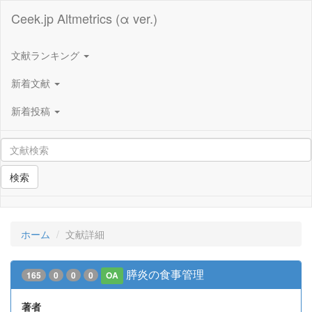
Ceek.jp Altmetrics (α ver.)
文献ランキング
新着文献
新着投稿
検索
ホーム
文献詳細
膵炎の食事管理
165
0
0
0
OA
著者