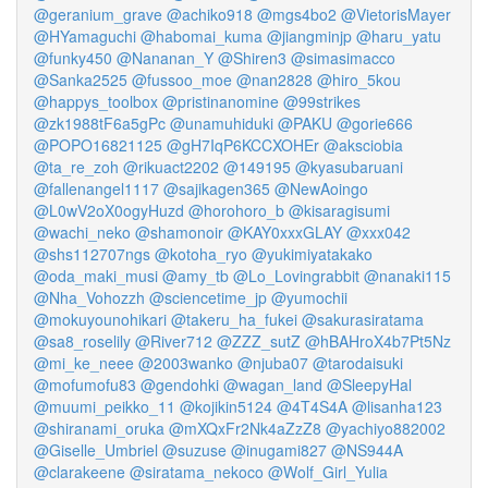
@geranium_grave
@achiko918
@mgs4bo2
@VietorisMayer
@HYamaguchi
@habomai_kuma
@jiangminjp
@haru_yatu
@funky450
@Nananan_Y
@Shiren3
@simasimacco
@Sanka2525
@fussoo_moe
@nan2828
@hiro_5kou
@happys_toolbox
@pristinanomine
@99strikes
@zk1988tF6a5gPc
@unamuhiduki
@PAKU
@gorie666
@POPO16821125
@gH7IqP6KCCXOHEr
@aksciobia
@ta_re_zoh
@rikuact2202
@149195
@kyasubaruani
@fallenangel1117
@sajikagen365
@NewAoingo
@L0wV2oX0ogyHuzd
@horohoro_b
@kisaragisumi
@wachi_neko
@shamonoir
@KAY0xxxGLAY
@xxx042
@shs112707ngs
@kotoha_ryo
@yukimiyatakako
@oda_maki_musi
@amy_tb
@Lo_Lovingrabbit
@nanaki115
@Nha_Vohozzh
@sciencetime_jp
@yumochii
@mokuyounohikari
@takeru_ha_fukei
@sakurasiratama
@sa8_roselily
@River712
@ZZZ_sutZ
@hBAHroX4b7Pt5Nz
@mi_ke_neee
@2003wanko
@njuba07
@tarodaisuki
@mofumofu83
@gendohki
@wagan_land
@SleepyHal
@muumi_peikko_11
@kojikin5124
@4T4S4A
@lisanha123
@shiranami_oruka
@mXQxFr2Nk4aZzZ8
@yachiyo882002
@Giselle_Umbriel
@suzuse
@inugami827
@NS944A
@clarakeene
@siratama_nekoco
@Wolf_Girl_Yulia