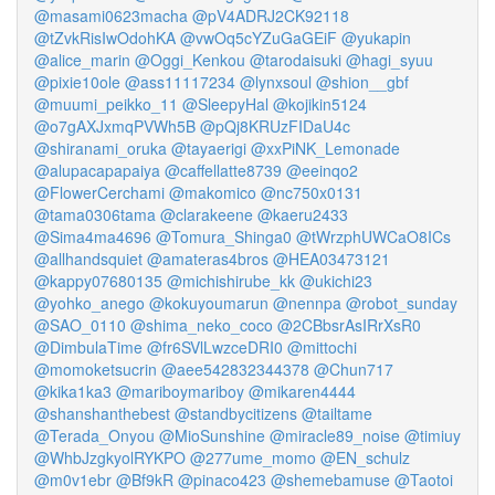
@masami0623macha
@pV4ADRJ2CK92118
@tZvkRisIwOdohKA
@vwOq5cYZuGaGEiF
@yukapin
@alice_marin
@Oggi_Kenkou
@tarodaisuki
@hagi_syuu
@pixie10ole
@ass11117234
@lynxsoul
@shion__gbf
@muumi_peikko_11
@SleepyHal
@kojikin5124
@o7gAXJxmqPVWh5B
@pQj8KRUzFIDaU4c
@shiranami_oruka
@tayaerigi
@xxPiNK_Lemonade
@alupacapapaiya
@caffellatte8739
@eeinqo2
@FlowerCerchami
@makomico
@nc750x0131
@tama0306tama
@clarakeene
@kaeru2433
@Sima4ma4696
@Tomura_Shinga0
@tWrzphUWCaO8ICs
@allhandsquiet
@amateras4bros
@HEA03473121
@kappy07680135
@michishirube_kk
@ukichi23
@yohko_anego
@kokuyoumarun
@nennpa
@robot_sunday
@SAO_0110
@shima_neko_coco
@2CBbsrAsIRrXsR0
@DimbulaTime
@fr6SVlLwzceDRI0
@mittochi
@momoketsucrin
@aee542832344378
@Chun717
@kika1ka3
@mariboymariboy
@mikaren4444
@shanshanthebest
@standbycitizens
@tailtame
@Terada_Onyou
@MioSunshine
@miracle89_noise
@timiuy
@WhbJzgkyolRYKPO
@277ume_momo
@EN_schulz
@m0v1ebr
@Bf9kR
@pinaco423
@shemebamuse
@Taotoi