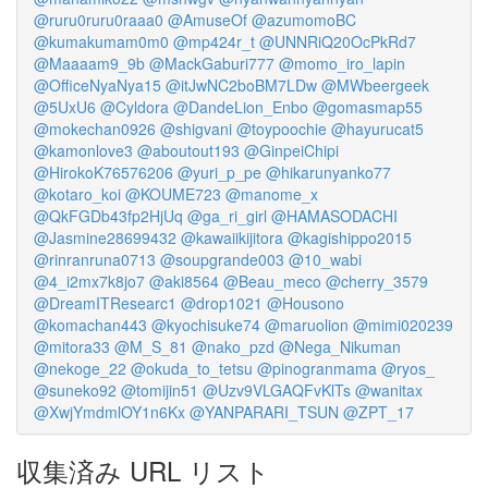
@ruru0ruru0raaa0
@AmuseOf
@azumomoBC
@kumakumam0m0
@mp424r_t
@UNNRiQ20OcPkRd7
@Maaaam9_9b
@MackGaburi777
@momo_iro_lapin
@OfficeNyaNya15
@itJwNC2boBM7LDw
@MWbeergeek
@5UxU6
@Cyldora
@DandeLion_Enbo
@gomasmap55
@mokechan0926
@shigvani
@toypoochie
@hayurucat5
@kamonlove3
@aboutout193
@GinpeiChipi
@HirokoK76576206
@yuri_p_pe
@hikarunyanko77
@kotaro_koi
@KOUME723
@manome_x
@QkFGDb43fp2HjUq
@ga_ri_girl
@HAMASODACHI
@Jasmine28699432
@kawaiikijitora
@kagishippo2015
@rinranruna0713
@soupgrande003
@10_wabi
@4_i2mx7k8jo7
@aki8564
@Beau_meco
@cherry_3579
@DreamITResearc1
@drop1021
@Housono
@komachan443
@kyochisuke74
@maruolion
@mimi020239
@mitora33
@M_S_81
@nako_pzd
@Nega_Nikuman
@nekoge_22
@okuda_to_tetsu
@pinogranmama
@ryos_
@suneko92
@tomijin51
@Uzv9VLGAQFvKlTs
@wanitax
@XwjYmdmlOY1n6Kx
@YANPARARI_TSUN
@ZPT_17
収集済み URL リスト