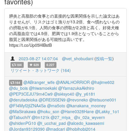
favorites)
膵炎と高脂肪の食事との直接的な因果関係を示した論文はあ
りませんが、リスクはゴミ漁りが13.2倍、食べ慣れないもの
の摂取が6.1倍、人間の食事の摂取が2.2倍と高く、好発犬種
の高脂血症では4.5倍、肥満では1.9倍となっていることから
脂質と因果関係がある可能性は高いです。
https://t.co/Up05HlBstB
2023-08-27 14:07:04
@vet_shobudani
(
投稿一覧
)
184
629
0.227
リツイート・ネットワーク (164)
@ABranger_wife
@ANALHORRIOR
@hajime602
164
@du_bois
@hiwamoekaki
@YamazukaAkihiro
@PEP3CEJU79m4Cw9
@si4syo40
@y_y6181
@derutadeioka
@DREISSEN9
@revoneko
@tetsuone001
@Ff4Myf2jIZNA4Sa
@ma5oto
@kanakana_mooney
@MaSirakawa
@hoku_son
@Hane0328Hane
@Lakky_1o1
@TabuchiY
@tm121k
@27_miya_
@x_02a_wyvern
@shidenPG10
@i_ucchai_pad
@alcedo_kawasemi
@Jordan93129390
@madcari
@hobihobi2014