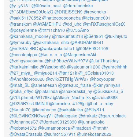
@y_y6181
@0t0sata_nas1
@derutadeioka
@T6DMEbcsO9UoIzQ
@DREISSEN9
@revoneko
@saki51176552
@nattoooooooneba
@tetsuone001
@transkom
@AYAMEHIPU
@dd_uhd
@mRXR8sqndnICetX
@posyolienne
@trtr11cha10
@3755Amo
@kanakana_mooney
@ritukuma0218
@Seri951
@tukihiyuto
@tymsruby
@yakizakana_shio
@ABURAMI9641
@noSSATBBC
@wakuwakutotto1
@00MEIKO1105
@cocotopippa
@ka_n_o_n
@MagnesiumAki
@zengyouosamu
@FkF9buzsWUvR97V
@JunThursday
@kaikaimimiko
@Yasubon88
@yatoumori1206
@yuhreihhhh
@27_miya_
@miyuo214
@tm121k
@_3Celsius01013
@AhoMidoro0820
@cvKxZTRHgiWrWu7
@hocyo3par
@malt_BL
@aneanesan
@gateaux_fraise
@kanyannyan
@loka_oftyo
@platalinda
@shakorasixi_ny
@Sukisukisu_S
@7bLpImmbrW179kv
@Atlach_Nacha_kk
@azusa8388
@D2t5RYzzUfMiNJl
@deracine_4125jp
@hot_a_ruby
@katatu70
@kombneco
@sakakimika
@SillyS1ri
@0LGViNOXNGwsqV1
@alalegako
@drakatz
@garurublack
@JohannesC7
@Jordan93129390
@junnaokoko
@kobato4572
@kumamonorca
@madcari
@mtnttr
@OvataCrassula
@sumo1357911
@umekosan2022