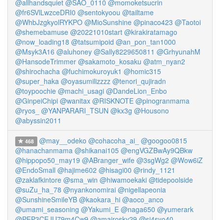
@allhandsquiet
@SAO_0110
@momoketsucrin
@fr6SVlLwzceDRI0
@sentokyoou
@tailtame
@WhbJzgkyolRYKPO
@MioSunshine
@pinaco423
@Taotoi
@shemebamuse
@20221010start
@kirakiratamago
@now_loading18
@tatsumipoid
@an_pon_tan1000
@Msyk3A16
@aluhoney
@Sally8229650811
@GrhyunahM
@HansodeTrimmer
@sakamoto_kosaku
@atm_nyan2
@shirochacha
@fuchimokuroyuk1
@homic315
@super_haka
@oyasumilizzzz
@tenori_qujiradn
@toypoochie
@machi_usagi
@DandeLion_Enbo
@GinpeiChipi
@wanitax
@RISKNOTE
@pinogranmama
@ryos_
@YANPARARI_TSUN
@kx3g
@Housono
@abyssin2011
@may__odeko
@cohacoha_ai_
@googoo0815
468
@hanachanmama
@shikanai105
@engVGZBwAy9QBkw
@hippopo50_may19
@ABranger_wife
@3sgWg2
@Wow6iZ
@EndoSmall
@hajime602
@hisagi00
@rindy_1121
@zaklafkintore
@sma_win
@hiwamoekaki
@tidepoolside
@suZu_ha_78
@nyankonomirai
@nigellapeonia
@SunshineSmileYB
@kaokara_hi
@aoco_anco
@umami_seasoning
@Yakumi_E
@naga650
@yumerark
@PEP3CEJU79m4Cw9
@amairosky29
@si4syo40