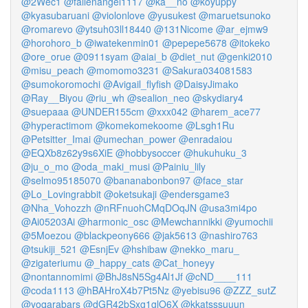
@2Wec1
@fallenangel1117
@ka__no
@koyuppy
@kyasubaruani
@violonlove
@yusukest
@maruetsunoko
@romarevo
@ytsuh03ll18440
@131Nicome
@ar_ejmw9
@horohoro_b
@iwatekenmin01
@pepepe5678
@itokeko
@ore_orue
@0911syam
@aiai_b
@diet_nut
@genki2010
@misu_peach
@momomo3231
@Sakura034081583
@sumokoromochi
@Avigail_flyfish
@DaisyJimako
@Ray__Biyou
@riu_wh
@sealion_neo
@skydiary4
@suepaaa
@UNDER155cm
@xxx042
@harem_ace77
@hyperactimom
@komekomekoome
@Lsgh1Ru
@Petsitter_Imai
@umechan_power
@enradaiou
@EQXb8z62y9s6XiE
@hobbysoccer
@hukuhuku_3
@ju_o_mo
@oda_maki_musi
@Painiu_lily
@selmo95185070
@bananabonbon97
@face_star
@Lo_Lovingrabbit
@oketsukaji
@endersgame3
@Nha_Vohozzh
@nRFnuohCMqDOqJN
@usa3mi4po
@Ai05203Ai
@harmonic_osc
@Mewchannikki
@yumochii
@5Moezou
@blackpeony666
@jak5613
@nashiro763
@tsukiji_521
@EsnjEv
@hshibaw
@nekko_maru_
@zigateriumu
@_happy_cats
@Cat_honeyy
@nontannomimi
@BhJ8sN5Sg4Al1Jf
@cND____111
@coda1113
@hBAHroX4b7Pt5Nz
@yebisu96
@ZZZ_sutZ
@yoqarabars
@dGR42bSxg1glO6X
@kkatsssuuun