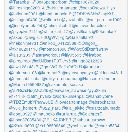
@Taranba1
@0846pepperbom
@chip19870320
@hiroshige820914
@kirakiratamago
@nekoOsewa_hiyo
@tattsuan2021
@humhumboldtP
@ODRcV6Hp3zapKrT
@shingen0430
@whitehxle
@yuzuhattin
@an_pon_tan1000
@jinseiyametai04
@mimimisubttl
@mlavendersblue
@piyopiyo2141
@white_cat_47
@yuki8cats
@00tanaka01
@akbol
@avgH5H3UgWVjjPg
@Gaikhaltai92
@nekohime731
@mikob_04122368
@Onigon_
@tk468291118
@momo51698
@WxvcSdDxmfswsnv
@aisu1209
@astraworkout
@lily95595
@Nyaboo
@piropiropi
@qiUJBsn1R0TkYv5
@ringo8212323
@owl12814817
@qqzWQfPdTx9AQLR
@ruuuur
@untersee108
@kurometG
@nyunyanyunya
@hidesan4311
@omusubi_saba
@rarry_dreeeamer
@HansodeTrimmer
@Mama19590987
@sakamoto_kosaku
@sPRszsNugMCf2fk
@teawase_siawase
@yu2kula
@711Hk
@atm_nyan2
@dorukunsenpai
@hanabiyome
@TDZEm0bYPe9w0UB
@lovecartonnage
@shirochacha
@yuki_homeru
@922_riaru
@aiai_akiko
@cuarzoahumado
@gogu0927
@maupeko
@rurilarula
@GelehrterR
@Love37635430
@RUKAJOKER
@sabuuuuuroww
@SYuka0609
@Ycb98599349
@yosi_soreda
@choko5334
@manamiko22
@mshwgv
@nyanwannyannyan