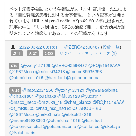
ペット栄養学会誌 という学術誌があります 宮川優一先生によ
る『慢性腎臓病患者に対する食事管理』 という記事が公開さ
れています URL：https://t.co/iIoLnZpsX9 2018年に出された
記事の中に 『リン制限は、CKDの治療で唯一、延命効果が証
明されている治療法である。』 との記載があります
2022-03-22 00:18:11
@ZERO42596487
(
投稿一覧
)
リツイート・ネットワーク (9)
11
27
0.533
@yzxhy127129
@ZERO42596487
@ROjh1549AAA
9
@1967Moco
@ebisuki34218
@momo69936393
@ofumichan1015
@harufoot
@gohanumauma
@nao32821256
@yzxhy127129
@yawarakabinta
25
@chiakisa04
@puahaka
@Muu3128
@yucati47
@maco_neco
@mizuka_18
@chat_blanc2
@ROjh1549AAA
@t_miki0505
@hsd_hsd_hsd
@KOTAROURIKU
@1967Moco
@neko3mais
@ebisuki34218
@momo69936393
@ofumichan1015
@harufoot
@kotonekonokai
@gohanumauma
@kohtohbu
@okotaya
@Salut_paris