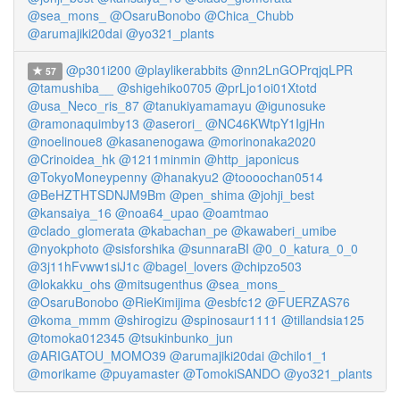
@sea_mons_
@OsaruBonobo
@Chica_Chubb
@arumajiki20dai
@yo321_plants
@p301i200
@playlikerabbits
@nn2LnGOPrqjqLPR
57
@tamushiba__
@shigehiko0705
@prLjo1oi01Xtotd
@usa_Neco_ris_87
@tanukiyamamayu
@igunosuke
@ramonaquimby13
@aserori_
@NC46KWtpY1IgjHn
@noelinoue8
@kasanenogawa
@morinonaka2020
@Crinoidea_hk
@1211minmin
@http_japonicus
@TokyoMoneypenny
@hanakyu2
@toooochan0514
@BeHZTHTSDNJM9Bm
@pen_shima
@johji_best
@kansaiya_16
@noa64_upao
@oamtmao
@clado_glomerata
@kabachan_pe
@kawaberi_umibe
@nyokphoto
@sisforshika
@sunnaraBI
@0_0_katura_0_0
@3j11hFvww1siJ1c
@bagel_lovers
@chipzo503
@lokakku_ohs
@mitsugenthus
@sea_mons_
@OsaruBonobo
@RieKimijima
@esbfc12
@FUERZAS76
@koma_mmm
@shirogizu
@spinosaur1111
@tillandsia125
@tomoka012345
@tsukinbunko_jun
@ARIGATOU_MOMO39
@arumajiki20dai
@chilo1_1
@morikame
@puyamaster
@TomokiSANDO
@yo321_plants