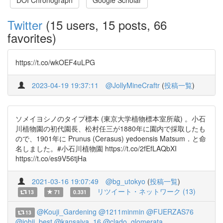
DOI Chronograph
Google Scholar
Twitter
(15 users, 15 posts, 66
favorites)
https://t.co/wkOEF4uLPG
2023-04-19 19:37:11
@JollyMineCraftr
(
投稿一覧
)
ソメイヨシノのタイプ標本 (東京大学植物標本室所蔵) 。小石
川植物園の初代園長、松村任三が1880年に園内で採取したも
ので、1901年に Prunus (Cerasus) yedoensis Matsum．と命
名しました。#小石川植物園 https://t.co/2fEfLAQbXI
https://t.co/es9V56tjHa
2021-03-16 19:07:49
@bg_utokyo
(
投稿一覧
)
リツイート・ネットワーク (13)
13
71
0.331
@Kouji_Gardening
@1211minmin
@FUERZAS76
13
@johji_best
@kansaiya_16
@clado_glomerata