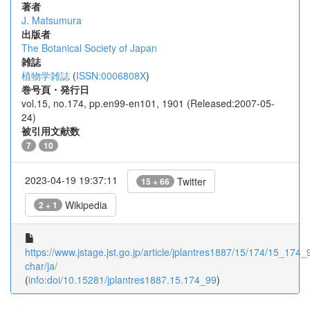
著者
J. Matsumura
出版者
The Botanical Society of Japan
雑誌
植物学雑誌
(
ISSN:0006808X
)
巻号頁・発行日
vol.15, no.174, pp.en99-en101, 1901 (Released:2007-05-
24)
被引用文献数
7
10
2023-04-19 19:37:11
Twitter
15 + 66
Wikipedia
2 + 1
https://www.jstage.jst.go.jp/article/jplantres1887/15/174/15_174_9
char/ja/
(
info:doi/10.15281/jplantres1887.15.174_99
)