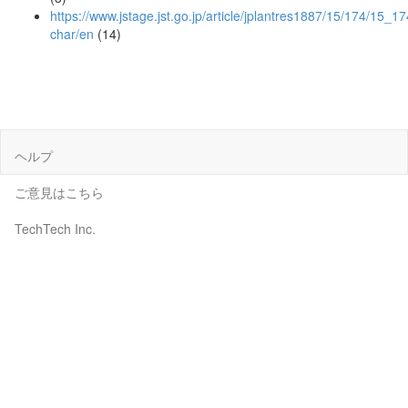
https://www.jstage.jst.go.jp/article/jplantres1887/15/174/15_1
char/en
(14)
ヘルプ
ご意見はこちら
TechTech Inc.