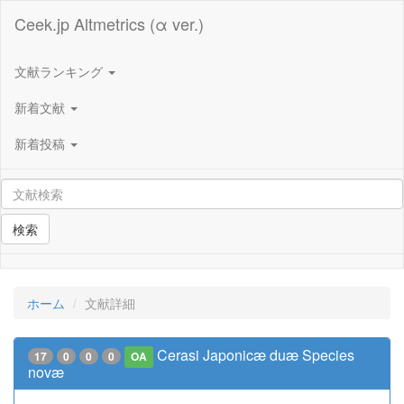
Ceek.jp Altmetrics (α ver.)
文献ランキング
新着文献
新着投稿
検索
ホーム
文献詳細
Cerasi Japonicæ duæ Species
17
0
0
0
OA
novæ