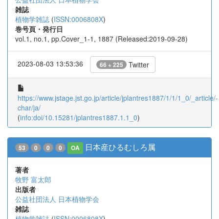
雑誌
植物学雑誌
(
ISSN:0006808X
)
巻号頁・発行日
vol.1, no.1, pp.Cover_1-1, 1887 (Released:2019-09-28)
2023-08-03 13:53:36
Twitter
66 + 225
https://www.jstage.jst.go.jp/article/jplantres1887/1/1/1_0/_article/-
char/ja/
(
info:doi/10.15281/jplantres1887.1.1_0
)
日本産ひるむしろ属
53
0
0
0
OA
著者
牧野 富太郎
出版者
公益社団法人 日本植物学会
雑誌
植物学雑誌
(
ISSN:0006808X
)