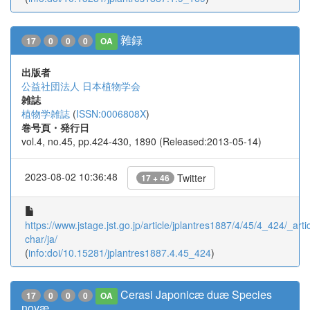
雜録
17
0
0
0
OA
出版者
公益社団法人 日本植物学会
雑誌
植物学雑誌
(
ISSN:0006808X
)
巻号頁・発行日
vol.4, no.45, pp.424-430, 1890 (Released:2013-05-14)
2023-08-02 10:36:48
Twitter
17 + 46
https://www.jstage.jst.go.jp/article/jplantres1887/4/45/4_424/_artic
char/ja/
(
info:doi/10.15281/jplantres1887.4.45_424
)
Cerasi Japonicæ duæ Species
17
0
0
0
OA
novæ