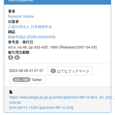
著者
Ryokichi Yatabe
出版者
公益社団法人 日本植物学会
雑誌
植物学雑誌
(
ISSN:0006808X
)
巻号頁・発行日
vol.4, no.46, pp.433-435, 1890 (Released:2007-04-05)
被引用文献数
4
4
2023-08-26 21:07:27
はてなブックマーク
1
Twitter
252 + 998
https://www.jstage.jst.go.jp/article/jplantres1887/4/46/4_46_433/_a
char/ja/
(
info:doi/10.15281/jplantres1887.4.433
)