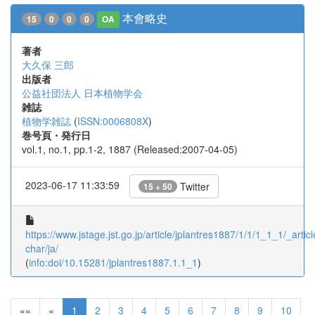
本會略史
15
0
0
0
OA
著者
大久保 三郎
出版者
公益社団法人 日本植物学会
雑誌
植物学雑誌
(
ISSN:0006808X
)
巻号頁・発行日
vol.1, no.1, pp.1-2, 1887 (Released:2007-04-05)
2023-06-17 11:33:59
Twitter
15 + 50
https://www.jstage.jst.go.jp/article/jplantres1887/1/1/1_1_1/_articl
char/ja/
(
info:doi/10.15281/jplantres1887.1.1_1
)
««
«
1
2
3
4
5
6
7
8
9
10