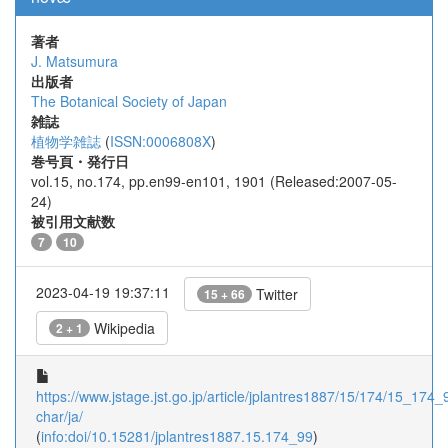
著者
J. Matsumura
出版者
The Botanical Society of Japan
雑誌
植物学雑誌
(
ISSN:0006808X
)
巻号頁・発行日
vol.15, no.174, pp.en99-en101, 1901 (Released:2007-05-
24)
被引用文献数
7
10
2023-04-19 19:37:11
Twitter
15 + 66
Wikipedia
2 + 1
https://www.jstage.jst.go.jp/article/jplantres1887/15/174/15_174_9
char/ja/
(
info:doi/10.15281/jplantres1887.15.174_99
)