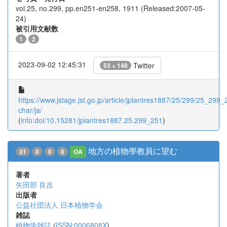
vol.25, no.299, pp.en251-en258, 1911 (Released:2007-05-
24)
被引用文献数
1
2
2023-09-02 12:45:31
Twitter
53 + 148
https://www.jstage.jst.go.jp/article/jplantres1887/25/299/25_299_2
char/ja/
(
info:doi/10.15281/jplantres1887.25.299_251
)
地方の植物學教員に望む
31
0
0
0
OA
著者
矢田部 良吉
出版者
公益社団法人 日本植物学会
雑誌
植物学雑誌
(
ISSN:0006808X
)