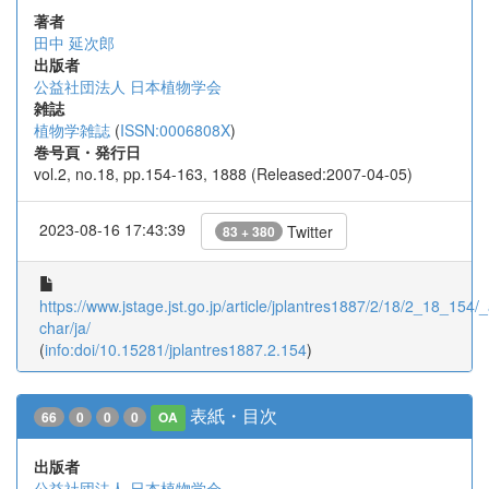
著者
田中 延次郎
出版者
公益社団法人 日本植物学会
雑誌
植物学雑誌
(
ISSN:0006808X
)
巻号頁・発行日
vol.2, no.18, pp.154-163, 1888 (Released:2007-04-05)
2023-08-16 17:43:39
Twitter
83 + 380
https://www.jstage.jst.go.jp/article/jplantres1887/2/18/2_18_154/_a
char/ja/
(
info:doi/10.15281/jplantres1887.2.154
)
表紙・目次
66
0
0
0
OA
出版者
公益社団法人 日本植物学会