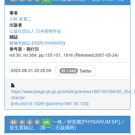
著者
川村 多實二
出版者
公益社団法人 日本植物学会
雑誌
植物学雑誌
(
ISSN:0006808X
)
巻号頁・発行日
vol.30, no.354, pp.133-151, 1916 (Released:2007-05-24)
2023-08-21 22:25:09
Twitter
97 + 645
https://www.jstage.jst.go.jp/article/jplantres1887/30/354/30_354_1
char/ja/
(
info:doi/10.15281/jplantres1887.30.133
)
一種ノ變形菌[PHYSARUM SP.]ノ
83
0
0
0
OA
發生實驗記、 (第一〇石版圖附)