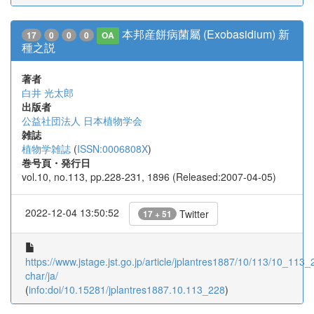
本邦産餅病菌屬 (Exobasidium) 新
17
0
0
0
OA
種之説
著者
白井 光太郎
出版者
公益社団法人 日本植物学会
雑誌
植物学雑誌
(
ISSN:0006808X
)
巻号頁・発行日
vol.10, no.113, pp.228-231, 1896 (Released:2007-04-05)
2022-12-04 13:50:52
Twitter
17 + 51
https://www.jstage.jst.go.jp/article/jplantres1887/10/113/10_113_2
char/ja/
(
info:doi/10.15281/jplantres1887.10.113_228
)