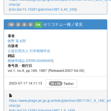
char/ja/
(
info:doi/10.15281/jplantres1887.4.40_230
)
セリゴナム一種ノ發見
19
0
0
0
OA
著者
牧野 富太郎
出版者
公益社団法人 日本植物学会
雑誌
植物学雑誌
(
ISSN:0006808X
)
巻号頁・発行日
vol.1, no.9, pp.169, 1887 (Released:2007-04-05)
2023-07-17 14:11:13
Twitter
19 + 55
https://www.jstage.jst.go.jp/article/jplantres1887/1/9/1_9_169/_arti
char/ja/
(
info:doi/10.15281/jplantres1887.1.9_169
)