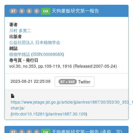
天狗麥飯研究第一報告
97
0
0
0
OA
著者
川村 多實二
出版者
公益社団法人 日本植物学会
雑誌
植物学雑誌
(
ISSN:0006808X
)
巻号頁・発行日
vol.30, no.353, pp.109-119, 1916 (Released:2007-05-24)
2023-08-21 22:25:09
Twitter
97 + 645
https://www.jstage.jst.go.jp/article/jplantres1887/30/353/30_353_1
char/ja/
(
info:doi/10.15281/jplantres1887.30.109
)
天狗麥飯研究第一報告 (承前、完)
97
0
0
0
OA