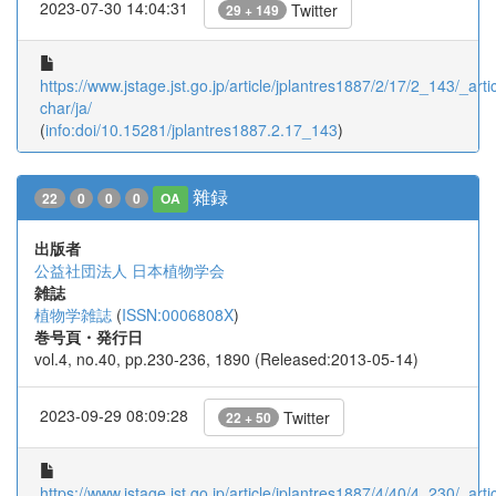
2023-07-30 14:04:31
Twitter
29 + 149
https://www.jstage.jst.go.jp/article/jplantres1887/2/17/2_143/_artic
char/ja/
(
info:doi/10.15281/jplantres1887.2.17_143
)
雜録
22
0
0
0
OA
出版者
公益社団法人 日本植物学会
雑誌
植物学雑誌
(
ISSN:0006808X
)
巻号頁・発行日
vol.4, no.40, pp.230-236, 1890 (Released:2013-05-14)
2023-09-29 08:09:28
Twitter
22 + 50
https://www.jstage.jst.go.jp/article/jplantres1887/4/40/4_230/_artic