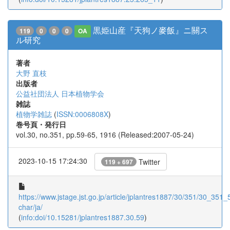
黒姫山産『天狗ノ麥飯』ニ關ス
119
0
0
0
OA
ル研究
著者
大野 直枝
出版者
公益社団法人 日本植物学会
雑誌
植物学雑誌
(
ISSN:0006808X
)
巻号頁・発行日
vol.30, no.351, pp.59-65, 1916 (Released:2007-05-24)
2023-10-15 17:24:30
Twitter
119 + 697
https://www.jstage.jst.go.jp/article/jplantres1887/30/351/30_351_5
char/ja/
(
info:doi/10.15281/jplantres1887.30.59
)