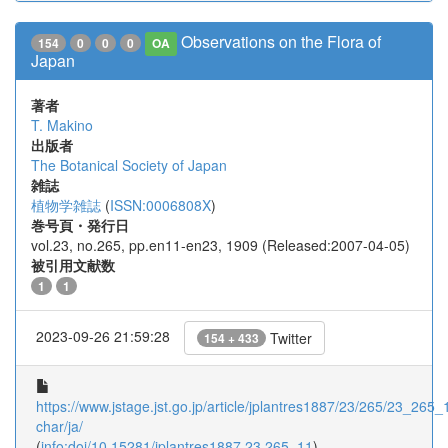
Observations on the Flora of
154
0
0
0
OA
Japan
著者
T. Makino
出版者
The Botanical Society of Japan
雑誌
植物学雑誌
(
ISSN:0006808X
)
巻号頁・発行日
vol.23, no.265, pp.en11-en23, 1909 (Released:2007-04-05)
被引用文献数
1
1
2023-09-26 21:59:28
Twitter
154 + 433
https://www.jstage.jst.go.jp/article/jplantres1887/23/265/23_265_1
char/ja/
(
info:doi/10.15281/jplantres1887.23.265_11
)