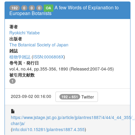
A few Words of Explanation to
192
0
0
0
OA
European Botanists
著者
Ryokichi Yatabe
出版者
The Botanical Society of Japan
雑誌
植物学雑誌
(
ISSN:0006808X
)
巻号頁・発行日
vol.4, no.44, pp.355-356, 1890 (Released:2007-04-05)
被引用文献数
1
2023-09-02 00:16:00
Twitter
192 + 651
https://www.jstage.jst.go.jp/article/jplantres1887/4/44/4_44_355/_a
char/ja/
(
info:doi/10.15281/jplantres1887.4.355
)