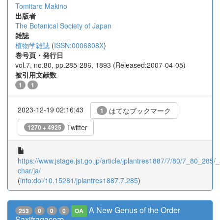
Tomitaro Makino
出版者
The Botanical Society of Japan
雑誌
植物学雑誌
(
ISSN:0006808X
)
巻号頁・発行日
vol.7, no.80, pp.285-286, 1893 (Released:2007-04-05)
被引用文献数
1
1
2023-12-19 02:16:43
はてなブックマーク
1
Twitter
1270 + 4925
https://www.jstage.jst.go.jp/article/jplantres1887/7/80/7_80_285/_a
char/ja/
(
info:doi/10.15281/jplantres1887.7.285
)
A New Genus of the Order
253
0
0
0
OA
Saxifragaceæ