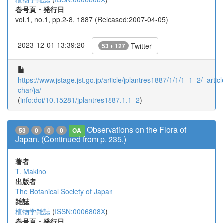
巻号頁・発行日
vol.1, no.1, pp.2-8, 1887 (Released:2007-04-05)
2023-12-01 13:39:20
Twitter
53 + 127
https://www.jstage.jst.go.jp/article/jplantres1887/1/1/1_1_2/_articl
char/ja/
(
info:doi/10.15281/jplantres1887.1.1_2
)
Observations on the Flora of
53
0
0
0
OA
Japan. (Continued from p. 235.)
著者
T. Makino
出版者
The Botanical Society of Japan
雑誌
植物学雑誌
(
ISSN:0006808X
)
巻号頁・発行日