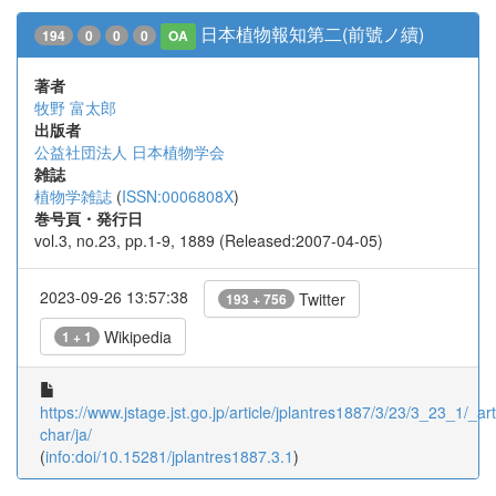
日本植物報知第二(前號ノ續)
194
0
0
0
OA
著者
牧野 富太郎
出版者
公益社団法人 日本植物学会
雑誌
植物学雑誌
(
ISSN:0006808X
)
巻号頁・発行日
vol.3, no.23, pp.1-9, 1889 (Released:2007-04-05)
2023-09-26 13:57:38
Twitter
193 + 756
Wikipedia
1 + 1
https://www.jstage.jst.go.jp/article/jplantres1887/3/23/3_23_1/_arti
char/ja/
(
info:doi/10.15281/jplantres1887.3.1
)