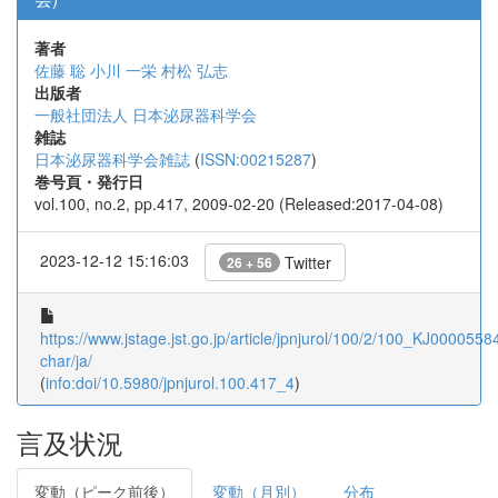
著者
佐藤 聡
小川 一栄
村松 弘志
出版者
一般社団法人 日本泌尿器科学会
雑誌
日本泌尿器科学会雑誌
(
ISSN:00215287
)
巻号頁・発行日
vol.100, no.2, pp.417, 2009-02-20 (Released:2017-04-08)
2023-12-12 15:16:03
Twitter
26 + 56
https://www.jstage.jst.go.jp/article/jpnjurol/100/2/100_KJ00005584
char/ja/
(
info:doi/10.5980/jpnjurol.100.417_4
)
言及状況
変動（ピーク前後）
変動（月別）
分布