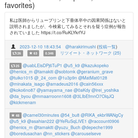
favorites)
私は医師からリュープリンと下垂体卒中の因果関係はないと
説明されましたが、今検索してみるとそれを疑う症例が報告
されていました https://t.co/RuKLYkrfYJ
2023-12-10 18:43:54
@harakirimushi
(
投稿一覧
)
リツイート・ネットワーク (25)
26
63
0.346
@uabLEisDPj6TuP1
@u5_k9
@kazukopeko
25
@henics_m
@tamakiti
@sobtomk
@geranium_grave
@tuiko1015
@_24_com
@1u3p9n
@MatMat0128
@minakata_isago
@amadeus2016
@cain56xxx
@koko6no87
@yamayama_nae
@0aKdy
@irei_yoshika
@da_byou
@mmaarroonn1608
@3LIbEfmnO7OlqJQ
@kickmenam
@camel30minutes
@54_bu8
@RIKA_ekbrWANgCy
48
@u5_k9
@asahian222
@YeRuSqLiVE1
@raccount0906
@henics_m
@tamakiti
@yuzu_Buch
@depeche1999
@boredusachan
@nn_stickers
@carouselseve