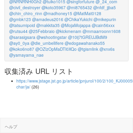
@NRNRNH0Gh2
@tuiko1015
@singforfuture
@_24_com
@civil_destroyer
@koto35967
@mi8765432
@nfdf_jjba5
@chin_chiro_rinn
@madhoney15
@MatMat0128
@gmbk123
@amadeus2016
@ChikaYukichi
@mikepurin
@tatsumipoid
@makkita35
@MojaMojappa
@cain56xxx
@rutsu44
@25Febbraio
@kickmenam
@mmaarroonn1608
@sarasigsara
@wshootingstar
@10ij7tGREUJBdM9
@ay0_0ya
@die_umbellifere
@edogawahanako55
@koko6no87
@OZlzOpMaDTl0XQo
@tgismlink
@xnx6s
@yamayama_nae
収集済み URL リスト
https://www.jstage.jst.go.jp/article/jpnjurol/100/2/100_KJ00005
char/ja/
(26)
ヘルプ