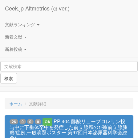
Ceek.jp Altmetrics (α ver.)
文献ランキング
新着文献
新着投稿
検索
ホーム
文献詳細
PP-404 酢酸リュープロレリン投
26
0
0
0
OA
与中に下垂体卒中を発症した前立腺癌の1例(前立腺腫
瘍/症例,一般演題ポスター,第97回日本泌尿器科学会総
会)