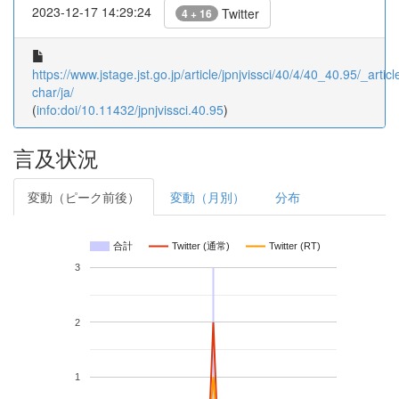
2023-12-17 14:29:24
Twitter
4 + 16
https://www.jstage.jst.go.jp/article/jpnjvissci/40/4/40_40.95/_articl
char/ja/
(
info:doi/10.11432/jpnjvissci.40.95
)
言及状況
変動（ピーク前後）
変動（月別）
分布
合計
Twitter (通常)
Twitter (RT)
3
2
1