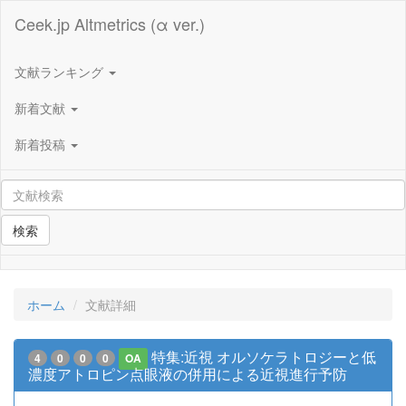
Ceek.jp Altmetrics (α ver.)
文献ランキング
新着文献
新着投稿
検索
ホーム
文献詳細
特集:近視 オルソケラトロジーと低
4
0
0
0
OA
濃度アトロピン点眼液の併用による近視進行予防