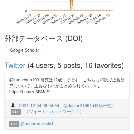
*
*
0
2020-01-14
2019-11-27
2019-12-15
2020-01-02
2020-01-20
2019-12-03
2019-12-21
2020-01-08
2019-12-09
2019-12-27
外部データベース (DOI)
Google Scholar
Twitter
(4 users, 5 posts, 16 favorites)
@karinchan193 研究は12歳までです。こちらに和訳で近視研
究について、主要なものがまとめられています↓
https://t.co/rru6BMeSfl
2021-12-04 08:04:34
@doctorK1991
(
投稿一覧
)
リツイート・ネットワーク (1)
1
@priparadaisuki1
1