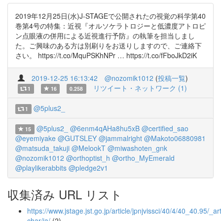
2019年12月25日(水)J-STAGEで公開されたの視覚の科学第40
巻第4号の特集：近視『オルソケラトロジーと低濃度アトロピ
ン点眼液の併用による近視進行予防』の執筆を担当しまし
た。ご興味のある方は別刷りをお送りしますので、ご連絡下
さい。 https://t.co/MquPSKhNPr … https://t.co/fFboJkD2iK
2019-12-25 16:13:42
@nozomik1012
(
投稿一覧
)
リツイート・ネットワーク (1)
1
16
0.258
@5plus2_
1
@5plus2_
@6enm4qAHa8hu5xB
@certified_sao
15
@eyemiyake
@GUTSLEY
@jammalright
@Makoto06880981
@matsuda_takuji
@MelookT
@miwashoten_gnk
@nozomik1012
@orthoptist_h
@ortho_MyEmerald
@playlikerabbits
@pledge2v1
収集済み URL リスト
https://www.jstage.jst.go.jp/article/jpnjvissci/40/4/40_40.95/_art
char/ja/
(2)