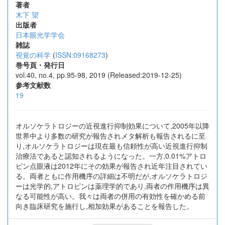
著者
木下 望
出版者
日本眼光学学会
雑誌
視覚の科学
(
ISSN:09168273
)
巻号頁・発行日
vol.40, no.4, pp.95-98, 2019 (Released:2019-12-25)
参考文献数
19
オルソケラトロジーの近視進行抑制効果について,2005年以降
世界中より多数の研究が報告されメタ解析も報告されるに至
り,オルソケラトロジーは現在最も信頼性が高い近視進行抑制
治療法であると認知されるようになった。一方,0.01%アトロ
ピン点眼液は2012年にその効果が報告され近年注目されてい
る。両者ともに作用機序の詳細は不明だが,オルソケラトロジ
ーは光学的,アトロピンは薬理学的であり,両者の作用機序は異
なる可能性が高い。我々は両者の併用の有効性を確かめる前
向き臨床研究を施行し,相加効果があることを報告した。