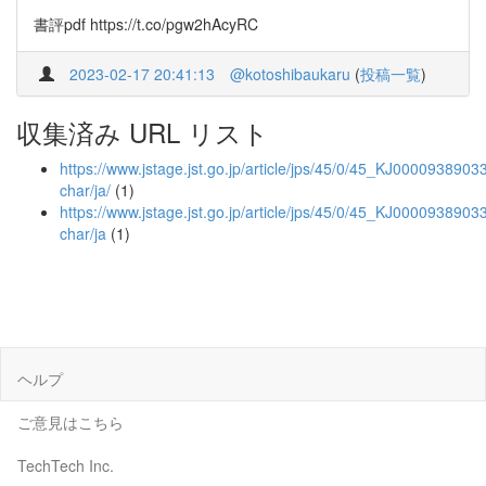
書評pdf https://t.co/pgw2hAcyRC
2023-02-17 20:41:13
@kotoshibaukaru
(
投稿一覧
)
収集済み URL リスト
https://www.jstage.jst.go.jp/article/jps/45/0/45_KJ00009389033/
char/ja/
(1)
https://www.jstage.jst.go.jp/article/jps/45/0/45_KJ00009389033
char/ja
(1)
ヘルプ
ご意見はこちら
TechTech Inc.