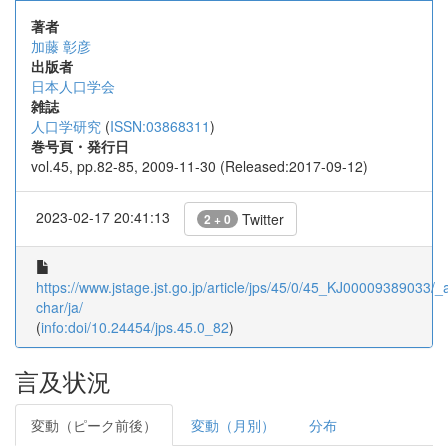
著者
加藤 彰彦
出版者
日本人口学会
雑誌
人口学研究
(
ISSN:03868311
)
巻号頁・発行日
vol.45, pp.82-85, 2009-11-30 (Released:2017-09-12)
2023-02-17 20:41:13
Twitter
2 + 0
https://www.jstage.jst.go.jp/article/jps/45/0/45_KJ00009389033/_ar
char/ja/
(
info:doi/10.24454/jps.45.0_82
)
言及状況
変動（ピーク前後）
変動（月別）
分布