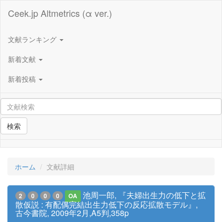
Ceek.jp Altmetrics (α ver.)
文献ランキング
新着文献
新着投稿
検索
ホーム
文献詳細
池周一郎, 『夫婦出生力の低下と拡
2
0
0
0
OA
散仮説 : 有配偶完結出生力低下の反応拡散モデル』,
古今書院, 2009年2月,A5判,358p