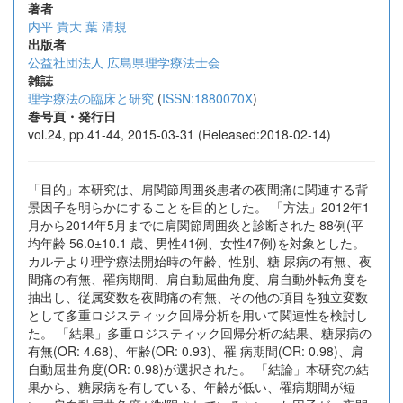
著者
内平 貴大
葉 清規
出版者
公益社団法人 広島県理学療法士会
雑誌
理学療法の臨床と研究
(
ISSN:1880070X
)
巻号頁・発行日
vol.24, pp.41-44, 2015-03-31 (Released:2018-02-14)
「目的」本研究は、肩関節周囲炎患者の夜間痛に関連する背
景因子を明らかにすることを目的とした。 「方法」2012年1
月から2014年5月までに肩関節周囲炎と診断された 88例(平
均年齢 56.0±10.1 歳、男性41例、女性47例)を対象とした。
カルテより理学療法開始時の年齢、性別、糖 尿病の有無、夜
間痛の有無、罹病期間、肩自動屈曲角度、肩自動外転角度を
抽出し、従属変数を夜間痛の有無、その他の項目を独立変数
として多重ロジスティック回帰分析を用いて関連性を検討し
た。 「結果」多重ロジスティック回帰分析の結果、糖尿病の
有無(OR: 4.68)、年齢(OR: 0.93)、罹 病期間(OR: 0.98)、肩
自動屈曲角度(OR: 0.98)が選択された。 「結論」本研究の結
果から、糖尿病を有している、年齢が低い、罹病期間が短