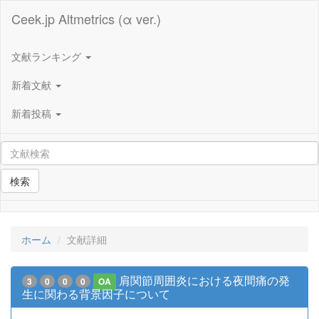
Ceek.jp Altmetrics (α ver.)
文献ランキング
新着文献
新着投稿
検索
ホーム
文献詳細
肩関節周囲炎における夜間痛の発
3
0
0
0
OA
生に関わる背景因子について