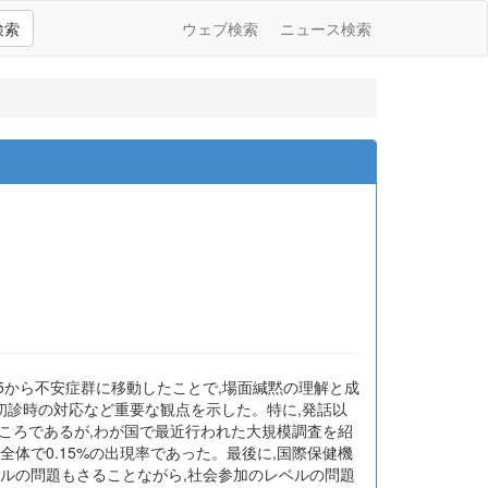
検索
ウェブ検索
ニュース検索
-5から不安症群に移動したことで,場面緘黙の理解と成
初診時の対応など重要な観点を示した。特に,発話以
ころであるが,わが国で最近行われた大規模調査を紹
%,全体で0.15%の出現率であった。最後に,国際保健機
人レベルの問題もさることながら,社会参加のレベルの問題