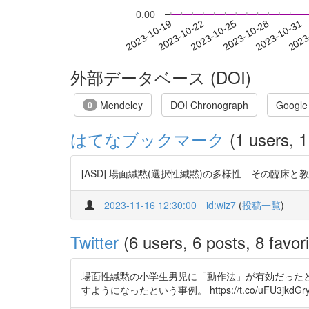
0.00
2023-10-25
2023-10-28
2023-10-31
2023
2023-10-19
2023-10-22
外部データベース (DOI)
Mendeley
DOI Chronograph
Google
0
はてなブックマーク
(1 users, 1
[ASD] 場面緘黙(選択性緘黙)の多様性—その臨床と
2023-11-16 12:30:00
id:wiz7
(
投稿一覧
)
Twitter
(6 users, 6 posts, 8 favori
場面性緘黙の小学生男児に「動作法」が有効だった
すようになったという事例。 https://t.co/uFU3jkdGr