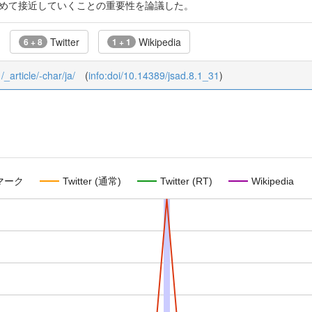
含めて接近していくことの重要性を論議した。
Twitter
Wikipedia
6 + 8
1 + 1
/_article/-char/ja/
(
info:doi/10.14389/jsad.8.1_31
)
マーク
Twitter (通常)
Twitter (RT)
Wikipedia