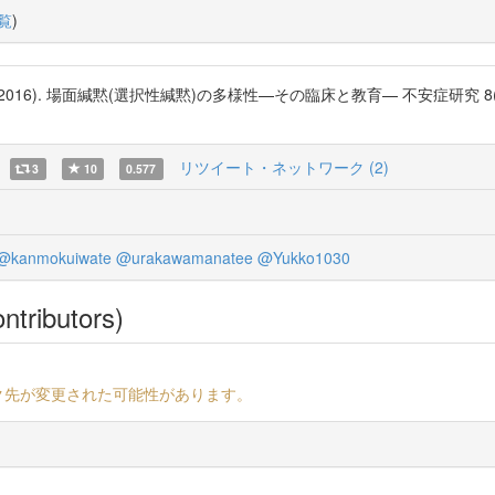
覧
)
面緘黙(選択性緘黙)の多様性—その臨床と教育— 不安症研究 8(1), 31-45. d
リツイート・ネットワーク (2)
3
10
0.577
@kanmokuiwate
@urakawamanatee
@Yukko1030
ntributors)
ク先が変更された可能性があります。