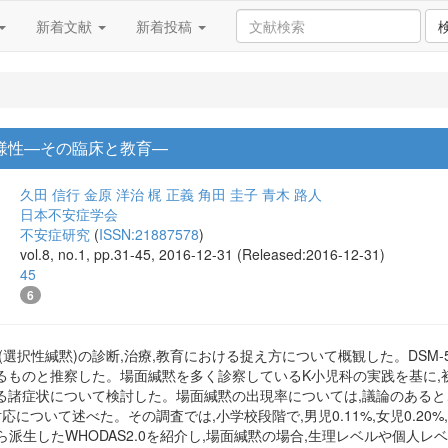
新着文献
新着投稿
多様性—その臨床と教育—
久田 信行
金原 洋治
梶 正義
角田 圭子
青木 路人
日本不安症学会
不安症研究
(
ISSN:21887578
)
vol.8, no.1, pp.31-45, 2016-12-31 (Released:2016-12-31)
45
6
(選択性緘黙)の診断,治療,教育における捉え方について概観した。DSM
るものと推察した。場面緘黙を多く診察しているK小児科の実践を基に,
る諸症状について検討した。場面緘黙の出現率については,議論のあると
応について述べた。その調査では,小学校段階で,男児0.11%,女児0.20
こから派生したWHODAS2.0を紹介し,場面緘黙の場合,生理レベルや個