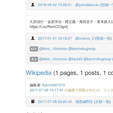
2018-09-02 13:26:21
@yamakazu4u
(
投稿一
久田信行・金原洋治・梶正義・角田圭子・青木路人(2016). 場
https://t.co/RomCC3gxfj
2017-01-01 19:18:27
@uranus_2
(
投稿一覧
)
@kiiroi_10rinome
@kanmokugroup
2
@kiiroi_10rinome
@irie340
@kanmokugroup
6
Wikipedia
(1 pages, 1 posts, 1 co
編集者:
Kannzaki1310
2017-07-08 15:17:41
の編集で削除されたか、リン
2017-07-08 03:45:40
場面緘黙症
(
文献一覧
)