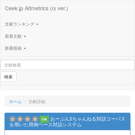
Ceek.jp Altmetrics (α ver.)
文献ランキング
新着文献
新着投稿
検索
ホーム
文献詳細
おーぷん2ちゃんねる対話コーパス
3
0
0
0
OA
を用いた用例ベース対話システム