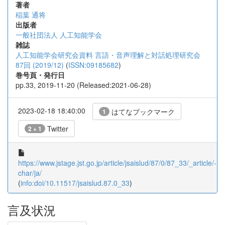
著者
稲葉 通将
出版者
一般社団法人 人工知能学会
雑誌
人工知能学会研究会資料 言語・音声理解と対話処理研究会
87回 (2019/12)
(
ISSN:09185682
)
巻号頁・発行日
pp.33, 2019-11-20 (Released:2021-06-28)
2023-02-18 18:40:00
はてなブックマーク
1
Twitter
2 + 1
https://www.jstage.jst.go.jp/article/jsaislud/87/0/87_33/_article/-
char/ja/
(
info:doi/10.11517/jsaislud.87.0_33
)
言及状況