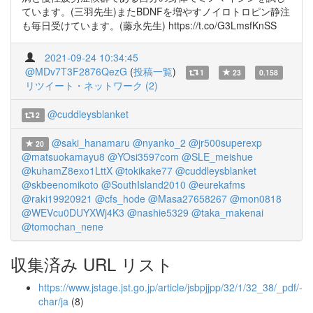
ています。(三羽先生)またBDNFを増やすノイロトロピン静注
も毎日受けています。(藤永先生) https://t.co/G3LmsfKnSS
2021-09-24 10:34:45
@MDv7T3F2876QezG
(
投稿一覧
)
1
23
0.158
リツイート・ネットワーク (2)
@cuddleysblanket
2
@saki_hanamaru
@nyanko_2
@jr500superexp
20
@matsuokamayu8
@YOsi3597com
@SLE_meishue
@kuhamZ8exo1LttX
@tokikake77
@cuddleysblanket
@skbeenomikoto
@SouthIsland2010
@eurekafms
@raki19920921
@cfs_hode
@Masa27658267
@mon0818
@WEVcu0DUYXWj4K3
@nashie5329
@taka_makenai
@tomochan_nene
収集済み URL リスト
https://www.jstage.jst.go.jp/article/jsbpjjpp/32/1/32_38/_pdf/-
char/ja
(8)