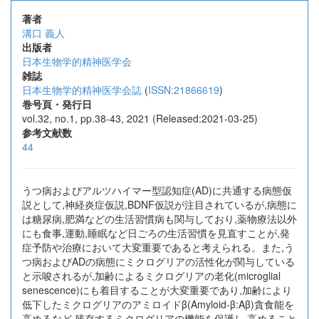
著者
溝口 義人
出版者
日本生物学的精神医学会
雑誌
日本生物学的精神医学会誌
(
ISSN:21866619
)
巻号頁・発行日
vol.32, no.1, pp.38-43, 2021 (Released:2021-03-25)
参考文献数
44
うつ病およびアルツハイマー型認知症(AD)に共通する病態仮
説として,神経炎症仮説,BDNF仮説が注目されているが,病態に
は糖尿病,肥満などの生活習慣病も関与しており,薬物療法以外
にも食事,運動,睡眠など日ごろの生活習慣を見直すことが,発
症予防や治療において大変重要であると考えられる。また,う
つ病およびADの病態にミクログリアの活性化が関与している
と示唆されるが,加齢によるミクログリアの老化(microglial
senescence)にも着目することが大変重要であり,加齢により
低下したミクログリアのアミロイドβ(Amyloid‐β:Aβ)貪食能を
高めるなど,残存するミクログリアの機能を保護し,高めること