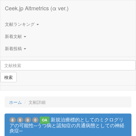
Ceek.jp Altmetrics (α ver.)
文献ランキング
新着文献
新着投稿
検索
ホーム
文献詳細
新規治療標的としてのミクログリ
8
0
0
0
OA
アの可能性─うつ病と認知症の共通病態としての神経
炎症─