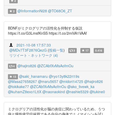
2
@InformationNi28
@TO68O6_ZT
2
BDNFがミクログリアの活性化を抑制する仮説
https://t.co/G3LmsfKnSS https://t.co/2miVA1VAAf
2021-10-08 17:57:33
@MDv7T3F2876QezG
(
投稿一覧
)
3
17
0.416
リツイート・ネットワーク (4)
@hajiro826
@ZCAbfXvMsAofmOu
4
@saki_hanamaru
@ryo13y8k22ri19s
13
@Masa27658267
@maru5657
@midori14725
@hajiro826
@tokikake77
@ZCAbfXvMsAofmOu
@ako_livewk_ka
@kuhamZ8exo1LttX
@naonaokind
@nashie5329
@tukine0
ミクログリアの活性化が脳の炎症に関わっているため、うつ
病と慢性疲労症候群である自分の身体でミノマイシンを試し