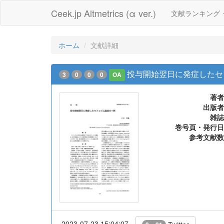
Ceek.jp Altmetrics (α ver.)
文献ランキング
ホーム
文献詳細
投与開始翌日に発症したセ
3
0
0
0
OA
著者
出版者
雑誌
巻号頁・発行日
参考文献数
2023-07-23 15:04:07