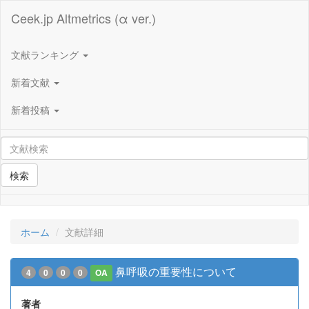
Ceek.jp Altmetrics (α ver.)
文献ランキング
新着文献
新着投稿
検索
ホーム
文献詳細
鼻呼吸の重要性について
4
0
0
0
OA
著者