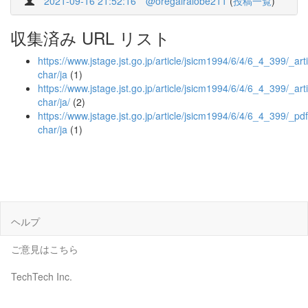
2021-09-16 21:52:16
@oregairalobe211
(
投稿一覧
)
収集済み URL リスト
https://www.jstage.jst.go.jp/article/jsicm1994/6/4/6_4_399/_arti
char/ja
(1)
https://www.jstage.jst.go.jp/article/jsicm1994/6/4/6_4_399/_arti
char/ja/
(2)
https://www.jstage.jst.go.jp/article/jsicm1994/6/4/6_4_399/_pdf
char/ja
(1)
ヘルプ
ご意見はこちら
TechTech Inc.