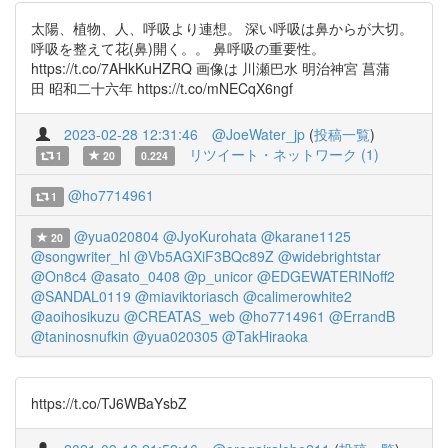
太陽、植物、人、呼吸より連想。 深い呼吸は鼻からが大切。
呼吸を整えて花(鼻)開く。。 鼻呼吸の重要性。
https://t.co/7AHkKuHZRQ 画像は 川瀬巴水 明治神宮 菖蒲
田 昭和二十六年 https://t.co/mNECqX6ngf
2023-02-28 12:31:46
@JoeWater_jp
(
投稿一覧
)
リツイート・ネットワーク (1)
1
20
0.224
@ho7714961
1
@yua020804
@JyoKurohata
@karane1125
20
@songwriter_hl
@Vb5AGXiF3BQc89Z
@widebrightstar
@On8c4
@asato_0408
@p_unicor
@EDGEWATERINoff2
@SANDAL0119
@miaviktoriasch
@calimerowhite2
@aoihosikuzu
@CREATAS_web
@ho7714961
@ErrandB
@taninosnufkin
@yua020305
@TakHiraoka
https://t.co/TJ6WBaYsbZ