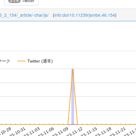
Twitter
2 + 9
46_2_154/_article/-char/ja/
(
info:doi/10.11239/jsmbe.46.154
)
マーク
Twitter (通常)
2023-11-18
2023-11-21
2023-11
-10-28
2
2023-10-31
2023-11-03
2023-11-06
2023-11-09
2023-11-12
2023-11-15