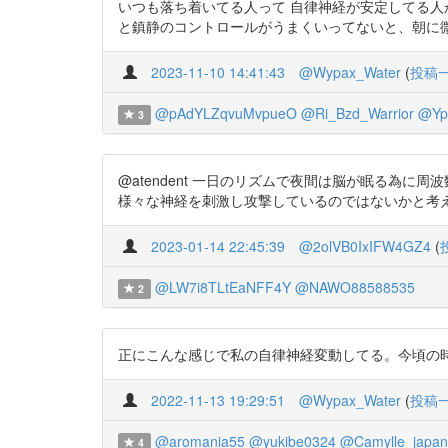
いつも落ち着いてる人って 自律神経が安定してる人
と鎮静のコントロールがうまくいってないと、朝に微熱が出て、夜に下が
2023-11-10 14:41:43
@Wypax_Water
(
投稿
@pAdYLZqvuMvpueO
@Ri_Bzd_Warrior
@Yp
3
@atendent 一日のリズムで夜間は脳が眠る為
様々な神経を刺激し攻撃しているのではないかと考
2023-01-14 22:45:39
@2olVB0IxIFW4GZ4
(
@LW7i8TLtEaNFF4Y
@NAWO88588535
2
正にこんな感じで私の自律神経変動してる。今頃の時刻は 気分がゆ
2022-11-13 19:29:51
@Wypax_Water
(
投稿
@aromania55
@yukibe0324
@Camylle_japan
4