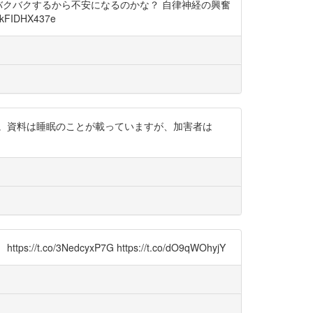
バクバクするから不安になるのかな？ 自律神経の興奮
FIDHX437e
せん。資料は睡眠のことが載っていますが、加害者は
dcyxP7G https://t.co/dO9qWOhyjY