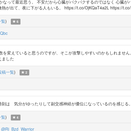
かなって最近思う。 不安だから心臓がバクバクするのではなく 心臓が
る人もいる。 https://t.co/OjKQaT4a2L https://t.co/k
一覧
)
6
Qbc
に周波数を変えていると思うのですが、そこが攻撃しやすいのかもしれま
えました
投稿一覧
)
2
ったりして副交感神経が優位になっているのを感じる。 https://t.co/3Ne
一覧
)
4
@Ri_Bzd_Warrior