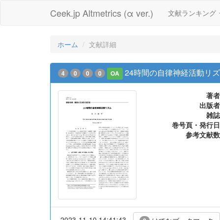
Ceek.jp Altmetrics (α ver.)
文献ランキング
ホーム
文献詳細
24時間の自律神経活動リ
4
0
0
0
OA
著者
出版者
雑誌
巻号頁・発行日
参考文献数
2023-11-10 14:41:43