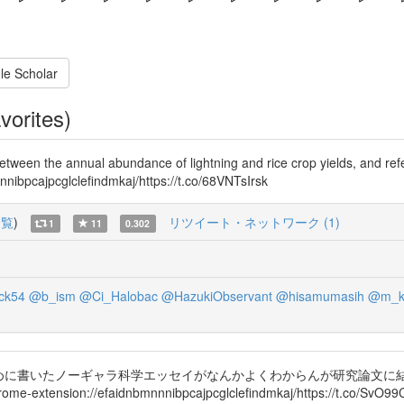
le Scholar
vorites)
etween the annual abundance of lightning and rice crop yields, and refe
nnibpcajpcglclefindmkaj/https://t.co/68VNTsIrsk
一覧
)
リツイート・ネットワーク (1)
1
11
0.302
ck54
@b_ism
@Ci_Halobac
@HazukiObservant
@hisamumasih
@m_ke
ために書いたノーギャラ科学エッセイがなんかよくわからんが研究論文に
://efaidnbmnnnibpcajpcglclefindmkaj/https://t.co/SvO99