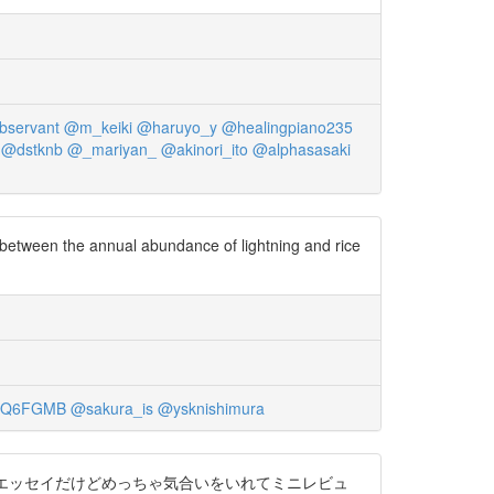
servant
@m_keiki
@haruyo_y
@healingpiano235
@dstknb
@_mariyan_
@akinori_ito
@alphasasaki
p between the annual abundance of lightning and rice
3Q6FGMB
@sakura_is
@ysknishimura
？？？になるエッセイだけどめっちゃ気合いをいれてミニレビュ