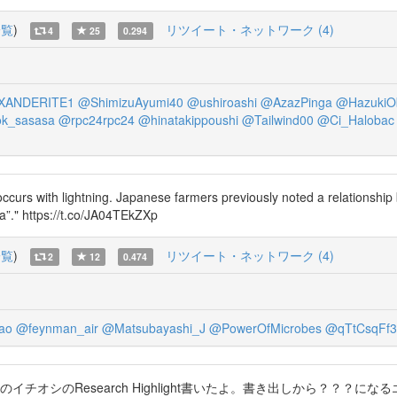
一覧
)
リツイート・ネットワーク (4)
4
25
0.294
XANDERITE1
@ShimizuAyumi40
@ushiroashi
@AzazPinga
@HazukiOb
k_sasasa
@rpc24rpc24
@hinatakippoushi
@Tailwind00
@Ci_Halobac
occurs with lightning. Japanese farmers previously noted a relationshi
ma”." https://t.co/JA04TEkZXp
一覧
)
リツイート・ネットワーク (4)
2
12
0.474
ao
@feynman_air
@Matsubayashi_J
@PowerOfMicrobes
@qTtCsqFf
nmentsのイチオシのResearch Highlight書いたよ。書き出しから