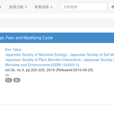
新着文献
新着投稿
ge, Fast, and Mystifying Cycle
Ken Takai
Japanese Society of Microbial Ecology / Japanese Society of Soil Mi
Japanese Society of Plant Microbe Interactions / Japanese Society 
Microbes and Environments
(
ISSN:13426311
)
vol.34, no.3, pp.223-225, 2019 (Released:2019-09-25)
26
11
26