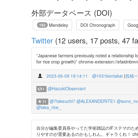
外部データベース (DOI)
Mendeley
DOI Chronograph
Goog
182
Twitter
(12 users, 17 posts, 47 fa
”Japanese farmers previously noted a relationship b
for rice crop growth)” chrome-extension://efaidnbmn
2023-06-09 19:14:11
@1031kentakai
(
投稿
@HazukiObservant
1
@7takeuchi7
@ALEXANDERITE1
@aono_ro
11
@taka_rice_
自分が編集委員長やってた学術雑誌のIFステマの
りやすのが需要あるのかもしれん。ギャラくれ！ chrome-extension