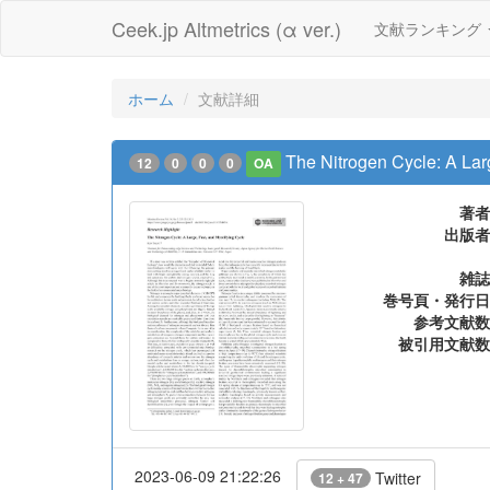
Ceek.jp Altmetrics (α ver.)
文献ランキング
ホーム
文献詳細
The Nitrogen Cycle: A Lar
12
0
0
0
OA
著者
出版者
雑誌
巻号頁・発行日
参考文献数
被引用文献数
2023-06-09 21:22:26
Twitter
12 + 47