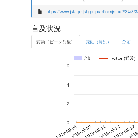
https://www.jstage.jst.go.jp/article/jsme2/34/3
言及状況
変動（ピーク前後）
変動（月別）
分布
合計
Twitter (通常)
6
4
2
0
2019-09-11
2019-09-14
2019-09-17
2019
2019-09-05
2019-09-08