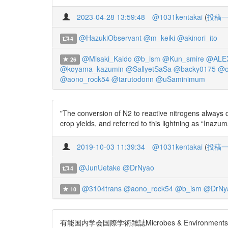
2023-04-28 13:59:48
@1031kentakai
(
投稿
@HazukiObservant
@m_keiki
@akinori_ito
4
@Misaki_Kaido
@b_ism
@Kun_smire
@ALE
26
@koyama_kazumin
@SallyetSaSa
@backy0175
@o
@aono_rock54
@tarutodonn
@uSaminimum
"The conversion of N2 to reactive nitrogens always 
crop yields, and referred to this lightning as “Inazu
2019-10-03 11:39:34
@1031kentakai
(
投稿
@JunUetake
@DrNyao
4
@3104trans
@aono_rock54
@b_ism
@DrNy
10
有能国内学会国際学術雑誌Microbes & Enviro