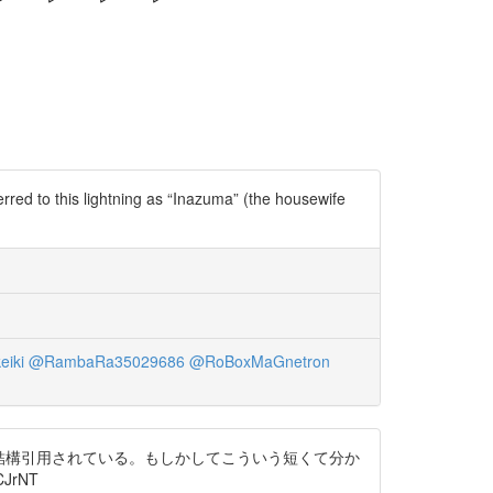
rred to this lightning as “Inazuma” (the housewife
iki
@RambaRa35029686
@RoBoxMaGnetron
結構引用されている。もしかしてこういう短くて分か
CJrNT