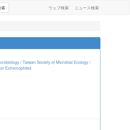
検索
ウェブ検索
ニュース検索
crobiology / Taiwan Society of Microbial Ecology /
for Extremophiles