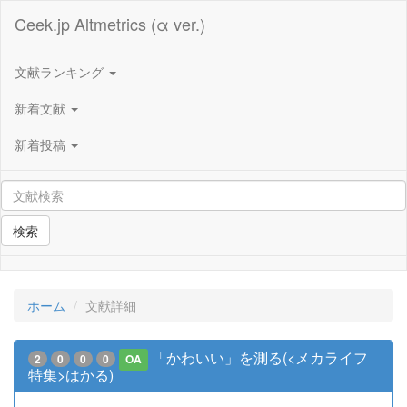
Ceek.jp Altmetrics (α ver.)
文献ランキング
新着文献
新着投稿
検索
ホーム
文献詳細
「かわいい」を測る(<メカライフ
2
0
0
0
OA
特集>はかる)