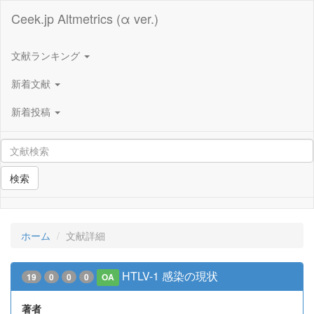
Ceek.jp Altmetrics (α ver.)
文献ランキング
新着文献
新着投稿
検索
ホーム
文献詳細
HTLV-1 感染の現状
19
0
0
0
OA
著者