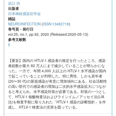
浜口 功
出版者
日本神経感染症学会
雑誌
NEUROINFECTION
(
ISSN:13482718
)
巻号頁・発行日
vol.25, no.1, pp.92, 2020 (Released:2020-05-13)
参考文献数
5
【要旨】国内の HTLV-1 感染者の推定を行ったところ、感染
者総数が最大 82 万人にまで減少していることが明らかにな
った。一方で、年間 4,000 人以上の HTLV-1 水平感染が国内
で起こっていることが判明した。特に男性、しかも若年者
(20〜30 代)の新規感染が有意に増加傾向にある。社会活動性
の高い世代での感染者の増加は二次的水平感染拡大につなが
ると考えられ、水平感染対策が必要である。対策の一つとし
て、HTLV-1 核酸検査法およびラインイムノアッセイ法(LIA
法)を検査手順に取り入れた「HTLV-1 感染の診断指針」を作
成し、HTLV-1 検査法の充実を図っている。