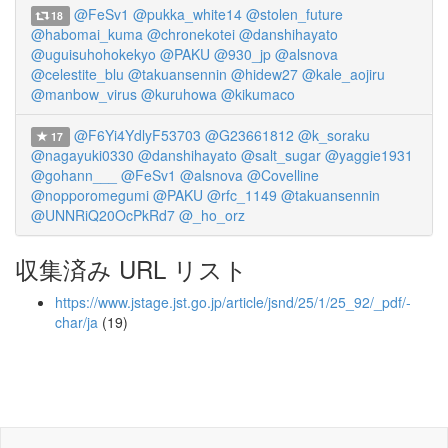
@FeSv1
@pukka_white14
@stolen_future
18
@habomai_kuma
@chronekotei
@danshihayato
@uguisuhohokekyo
@PAKU
@930_jp
@alsnova
@celestite_blu
@takuansennin
@hidew27
@kale_aojiru
@manbow_virus
@kuruhowa
@kikumaco
@F6Yi4YdlyF53703
@G23661812
@k_soraku
17
@nagayuki0330
@danshihayato
@salt_sugar
@yaggie1931
@gohann___
@FeSv1
@alsnova
@Covelline
@nopporomegumi
@PAKU
@rfc_1149
@takuansennin
@UNNRiQ20OcPkRd7
@_ho_orz
収集済み URL リスト
https://www.jstage.jst.go.jp/article/jsnd/25/1/25_92/_pdf/-
char/ja
(19)