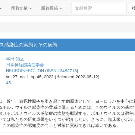
新着文献
新着投稿
ス感染症の実態とその病態
本田 知之
日本神経感染症学会
NEUROINFECTION
(
ISSN:13482718
)
vol.27, no.1, pp.45, 2022 (Released:2022-05-12)
45
は、近年、致死性脳炎を引き起こす病原体として、ヨーロッパを中心に
るボルナウイルス感染症の脅威に備えるためには、このウイルスの基本
おけるボルナウイルス感染症の病態を概説する。ボルナウイルスは宿主
いては私たちの研究成果をいくつか紹介したい。さらに、臨床家がボル
、この感染症の認知度の向上と対策に貢献できれば幸いである。