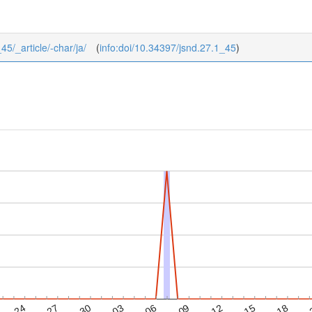
45/_article/-char/ja/
(
info:doi/10.34397/jsnd.27.1_45
)