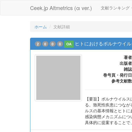
Ceek.jp Altmetrics (α ver.)
文献ランキング
ホーム
文献詳細
ヒトにおけるボルナウイル
2
0
0
0
OA
著者
出版者
雑誌
巻号頁・発行日
参考文献数
【要旨】ボルナウイルス
る。致死性疾患につなが
ルスの基本情報とヒトに
感染病態メカニズムにつ
具体的に提案することで