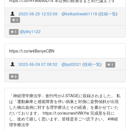
https://t.co/RY9b6vbD14 本症例の経過をまとめた論文です
2023-08-25 12:53:09
@keikadowaki1118
(
投稿一覧
)
1
@ptky1122
1
https://t.co/w4BsnyeCBN
2023-06-09 07:08:52
@jvpt2021
(
投稿一覧
)
1
0
「神経理学療法学」創刊号がJ-STAGEに収録されました。 私
は「運動麻痺と感覚障害を伴い病巣と対側に姿勢傾斜が出現
した橋出血例に対する理学療法とその経過」を書かせていた
だいております。 https://t.co/wunwxhWkYw 完成形を目に
し、改めて嬉しく思います。皆様是非ご一読下さい。 #神経
理学療法学