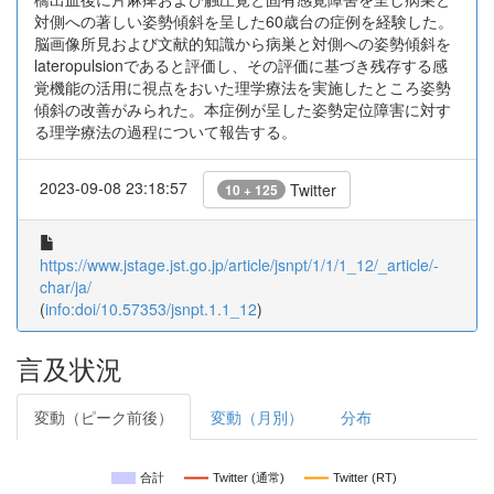
対側への著しい姿勢傾斜を呈した60歳台の症例を経験した。
脳画像所見および文献的知識から病巣と対側への姿勢傾斜を
lateropulsionであると評価し、その評価に基づき残存する感
覚機能の活用に視点をおいた理学療法を実施したところ姿勢
傾斜の改善がみられた。本症例が呈した姿勢定位障害に対す
る理学療法の過程について報告する。
2023-09-08 23:18:57
Twitter
10 + 125
https://www.jstage.jst.go.jp/article/jsnpt/1/1/1_12/_article/-
char/ja/
(
info:doi/10.57353/jsnpt.1.1_12
)
言及状況
変動（ピーク前後）
変動（月別）
分布
合計
Twitter (通常)
Twitter (RT)