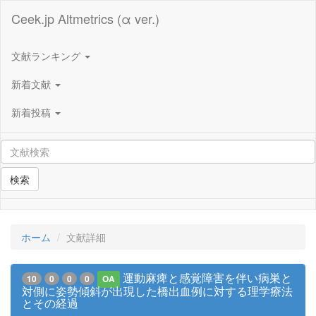
Ceek.jp Altmetrics (α ver.)
文献ランキング
新着文献
新着投稿
検索
ホーム
文献詳細
運動麻痺と感覚障害を伴い病巣と
10
0
0
0
OA
対側に姿勢傾斜が出現した橋出血例に対する理学療法
とその経過