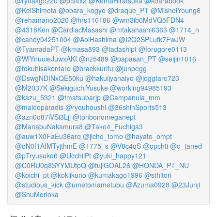
@ryoakgc220
@pts4x2
@KentaHiratsuka
@koarabook
@KeiShimota
@obara_kogyo
@draque_PT
@MishelYoung6
@rehamano2020
@hrs110186
@wm3ib0MdVQ5FDN4
@4318Ken
@CardiacMasashi
@mtakahashi6363
@1714_n
@candy04251004
@AoiHashima
@I2Q2SPLufk7FwJW
@TyamadaPT
@kmasa893
@tadashipt
@forugore0113
@WlYnuuieJuwxAKf
@nz5489
@papasan_PT
@seijin1016
@tokuhisakentaro
@brackkurifu
@junpegg
@DswgNDINxQE50ku
@hakuijyanaiyo
@joggtaro723
@M2037K
@SekiguchiYusuke
@working94985193
@kazu_5321
@tmatsubarjp
@Campanula_mm
@maidoparadis
@ryouhoushi
@36shinSports513
@azn0o87iVSi3Ljj
@tonbonomeganept
@ManabuNakamura8
@Take4_Fuchiga3
@auw1X0FaEu36arq
@jicho_tomo
@hayato_ompt
@oN0f1AfMTyjthmE
@1775_s
@V8c4qS
@opchti
@o_taned
@pTryusuke6
@UcchiiPt
@yuki_happy121
@C0RU0q8SYYMUtpQ
@fujiGOAL26
@HONDA_PT_NU
@koichi_pt
@kokiikuno
@kumakago1996
@sthitori
@studious_kick
@umetomametubu
@Azuma0928
@23Junji
@ShuMorioka