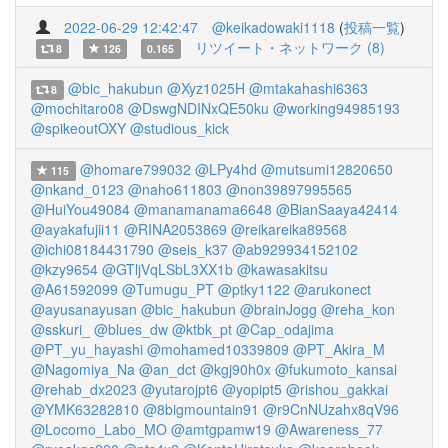
2022-06-29 12:42:47
@keikadowaki1118
(
投稿一覧
)
リツイート・ネットワーク (8)
8
126
0.165
@bic_hakubun
@Xyz1025H
@mtakahashi6363
8
@mochitaro08
@DswgNDINxQE50ku
@working94985193
@spikeoutOXY
@studious_kick
@homare799032
@LPy4hd
@mutsumi12820650
115
@nkand_0123
@naho611803
@non39897995565
@HuiYou49084
@manamanama6648
@BianSaaya42414
@ayakafujii11
@RINA2053869
@reikareika89568
@ichi08184431790
@seis_k37
@ab929934152102
@kzy9654
@GTljVqLSbL3XX1b
@kawasakitsu
@A61592099
@Tumugu_PT
@ptky1122
@arukonect
@ayusanayusan
@bic_hakubun
@brainJogg
@reha_kon
@sskuri_
@blues_dw
@ktbk_pt
@Cap_odajima
@PT_yu_hayashi
@mohamed10339809
@PT_Akira_M
@Nagomiya_Na
@an_dct
@kgj90h0x
@fukumoto_kansai
@rehab_dx2023
@yutarojpt6
@yopipt5
@rishou_gakkai
@YMK63282810
@8bigmountain91
@r9CnNUzahx8qV96
@Locomo_Labo_MO
@amtgpamw19
@Awareness_77