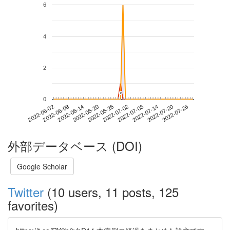
6
4
2
*
*
0
2022-07-20
2022-06-02
2022-06-20
2022-07-08
2022-07-26
2022-06-08
2022-06-26
2022-07-14
2022-06-14
2022-07-02
外部データベース (DOI)
Google Scholar
Twitter
(10 users, 11 posts, 125
favorites)