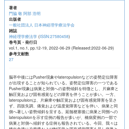
著者
門脇 敬
阿部 浩明
出版者
一般社団法人 日本神経理学療法学会
雑誌
神経理学療法学
(
ISSN:27580458
)
巻号頁・発行日
vol.1, no.1, pp.12-19, 2022-06-29 (Released:2022-06-29)
参考文献数
27
脳卒中後にはPusher現象やlateropulsionなどの姿勢定位障害
が出現することが知られている。姿勢定位障害の一つである
Pusher現象は病巣と対側への姿勢傾斜を特徴とし、片麻痺と
触圧覚および固有感覚などの障害を伴うことが多い。一方、
lateropulsionは、片麻痺や触圧覚および固有感覚障害を呈さ
ず、四肢失調、痛覚および温度覚障害などを伴い、病巣と同
側へ著しい姿勢傾斜を呈する。延髄梗塞後に病巣と同惻への
lateropulsionを示す症例の報告が多いが、橋病変例の一部で
病巣と対側へ傾斜する症例も報告されている。今回、我々は
橋出血後に片麻痺および触圧覚と固有感覚障害を呈し病巣と