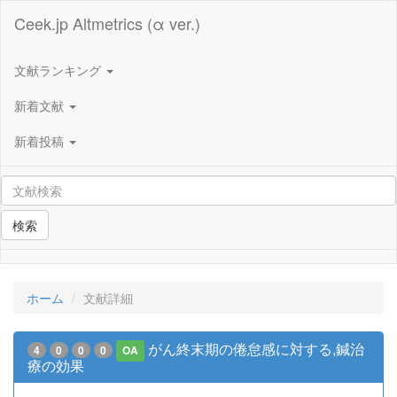
Ceek.jp Altmetrics (α ver.)
文献ランキング
新着文献
新着投稿
検索
ホーム
文献詳細
がん終末期の倦怠感に対する,鍼治
4
0
0
0
OA
療の効果