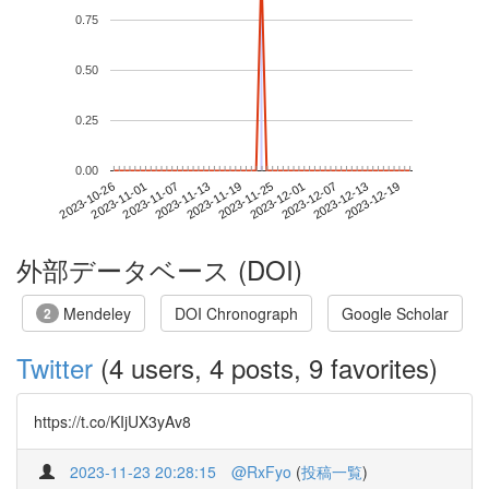
0.75
0.50
0.25
0.00
2023-12-13
2023-10-26
2023-11-13
2023-12-01
2023-12-19
2023-11-01
2023-11-19
2023-12-07
2023-11-07
2023-11-25
外部データベース (DOI)
Mendeley
DOI Chronograph
Google Scholar
2
Twitter
(4 users, 4 posts, 9 favorites)
https://t.co/KIjUX3yAv8
2023-11-23 20:28:15
@RxFyo
(
投稿一覧
)