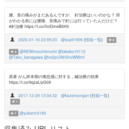
腰、首の痛みがまだあるんですが、 針治療はいいのかな？ 癌
がわかる前には腰痛、首痛みで針には行っていたんだけど？
#針治療 https://t.co/fmiDmeB5H3
2020-01-16 23:59:23
@supli1906
(
投稿一覧
)
6
@NEWmocchimochi
@takako10112
4
@Taku_kanagawa
@vx2pUX8VInvWWmf
原著 がん終末期の倦怠感に対する，鍼治療の効果
https://t.co/9qzaLiyG09
2017-12-29 13:04:32
@kazenoorgan
(
投稿一覧
)
1
@yukarin3190
1
収集済み URL リスト