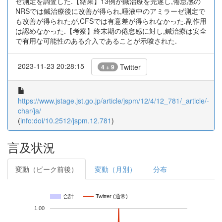
ゼ測定を調査した.【結果】13例が鍼治療を完遂し,倦怠感の
NRSでは鍼治療後に改善が得られ,唾液中のアミラーゼ測定で
も改善が得られたが,CFSでは有意差が得られなかった.副作用
は認めなかった.【考察】終末期の倦怠感に対し,鍼治療は安全
で有用な可能性のある介入であることが示唆された.
2023-11-23 20:28:15
Twitter
4 + 9
https://www.jstage.jst.go.jp/article/jspm/12/4/12_781/_article/-
char/ja/
(
info:doi/10.2512/jspm.12.781
)
言及状況
変動（ピーク前後）
変動（月別）
分布
合計
Twitter (通常)
1.00