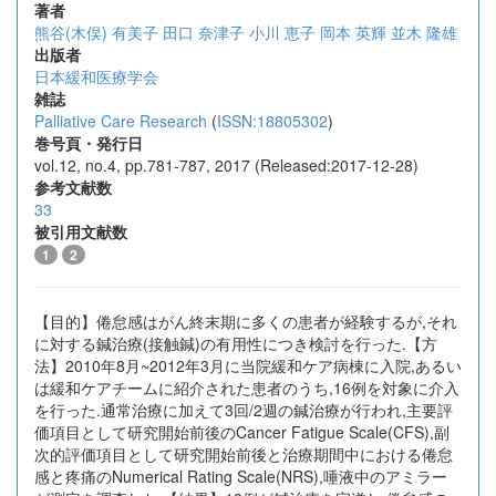
著者
熊谷(木俣) 有美子
田口 奈津子
小川 恵子
岡本 英輝
並木 隆雄
出版者
日本緩和医療学会
雑誌
Palliative Care Research
(
ISSN:18805302
)
巻号頁・発行日
vol.12, no.4, pp.781-787, 2017 (Released:2017-12-28)
参考文献数
33
被引用文献数
1
2
【目的】倦怠感はがん終末期に多くの患者が経験するが,それ
に対する鍼治療(接触鍼)の有用性につき検討を行った.【方
法】2010年8月~2012年3月に当院緩和ケア病棟に入院,あるい
は緩和ケアチームに紹介された患者のうち,16例を対象に介入
を行った.通常治療に加えて3回/2週の鍼治療が行われ,主要評
価項目として研究開始前後のCancer Fatigue Scale(CFS),副
次的評価項目として研究開始前後と治療期間中における倦怠
感と疼痛のNumerical Rating Scale(NRS),唾液中のアミラー