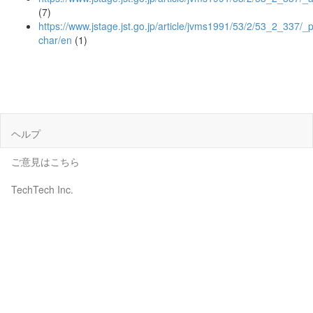
(7)
https://www.jstage.jst.go.jp/article/jvms1991/53/2/53_2_337/_p
char/en
(1)
ヘルプ
ご意見はこちら
TechTech Inc.