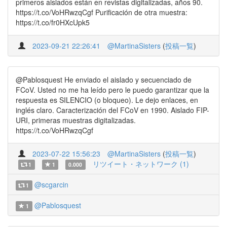
primeros aislados están en revistas digitalizadas, años 90.
https://t.co/VoHRwzqCgf Purificación de otra muestra:
https://t.co/fr0HXcUpk5
2023-09-21 22:26:41
@MartinaSisters
(
投稿一覧
)
@Pablosquest He enviado el aislado y secuenciado de
FCoV. Usted no me ha leído pero le puedo garantizar que la
respuesta es SILENCIO (o bloqueo). Le dejo enlaces, en
inglés claro. Caracterización del FCoV en 1990. Aislado FIP-
URI, primeras muestras digitalizadas.
https://t.co/VoHRwzqCgf
2023-07-22 15:56:23
@MartinaSisters
(
投稿一覧
)
リツイート・ネットワーク (1)
1
1
0.000
@scgarcin
1
@Pablosquest
1