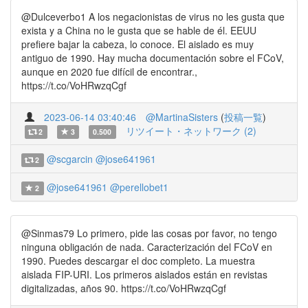
@Dulceverbo1 A los negacionistas de virus no les gusta que
exista y a China no le gusta que se hable de él. EEUU
prefiere bajar la cabeza, lo conoce. El aislado es muy
antiguo de 1990. Hay mucha documentación sobre el FCoV,
aunque en 2020 fue difícil de encontrar.,
https://t.co/VoHRwzqCgf
2023-06-14 03:40:46
@MartinaSisters
(
投稿一覧
)
リツイート・ネットワーク (2)
2
3
0.500
@scgarcin
@jose641961
2
@jose641961
@perellobet1
2
@Sinmas79 Lo primero, pide las cosas por favor, no tengo
ninguna obligación de nada. Caracterización del FCoV en
1990. Puedes descargar el doc completo. La muestra
aislada FIP-URI. Los primeros aislados están en revistas
digitalizadas, años 90. https://t.co/VoHRwzqCgf