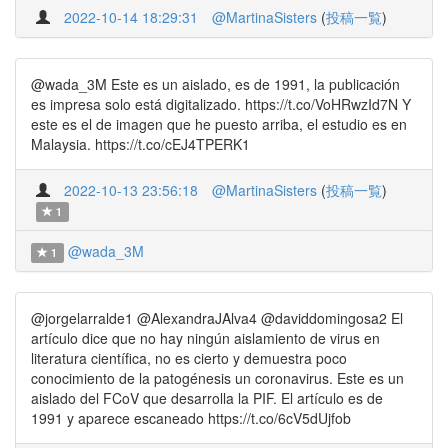
2022-10-14 18:29:31
@MartinaSisters
(
投稿一覧
)
@wada_3M Este es un aislado, es de 1991, la publicación
es impresa solo está digitalizado. https://t.co/VoHRwzId7N Y
este es el de imagen que he puesto arriba, el estudio es en
Malaysia. https://t.co/cEJ4TPERK1
2022-10-13 23:56:18
@MartinaSisters
(
投稿一覧
)
1
@wada_3M
1
@jorgelarralde1 @AlexandraJAlva4 @daviddomingosa2 El
artículo dice que no hay ningún aislamiento de virus en
literatura científica, no es cierto y demuestra poco
conocimiento de la patogénesis un coronavirus. Este es un
aislado del FCoV que desarrolla la PIF. El artículo es de
1991 y aparece escaneado https://t.co/6cV5dUjfob