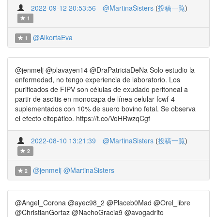
2022-09-12 20:53:56
@MartinaSisters
(
投稿一覧
)
1
@AlkortaEva
1
@jenmelj @plavayen14 @DraPatriciaDeNa Solo estudio la
enfermedad, no tengo experiencia de laboratorio. Los
purificados de FIPV son células de exudado peritoneal a
partir de ascitis en monocapa de línea celular fcwf-4
suplementados con 10% de suero bovino fetal. Se observa
el efecto citopático. https://t.co/VoHRwzqCgf
2022-08-10 13:21:39
@MartinaSisters
(
投稿一覧
)
2
@jenmelj
@MartinaSisters
2
@Angel_Corona @ayec98_2 @Placeb0Mad @Orel_libre
@ChristianGortaz @NachoGracia9 @avogadrito