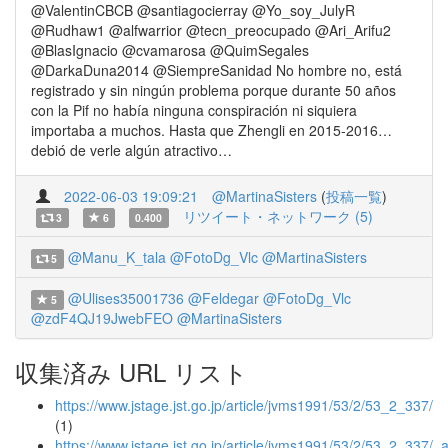
@ValentinCBCB @santiagocierray @Yo_soy_JulyR
@Rudhaw1 @alfwarrior @tecn_preocupado @Ari_Arifu2
@BlasIgnacio @cvamarosa @QuimSegales
@DarkaDuna2014 @SiempreSanidad No hombre no, está
registrado y sin ningún problema porque durante 50 años
con la Pif no había ninguna conspiración ni siquiera
importaba a muchos. Hasta que Zhengli en 2015-2016…
debió de verle algún atractivo…
2022-06-03 19:09:21
@MartinaSisters
(
投稿一覧
)
リツイート・ネットワーク (5)
3
6
0.400
@Manu_K_tala
@FotoDg_Vlc
@MartinaSisters
5
@Ulises35001736
@Feldegar
@FotoDg_Vlc
5
@zdF4QJ19JwebFEO
@MartinaSisters
収集済み URL リスト
https://www.jstage.jst.go.jp/article/jvms1991/53/2/53_2_337/
(1)
https://www.jstage.jst.go.jp/article/jvms1991/53/2/53_2_337/_ar