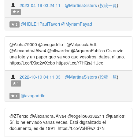
2023-04-19 03:24:11
@MartinaSisters
(
投稿一覧
)
2
@HDLEHPaulTavori
@MyriamFayad
2
@Aloha79000 @avogadrito_ @VulpeculaVdL
@AlexandraJAlva4 @alfwarrior @ArqueroPublico Os envío
una foto y un paper que ya veo que vosotros, datos, ni uno.
https://t.co/IXke2wXebp https://t.co/r7HQsJHUee
2022-10-19 04:11:33
@MartinaSisters
(
投稿一覧
)
1
@avogadrito_
1
@ZTercio @AlexandraJAlva4 @rogelio66332211 @juanlotri
Sí, lo he enviado varias veces. Está digitalizado el
documento, es de 1991. https://t.co/VoHRwzId7N