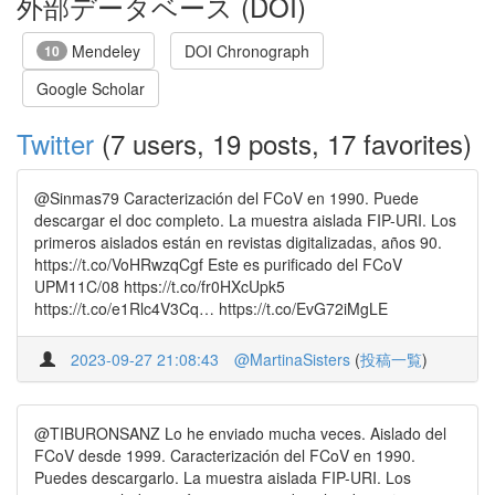
外部データベース (DOI)
Mendeley
DOI Chronograph
10
Google Scholar
Twitter
(7 users, 19 posts, 17 favorites)
@Sinmas79 Caracterización del FCoV en 1990. Puede
descargar el doc completo. La muestra aislada FIP-URI. Los
primeros aislados están en revistas digitalizadas, años 90.
https://t.co/VoHRwzqCgf Este es purificado del FCoV
UPM11C/08 https://t.co/fr0HXcUpk5
https://t.co/e1Rlc4V3Cq… https://t.co/EvG72iMgLE
2023-09-27 21:08:43
@MartinaSisters
(
投稿一覧
)
@TIBURONSANZ Lo he enviado mucha veces. Aislado del
FCoV desde 1999. Caracterización del FCoV en 1990.
Puedes descargarlo. La muestra aislada FIP-URI. Los