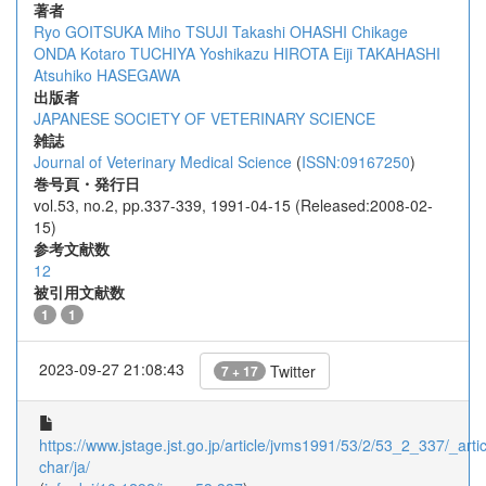
著者
Ryo GOITSUKA
Miho TSUJI
Takashi OHASHI
Chikage
ONDA
Kotaro TUCHIYA
Yoshikazu HIROTA
Eiji TAKAHASHI
Atsuhiko HASEGAWA
出版者
JAPANESE SOCIETY OF VETERINARY SCIENCE
雑誌
Journal of Veterinary Medical Science
(
ISSN:09167250
)
巻号頁・発行日
vol.53, no.2, pp.337-339, 1991-04-15 (Released:2008-02-
15)
参考文献数
12
被引用文献数
1
1
2023-09-27 21:08:43
Twitter
7 + 17
https://www.jstage.jst.go.jp/article/jvms1991/53/2/53_2_337/_artic
char/ja/