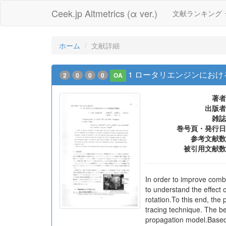
Ceek.jp Altmetrics (α ver.)
文献ランキング
ホーム
文献詳細
1 ロータリエンジンにお
2
0
0
0
OA
著者
出版者
雑誌
巻号頁・発行日
参考文献数
被引用文献数
In order to improve comb
to understand the effect 
rotation.To this end, the
tracing technique. The b
propagation model.Based o