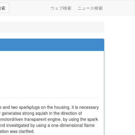
検索
ウェブ検索
ニュース検索
e and two sparkplugs on the housing, it is necessary
generates strong squish in the direction of
a motordriven transparent engine, by using the spark
nd investigated by using a one-dimensional flame
ion was clarified.