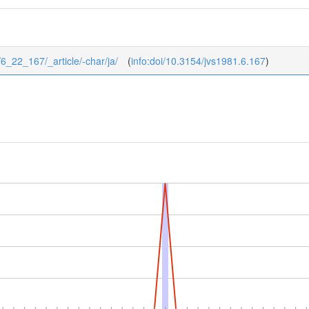
2/6_22_167/_article/-char/ja/
(
info:doi/10.3154/jvs1981.6.167
)