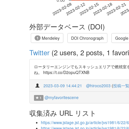
0.00
2023-02-15
2023-02-18
2023-02-21
2023
2023-02-09
2023-02-12
外部データベース (DOI)
Mendeley
DOI Chronograph
Google
1
Twitter
(2 users, 2 posts, 1 favori
ロータリーエンジンでもスキッシュエリアで燃焼室
ね。 https://t.co/D2opuQTXNB
2023-03-09 14:44:21
@hiroco2003
(
投稿一
@myfavoritescene
1
収集済み URL リスト
https://www.jstage.jst.go.jp/article/jvs1981/6/22/
https://www.jstage.jst.go.jp/article/jvs1981/6/2