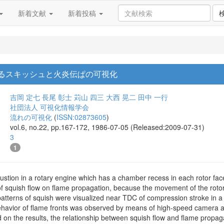
新着文献
新着投稿
けるスキッシュと火炎伝ぱの可視化
吉岡 定七
長尾 彰士
苅山 四三
大西 晃二
田中 一行
社団法人 可視化情報学会
流れの可視化
(
ISSN:02873605
)
vol.6, no.22, pp.167-172, 1986-07-05 (Released:2009-07-31)
3
1
ustion in a rotary engine which has a chamber recess in each rotor fac
of squish flow on flame propagation, because the movement of the rotor 
 patterns of squish were visualized near TDC of compression stroke in 
ehavior of flame fronts was observed by means of high-speed camera a
n the results, the relationship between squish flow and flame propagat