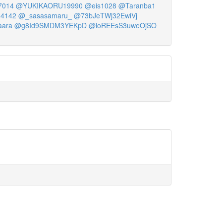
7014
@YUKIKAORU19990
@eis1028
@Taranba1
4142
@_sasasamaru_
@73bJeTWj32EwiVj
ara
@g8Id9SMDM3YEKpD
@ioREEsS3uweOjSO