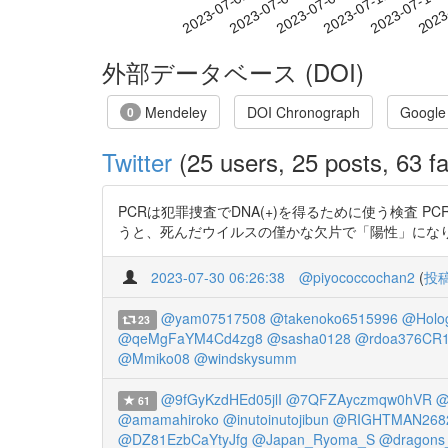
2023-07-08
2023-07-11
2023-07-14
2023
2023-07-02
2023-07-05
外部データベース (DOI)
Mendeley
DOI Chronograph
Google
0
Twitter
(25 users, 25 posts, 63 fa
PCRは犯罪捜査でDNA(+)を得るために使う検査 
うと、死んだウイルスの僅かな欠片で「陽性」になります。 犯罪捜査
2023-07-30 06:26:38
@piyococcochan2
(
投
@yam07517508
@takenoko6515996
@Holo
23
@qeMgFaYM4Cd4zg8
@sasha0128
@rdoa376CR
@Mmiko08
@windskysumm
@9fGyKzdHEd05jlI
@7QFZAyczmqw0hVR
@
61
@amamahiroko
@inutoinutojibun
@RIGHTMAN268
@DZ81EzbCaYtyJfg
@Japan_Ryoma_S
@dragons_