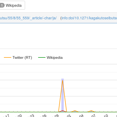
Wikipedia
+ 1
butsu/55/8/55_559/_article/-char/ja/
(
info:doi/10.1271/kagakutoseibuts
Twitter (RT)
Wikipedia