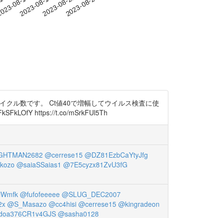
-13
023-08-16
2023-08-19
2023-08-22
2023-08-25
サイクル数です。 Ct値40で増幅してウイルス検査に使
ttps://t.co/mSrkFUl5Th
GHTMAN2682
@cerrese15
@DZ81EzbCaYtyJfg
ikozo
@saiaSSaias1
@7E5cyzx81ZvU3fG
iWmfk
@fufofeeeee
@SLUG_DEC2007
2x
@S_Masazo
@cc4hisi
@cerrese15
@kingradeon
doa376CR1v4GJS
@sasha0128