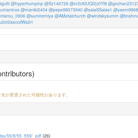
gutti
@hyperhumpinp
@Sz140726
@cr2cf0UQf2z0Yl9
@gochan2312
sumaninus
@maniki2404
@pepe98073940
@saiaSSaias1
@yaem9868
ntarou_0906
@sumiremiya
@AMetalchurch
@windskysumm
@brahma
2ot2asccdWs2ri
ntributors)
ク先が変更された可能性があります。
butsu/55/8/55_559/_pdf
(26)