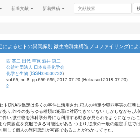
新着文献
新着投稿
定によるヒトの異同識別 微生物群集構造プロファイリングに
西 英二
田代 幸寛
酒井 謙二
公益社団法人 日本農芸化学会
化学と生物
(
ISSN:0453073X
)
vol.55, no.8, pp.559-565, 2017-07-20 (Released:2018-07-20)
21
ヒトDNA型鑑定は多くの事件に活用され,犯人の特定や犯罪事実の証明
があり,昨今のあらゆる種類の犯罪に対応できていない.しかしながら,
に伴い,微生物を法科学分野にも利用する動きが見られるようになった.こ
まな問題点を克服できる可能性がある.つまり,従来の一般の鑑定手法で
利用して個人の異同識別が可能であることがわかってきた.