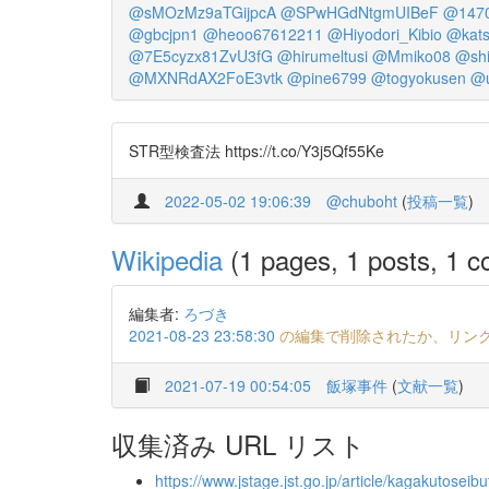
@sMOzMz9aTGijpcA
@SPwHGdNtgmUIBeF
@1470
@gbcjpn1
@heoo67612211
@Hiyodori_Kibio
@kat
@7E5cyzx81ZvU3fG
@hirumeltusi
@Mmiko08
@shi
@MXNRdAX2FoE3vtk
@pine6799
@togyokusen
@u
STR型検査法 https://t.co/Y3j5Qf55Ke
2022-05-02 19:06:39
@chuboht
(
投稿一覧
)
Wikipedia
(1 pages, 1 posts, 1 co
編集者:
ろづき
2021-08-23 23:58:30
の編集で削除されたか、リン
2021-07-19 00:54:05
飯塚事件
(
文献一覧
)
収集済み URL リスト
https://www.jstage.jst.go.jp/article/kagakutosei