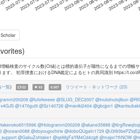
2023-08-07
2023-08-10
2023-08
-07-17
2
2023-07-20
2023-07-23
2023-07-26
2023-07-29
2023-08-01
2023-08-04
 Scholar
vorites)
PCR増幅検査のサイクル数(Ct値)とは標的遺伝子が陽性になるまでの増幅
におけるDNA鑑定によるヒトの異同識別 https://t.co/dFkSFkLOfY h
稿一覧
)
リツイート・ネットワーク (23)
22
63
0.507
gramm200208
@fufofeeeee
@SLUG_DEC2007
@inutoinutojibun
@RI
1v4GJS
@1470gutti
@Sz140726
@maniki2404
@gbcjpn1
@kantsubak
takenoko6515996
@Hologramm200208
@akane35888
@6rgRvwqfcq
2
@ocean0088
@doyougochirie
@doboQUgaIn1729
@J3t93bePZtqEj
support
@GakuZohtake1
@qeMgFaYM4Cd4zg8
@major7thNOW
@r