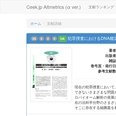
Ceek.jp Altmetrics (α ver.)
文献ランキング
ホーム
文献詳細
犯罪捜査におけるDNA鑑
26
0
0
0
OA
著者
出版者
雑誌
巻号頁・発行日
参考文献数
現在の犯罪捜査において,
できないさまざまな問題
ロバイオーム解析の発展
在の法科学分野のさまざ
そこに存在する細菌叢を