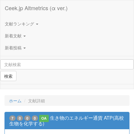
Ceek.jp Altmetrics (α ver.)
文献ランキング
新着文献
新着投稿
検索
ホーム
文献詳細
生き物のエネルギー通貨 ATP(高校
7
0
0
0
OA
生物を化学する)