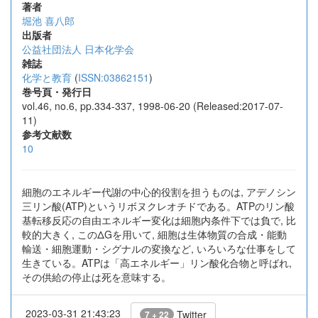
著者
堀池 喜八郎
出版者
公益社団法人 日本化学会
雑誌
化学と教育
(
ISSN:03862151
)
巻号頁・発行日
vol.46, no.6, pp.334-337, 1998-06-20 (Released:2017-07-
11)
参考文献数
10
細胞のエネルギー代謝の中心的役割を担うものは, アデノシン
三リン酸(ATP)というリボヌクレオチドである。ATPのリン酸
基転移反応の自由エネルギー変化は細胞内条件下では負で, 比
較的大きく, このΔGを用いて, 細胞は生体物質の合成・能動
輸送・細胞運動・シグナルの変換など, いろいろな仕事をして
生きている。ATPは「高エネルギー」リン酸化合物と呼ばれ,
その供給の停止は死を意味する。
2023-03-31 21:43:23
Twitter
7 + 22